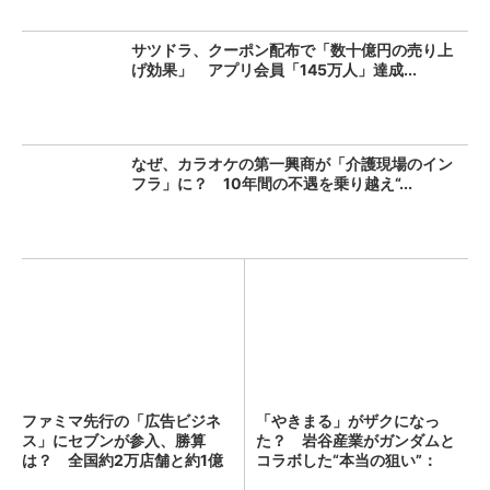
サツドラ、クーポン配布で「数十億円の売り上
げ効果」 アプリ会員「145万人」達成...
なぜ、カラオケの第一興商が「介護現場のイン
フラ」に？ 10年間の不遇を乗り越え“...
ファミマ先行の「広告ビジネ
「やきまる」がザクになっ
ス」にセブンが参入、勝算
た？ 岩谷産業がガンダムと
は？ 全国約2万店舗と約1億
コラボした“本当の狙い”：
人...
「次...