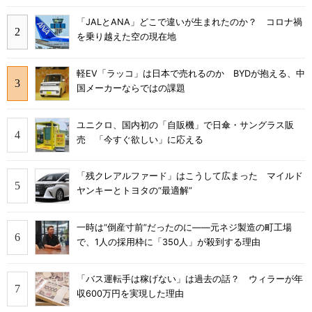
「JALとANA」どこで違いが生まれたのか？ コロナ禍
を乗り越えた空の現在地
軽EV「ラッコ」は日本で売れるのか BYDが抱える、中
国メーカーならではの課題
ユニクロ、国内初の「自販機」で日傘・サングラス販
売 「今すぐ欲しい」に応える
「残クレアルファード」はこうして広まった マイルド
ヤンキーとトヨタの“最適解”
一時は“倒産寸前”だったのに――元ネジ製造の町工場
で、1人の採用枠に「350人」が殺到する理由
「バス運転手は稼げない」は過去の話？ ウィラーが年
収600万円を実現した理由