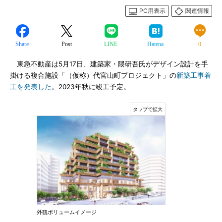
PC用表示
関連情報
Share
Post
LINE
Hatena
0
東急不動産は5月17日、建築家・隈研吾氏がデザイン設計を手
掛ける複合施設「（仮称）代官山町プロジェクト」の
新築工事着
工を発表した
。2023年秋に竣工予定。
外観ボリュームイメージ