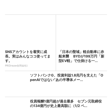
SNSアカウントを着実に成
「日本の聖域」軽自動車に赤
長。実はみんなココ使ってま
船来襲 BYDが199万円「新
す。
型EV軽」で仕掛ける一...
PR(Dreaw合同会社)
ソフトバンクG、投資利益1.8兆円を支えた「O
penAIではない“あの半導体メー...
役員報酬1億円超が過去最多 セブン元取締役
の134億円が史上最高額に（1/2 ペ...