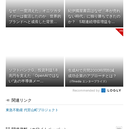
なぜ「一度消えた」オニツカタ
紀伊國屋書店はなぜ「本が売れ
イガーは復活したのか 世界的
ない時代」に独り勝ちできたの
ブランドへと成長した背景...
か？ 5期連続増収増益を...
ソフトバンクG、投資利益1.8
生成AIで月間2000時間削減
兆円を支えた「OpenAIではな
成功企業のアプローチとは？
い“あの半導体メー...
（ITmedia エンタープライズ）
Recommended by
関連リンク
東急不動産 代官山町プロジェクト