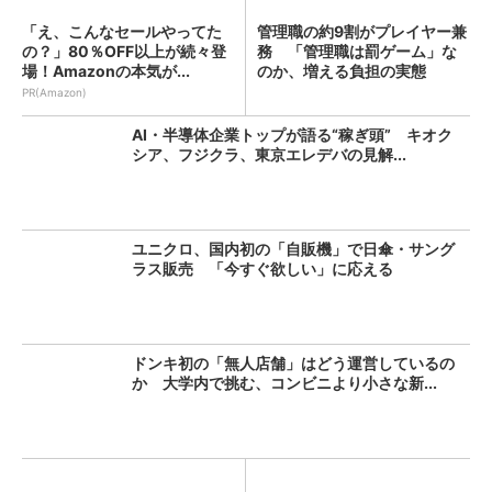
「え、こんなセールやってた
管理職の約9割がプレイヤー兼
の？」80％OFF以上が続々登
務 「管理職は罰ゲーム」な
場！Amazonの本気が...
のか、増える負担の実態
PR(Amazon)
AI・半導体企業トップが語る“稼ぎ頭” キオク
シア、フジクラ、東京エレデバの見解...
ユニクロ、国内初の「自販機」で日傘・サング
ラス販売 「今すぐ欲しい」に応える
ドンキ初の「無人店舗」はどう運営しているの
か 大学内で挑む、コンビニより小さな新...