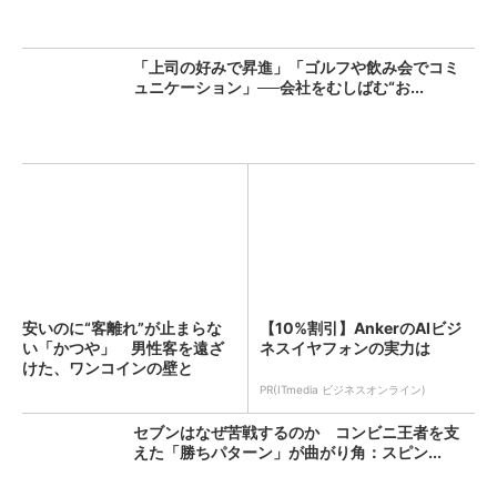
「上司の好みで昇進」「ゴルフや飲み会でコミ
ュニケーション」──会社をむしばむ“お...
安いのに“客離れ”が止まらな
【10%割引】AnkerのAIビジ
い「かつや」 男性客を遠ざ
ネスイヤフォンの実力は
けた、ワンコインの壁と
は？...
PR(ITmedia ビジネスオンライン)
セブンはなぜ苦戦するのか コンビニ王者を支
えた「勝ちパターン」が曲がり角：スピン...