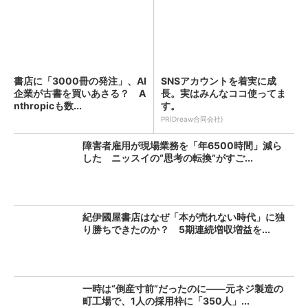
書店に「3000冊の発注」、AI
SNSアカウントを着実に成
企業が古書を買いあさる？ A
長。実はみんなココ使ってま
nthropicも数...
す。
PR(Dreaw合同会社)
障害者雇用が現場業務を「年6500時間」減ら
した ニッスイの“思考の転換”がすご...
紀伊國屋書店はなぜ「本が売れない時代」に独
り勝ちできたのか？ 5期連続増収増益を...
一時は“倒産寸前”だったのに――元ネジ製造の
町工場で、1人の採用枠に「350人」...