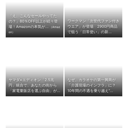
「え、こんなセールやってた
ワークマン「次世代ファン付き
の？」80％OFF以上が続々登
ウエア」が登場 2900円商品
場！Amazonの本気が...
（Amaz
で狙う「日常使い」の新...
on）
ヤマダ×エディオン「2.5兆
なぜ、カラオケの第一興商が
円」統合で、あなたの街から
「介護現場のインフラ」に？
「家電量販店を選ぶ自由」が...
10年間の不遇を乗り越え“...