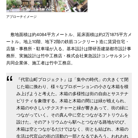
アプローチイメージ
敷地面積は約4084平方メートル、延床面積は約2万1875平方メ
ートル。地上10階、地下2階の鉄筋コンクリート造に賃貸住宅・
店舗・事務所・駐車場が入る。基本設計は隈研吾建築都市設計事
務所、実施設計は竹中工務店・株式会社東急設計コンサルタント
共同企業体、施工者は竹中工務店。
『代官山町プロジェクト』は「集中の時代」の大きくて閉
じた箱に換わり、様々なプロポーションの小さな木箱を積
み上げようと考えた。木箱の多様性は街の自由とサステナ
ビリティを象徴する。木箱と木箱の間には緑が植えられ、
木箱のやさしいテクスチャーと緑が響きあって、街の緑に
つながっていく。その真ん中に空とつながるアトリウムを
設けた。そのアトリウムから駅へとつながる路地がのび、
木箱は空とつながるだけではなく、街とも結ばれ、木箱の
生活は代官山の街の活動の一部となるであろう。われわれ