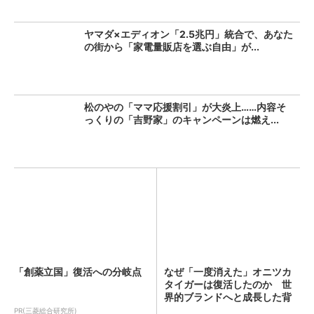
ヤマダ×エディオン「2.5兆円」統合で、あなた
の街から「家電量販店を選ぶ自由」が...
松のやの「ママ応援割引」が大炎上……内容そ
っくりの「吉野家」のキャンペーンは燃え...
「創薬立国」復活への分岐点
なぜ「一度消えた」オニツカ
タイガーは復活したのか 世
界的ブランドへと成長した背
景...
PR(三菱総合研究所)