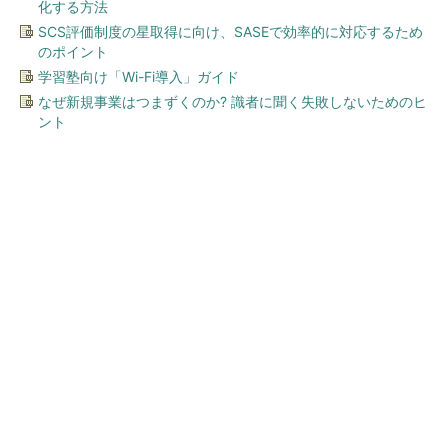
化する方法
SCS評価制度の星取得に向け、SASEで効率的に対応するため
のポイント
学習塾向け「Wi-Fi導入」ガイド
なぜ新規事業はつまずくのか? 識者に聞く失敗しないためのヒ
ント
今、あなたにオススメ
「言葉で伝える力」を育め
ば、イヤイヤ期もすっきり！
「アンパンマン ことばずか
ん...
PR(セガフェイブ｜HugKum)
ワークマン「次世代ファン付きウエア」が登