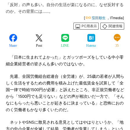
「反対」の声も多い。自分の生活が楽になるのに、なぜ反対する
のか。その背景には……。
[
窪田順生
，ITmedia]
PC用表示
関連情報
Share
Post
LINE
Hatena
35
「日本に生まれてよかった」とガッツポーズをしている中小零
細企業経営者の皆さんも多いのではないか。
先週、全国労働組合総連合（全労連）が、25歳の若者が人間ら
しく生活をするための費用を積み上げた最低賃金を試算して「全
国一律で時給1500円が必要」と訴えたところ、非正規労働者など
から「1500円でも足りない」などの声が相次いだ一方で、「そん
なにもらったら悪いことが起きるに決まっている」と恐怖におの
のく労働者もかなり多くいたのだ。
ネットやSNSに散見される意見としてはやはりというか、「地
方の中小企業が全滅して結局、労働者が失業してしまう」という