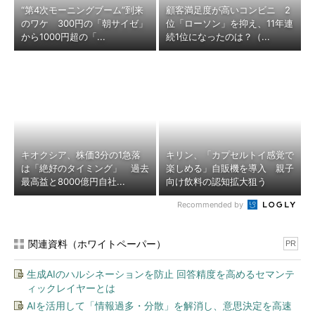
“第4次モーニングブーム”到来
顧客満足度が高いコンビニ 2
のワケ 300円の「朝サイゼ」
位「ローソン」を抑え、11年連
から1000円超の「...
続1位になったのは？（...
キオクシア、株価3分の1急落
キリン、「カプセルトイ感覚で
は「絶好のタイミング」 過去
楽しめる」自販機を導入 親子
最高益と8000億円自社...
向け飲料の認知拡大狙う
Recommended by
関連資料（ホワイトペーパー）
PR
生成AIのハルシネーションを防止 回答精度を高めるセマンテ
ィックレイヤーとは
AIを活用して「情報過多・分散」を解消し、意思決定を高速