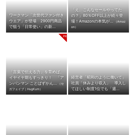
「え、こんなセールやってた
ワークマン「次世代ファン付き
の？」80％OFF以上が続々登
ウエア」が登場 2900円商品
場！Amazonの本気が...
（Amaz
で狙う「日常使い」の新...
on）
「言葉で伝える力」を育めば、
経営者「昭和のように働いて」
イヤイヤ期もすっきり！ 「ア
社員「休みより収入」 導入し
ンパンマン ことばずかん...
（セ
てほしい制度1位でも「週...
ガフェイブ｜HugKum）