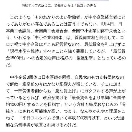
時給アップの訴えに、労働者からは「反対」の声も
このような「ものわかりのよい労働者」が中小企業経営者にと
ってありがたい存在であることは言うまでもない。6月4日、日
本商工会議所、全国商工会連合会、全国中小企業団体中央会とい
う、いわゆる「中小企業3団体」は、菅義偉首相と面会して、コ
ロナ禍で中小企業はどこも経営難なので、最低賃金を引上げずに
「現行水準を維持」すべきことを強く要望しているが、「最低賃
金1500円」への否定的な声は格好の「援護射撃」となっているの
だ。
中小企業3団体は日本医師会同様、自民党の有力支持団体なの
で解散・選挙前の今はかなり影響力が増している。そこに加え
て、一部労働者側からも「急な賃上げ」にガクブルする声が上が
っているとなれば、政府が掲げる「最低賃金をより早期に全国平
均1000円とすることを目指す」という方針も毎度おなじみの「骨
抜き」にされる可能性が高い。つまり、なんやかんやと理屈をこ
ねて、「平日フルタイムで働いて年収200万円以下」といった過
酷な労働環境が放置され続けるわけだ。