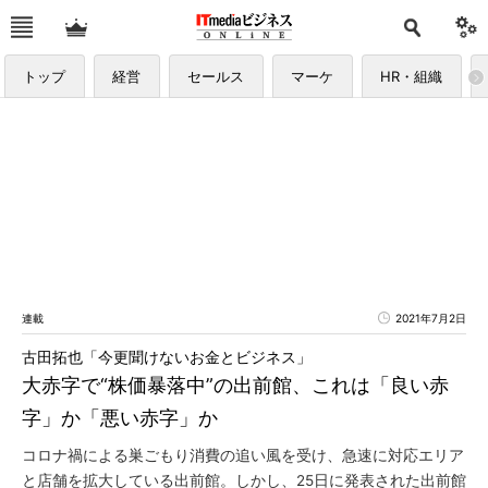
トップ
経営
セールス
マーケ
HR・組織
連載
2021年7月2日
古田拓也「今更聞けないお金とビジネス」
大赤字で“株価暴落中”の出前館、これは「良い赤
字」か「悪い赤字」か
コロナ禍による巣ごもり消費の追い風を受け、急速に対応エリア
と店舗を拡大している出前館。しかし、25日に発表された出前館