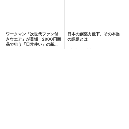
ワークマン「次世代ファン付
キオクシア、株価3分の1急落
きウエア」が登場 2900円商
は「絶好のタイミング」 過
品で狙う「日常使い」の新...
去最高益と8000億円自社...
顧客満足度が高いコンビニ 2位「ローソン」
を抑え、11年連続1位になったのは？（...
日本の創薬力低下、その本当の課題とは
PR(三菱総合研究所)
“第4次モーニングブーム”到来のワケ 300円
の「朝サイゼ」から1000円超の「...