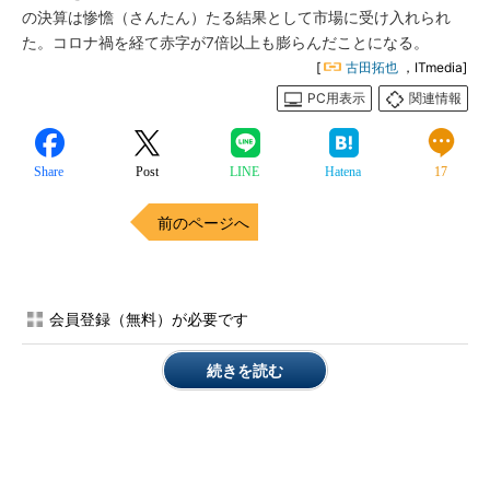
の決算は惨憺（さんたん）たる結果として市場に受け入れられ
た。コロナ禍を経て赤字が7倍以上も膨らんだことになる。
[
古田拓也
，ITmedia]
PC用表示
関連情報
Share
Post
LINE
Hatena
17
前のページへ
会員登録（無料）が必要です
続きを読む