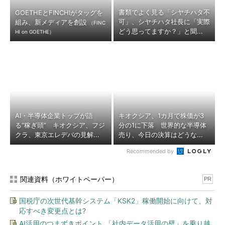
書類でよく見る「シヤチハタ不
GOETHEとFINCHIがタッグを
可」、シヤチハタ社長に「実際
組み、新メディアを創設
（FINC
どう思ってますか？」と聞...
HI on GOETHE）
AI・半導体企業トップが語
キオクシア、1カ月で株価が3
る“稼ぎ頭” キオクシア、フジ
分の1に下落 世界的な半導体
クラ、東京エレデバの見解...
売り、今日の決算はどうな...
Recommended by
関連資料（ホワイトペーパー）
PR
国税庁の次世代基幹システム「KSK2」稼働開始に向けて、対
応すべき変更点とは?
AI活用のつまずきポイント 「社内データ活用の壁」を乗り越