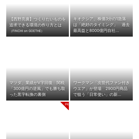
キオクシア、株価3分の1急落
【西野亮廣】つくりたいものを
は「絶好のタイミング」 過去
追求できる環境の作り方とは
最高益と8000億円自社...
（FINCHI on GOETHE）
マツダ、業績がV字回復 関税
ワークマン「次世代ファン付き
「300億円の逆風」でも勝ち取
ウエア」が登場 2900円商品
った黒字転換の裏側
で狙う「日常使い」の新...