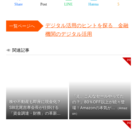
Share
Post
LINE
Hatena
5
デジタル活用のヒントを探る 金融
一覧ページへ
機関のデジタル活用
関連記事
「え、こんなセールやってた
株や不動産も即座に現金化？
の？」80％OFF以上が続々登
SBI北尾吉孝会長が仕掛ける
場！Amazonの本気が...
（Amaz
「資金調達・財務」の革新...
on）