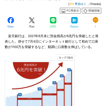
[
季原ゆう
，ITmedia]
PC用表示
関連情報
Share
Post
LINE
Hatena
5
楽天銀行は、2021年6月末に預金残高が6兆円を突破したと発
表した。併せて7月4日にインターネット銀行として初めて口座
数が1100万を突破するなど、順調に口座数を伸ばしている。