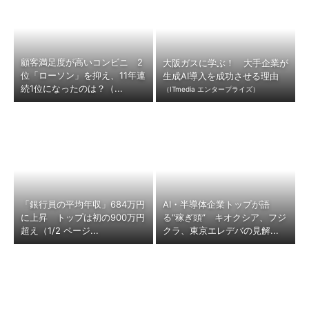
顧客満足度が高いコンビニ 2
大阪ガスに学ぶ！ 大手企業が
位「ローソン」を抑え、11年連
生成AI導入を成功させる理由
続1位になったのは？（...
（ITmedia エンタープライズ）
「銀行員の平均年収」684万円
AI・半導体企業トップが語
に上昇 トップは初の900万円
る“稼ぎ頭” キオクシア、フジ
超え（1/2 ページ...
クラ、東京エレデバの見解...