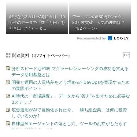
銀行なら3カ月→AIは1カ月 10
ワークマンの580円Tシャツ、
万件のデータで「数千万円」を
80万枚突破 人気の理由は？
引き出した“データ...
（1/2 ページ）
Recommended by
関連資料（ホワイトペーパー）
PR
分析スピードもF1級 マクラーレンレーシングの成功を支える
データ活用基盤とは
開発と運用の人員格差をどう埋める? DevOpsを実現するため
の実践ポイント
AI時代の「市場調査」、データから“答え”を出すために必要な
3ステップ
広告運用がAIで自動化された今、「勝ち組企業」は何に投資
しているのか?
自律型AIエージェントの落とし穴、ツールの乱立がもたらす
混乱を解消するには?