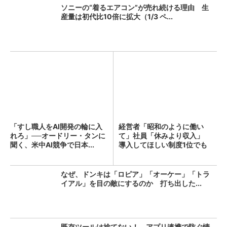
ソニーの“着るエアコン”が売れ続ける理由 生
産量は初代比10倍に拡大（1/3 ペ...
「すし職人をAI開発の輪に入
経営者「昭和のように働い
れろ」──オードリー・タンに
て」社員「休みより収入」
聞く、米中AI競争で日本...
導入してほしい制度1位でも
「週...
なぜ、ドンキは「ロピア」「オーケー」「トラ
イアル」を目の敵にするのか 打ち出した...
既存ツールは捨てない！ アプリ連携で防ぐ情