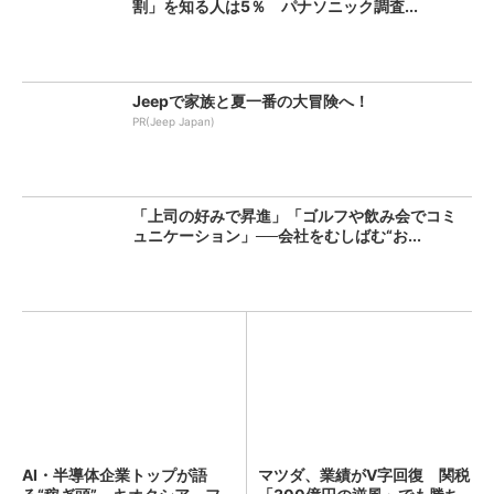
割」を知る人は5％ パナソニック調査...
Jeepで家族と夏一番の大冒険へ！
PR(Jeep Japan)
「上司の好みで昇進」「ゴルフや飲み会でコミ
ュニケーション」──会社をむしばむ“お...
AI・半導体企業トップが語
マツダ、業績がV字回復 関税