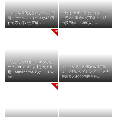
「AI、結局使えないじゃん」問
一時は“倒産寸前”だったのに―
題 セールスフォースが431万
―元ネジ製造の町工場で、1人
件対応で導いた正解（...
の採用枠に「350人」...
「え、こんなセールやってた
キオクシア、株価3分の1急落
の？」80％OFF以上が続々登
は「絶好のタイミング」 過去
場！Amazonの本気が...
（Amaz
最高益と8000億円自社...
on）