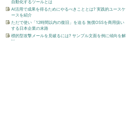
自動化するツールとは
AI活用で成果を得るためにやるべきこととは? 実践的ユースケ
ースを紹介
ただで使い「12時間以内の復旧」を迫る 無償OSSを商用扱い
する日本企業の末路
標的型攻撃メールを見破るには? サンプル文面を例に傾向を解
説
今、あなたにオススメ
顧客満足度が高いコンビニ 2
位「ローソン」を抑え、11年
連続1位になったのは？（...