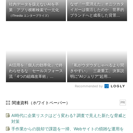
なぜ「一度消えた」オニツカタ
社内データを扱えないAIを卒
イガーは復活したのか 世界的
業 アプリ横断検索で一元化
ブランドへと成長した背景...
（ITmedia エンタープライズ）
AI活用を「個人の効率化」で終
「私がウダウダしゃべるより聞
わらせるな セールスフォース
きやすい」 三菱重工、決算説
流「4つの組織改革術」...
明に“AIジュリア”起用...
Recommended by
関連資料（ホワイトペーパー）
PR
AI時代に企業リスクはどう変わる? 調査で見えた新たな脅威と
対策
手作業からの脱却で課題を一掃、Webサイトの煩雑な運用を