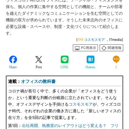
ウィズコロナ時代のオフィスには、ソーシャル・ディスタンスを
保ち、個人の作業に集中する空間としての機能と、チームや部署
を越えたダイナミックなコミュニケーションを生む空間としての
機能の双方が求められています。そうした未来志向のオフィスに
必要な設備・スペースや、制度・文化づくりについて紹介しま
す。
[
コスモスモア
，ITmedia]
PC用表示
関連情報
Share
Post
LINE
Hatena
2
連載：
オフィスの教科書
コロナ禍が長引く中で、多くの企業が「オフィスをどう使う
か」という重要な判断の分岐路に立たされています。そんな
中、オフィスデザインを手掛ける
コスモスモア
が、ウィズコロ
ナ時代、それぞれの企業の働き方に適した「新しいオフィスの
在り方」を全5回の記事で提案します。
第1回：
出社再開、執務室のレイアウトはどう変える？ フリ