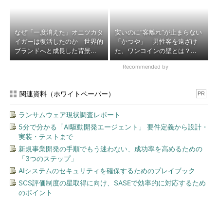
なぜ「一度消えた」オニツカタ
安いのに“客離れ”が止まらない
イガーは復活したのか 世界的
「かつや」 男性客を遠ざけ
ブランドへと成長した背景...
た、ワンコインの壁とは？...
Recommended by
関連資料（ホワイトペーパー）
PR
ランサムウェア現状調査レポート
5分で分かる「AI駆動開発エージェント」 要件定義から設計・
実装・テストまで
新規事業開発の手順でもう迷わない、成功率を高めるための
「3つのステップ」
AIシステムのセキュリティを確保するためのプレイブック
SCS評価制度の星取得に向け、SASEで効率的に対応するため
のポイント