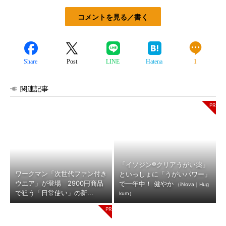
コメントを見る／書く
Share
Post
LINE
Hatena
1
関連記事
「イソジン®クリアうがい薬」
ワークマン「次世代ファン付き
といっしょに「うがいパワー」
ウエア」が登場 2900円商品
で一年中！ 健やか
（iNova｜Hug
で狙う「日常使い」の新...
kum）