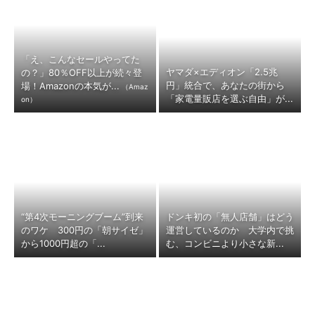
「え、こんなセールやってた
ヤマダ×エディオン「2.5兆
の？」80％OFF以上が続々登
円」統合で、あなたの街から
場！Amazonの本気が...
（Amaz
「家電量販店を選ぶ自由」が...
on）
“第4次モーニングブーム”到来
ドンキ初の「無人店舗」はどう
のワケ 300円の「朝サイゼ」
運営しているのか 大学内で挑
から1000円超の「...
む、コンビニより小さな新...