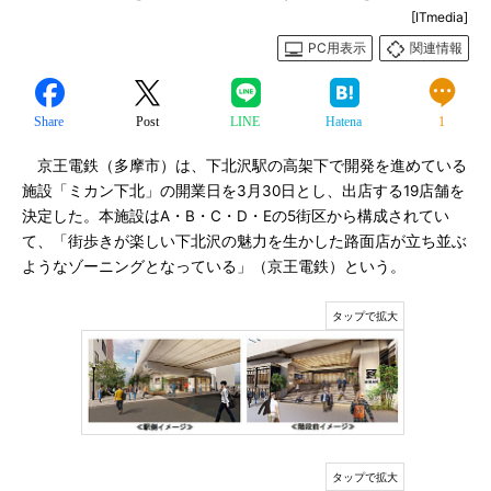
[ITmedia]
PC用表示
関連情報
Share
Post
LINE
Hatena
1
京王電鉄（多摩市）は、下北沢駅の高架下で開発を進めている
施設「ミカン下北」の開業日を3月30日とし、出店する19店舗を
決定した。本施設はA・B・C・D・Eの5街区から構成されてい
て、「街歩きが楽しい下北沢の魅力を生かした路面店が立ち並ぶ
ようなゾーニングとなっている」（京王電鉄）という。