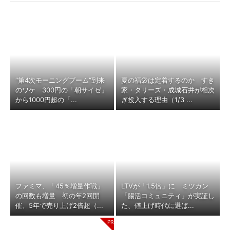
“第4次モーニングブーム”到来
夏の福袋は定着するのか すき
のワケ 300円の「朝サイゼ」
家・タリーズ・成城石井が相次
から1000円超の「...
ぎ投入する理由（1/3 ...
ファミマ、「45％増量作戦」
LTVが「1.5倍」に ミツカン
の回数も増量 初の年2回開
「腸活コミュニティ」が実証し
催、5年で売り上げ2倍超（...
た、値上げ時代に選ば...