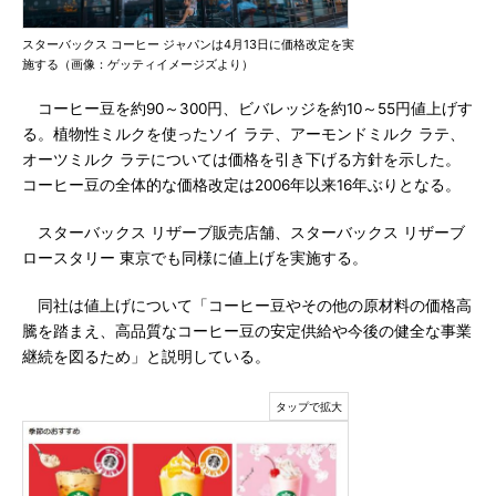
スターバックス コーヒー ジャパンは4月13日に価格改定を実
施する（画像：ゲッティイメージズより）
コーヒー豆を約90～300円、ビバレッジを約10～55円値上げす
る。植物性ミルクを使ったソイ ラテ、アーモンドミルク ラテ、
オーツミルク ラテについては価格を引き下げる方針を示した。
コーヒー豆の全体的な価格改定は2006年以来16年ぶりとなる。
スターバックス リザーブ販売店舗、スターバックス リザーブ
ロースタリー 東京でも同様に値上げを実施する。
同社は値上げについて「コーヒー豆やその他の原材料の価格高
騰を踏まえ、高品質なコーヒー豆の安定供給や今後の健全な事業
継続を図るため」と説明している。