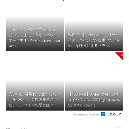
「イソジン®クリアうがい薬」
W杯で“消されたロゴ” リーバ
といっしょに「うがいパワー」
イス、ハインツが仕掛けた「制
で一年中！ 健やか
（iNova｜Hug
約」を味方にするブラン...
kum）
安いのに“客離れ”が止まらない
【10%割引】AnkerのAIビジネ
「かつや」 男性客を遠ざけ
スイヤフォンの実力は
（ITmedia
た、ワンコインの壁とは？...
ビジネスオンライン）
Recommended by