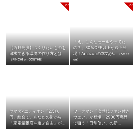
「え、こんなセールやってた
【西野亮廣】つくりたいものを
の？」80％OFF以上が続々登
追求できる環境の作り方とは
場！Amazonの本気が...
（Amaz
（FINCHI on GOETHE）
on）
ヤマダ×エディオン「2.5兆
ワークマン「次世代ファン付き
円」統合で、あなたの街から
ウエア」が登場 2900円商品
「家電量販店を選ぶ自由」が...
で狙う「日常使い」の新...