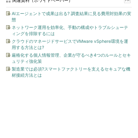
関連資料（ホワイトペーパー）
PR
AIエージェントで成果は出る? 調査結果に見る費用対効果の実
態
ネットワーク運用を効率化、手動の構成やトラブルシューテ
ィングを排除するには
クラウドのマネージドサービスでVMware vSphere環境を運
用する方法とは?
厳格化する個人情報管理、企業が守るべき4つのルールとセキ
ュリティ強化策
製造業では必須?スマートファクトリーを支えるセキュアな機
材接続方法とは
今、あなたにオススメ