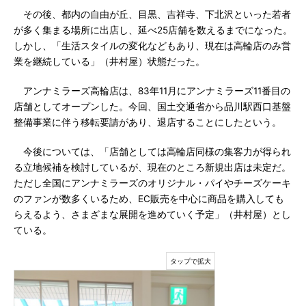
その後、都内の自由が丘、目黒、吉祥寺、下北沢といった若者
が多く集まる場所に出店し、延べ25店舗を数えるまでになった。
しかし、「生活スタイルの変化などもあり、現在は高輪店のみ営
業を継続している」（井村屋）状態だった。
アンナミラーズ高輪店は、83年11月にアンナミラーズ11番目の
店舗としてオープンした。今回、国土交通省から品川駅西口基盤
整備事業に伴う移転要請があり、退店することにしたという。
今後については、「店舗としては高輪店同様の集客力が得られ
る立地候補を検討しているが、現在のところ新規出店は未定だ。
ただし全国にアンナミラーズのオリジナル・パイやチーズケーキ
のファンが数多くいるため、EC販売を中心に商品を購入しても
らえるよう、さまざまな展開を進めていく予定」（井村屋）とし
ている。