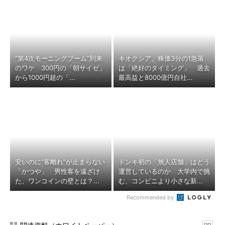
“第4次モーニングブーム”到来
キオクシア、株価3分の1急落
のワケ 300円の「朝サイゼ」
は「絶好のタイミング」 過去
から1000円超の「...
最高益と8000億円自社...
安いのに“客離れ”が止まらない
ドンキ初の「無人店舗」はどう
「かつや」 男性客を遠ざけ
運営しているのか 大学内で挑
た、ワンコインの壁とは？...
む、コンビニより小さな新...
Recommended by