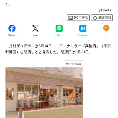
た。
[ITmedia]
PC用表示
関連情報
Share
Post
LINE
Hatena
1
井村屋（津市）は6月14日、「アンナミラーズ高輪店」（東京
都港区）を閉店すると発表した。閉店日は8月31日。