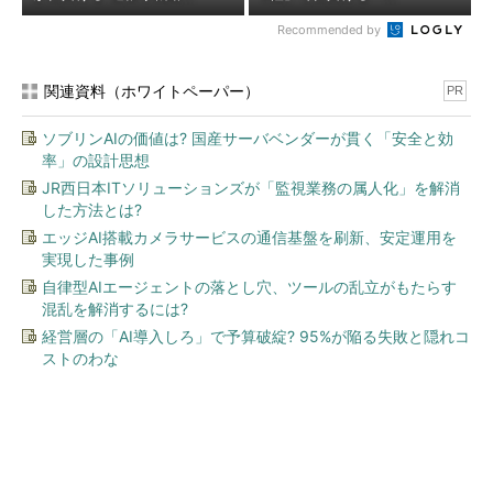
Recommended by
関連資料（ホワイトペーパー）
PR
ソブリンAIの価値は? 国産サーバベンダーが貫く「安全と効
率」の設計思想
JR西日本ITソリューションズが「監視業務の属人化」を解消
した方法とは?
エッジAI搭載カメラサービスの通信基盤を刷新、安定運用を
実現した事例
自律型AIエージェントの落とし穴、ツールの乱立がもたらす
混乱を解消するには?
経営層の「AI導入しろ」で予算破綻? 95%が陥る失敗と隠れコ
ストのわな
今、あなたにオススメ