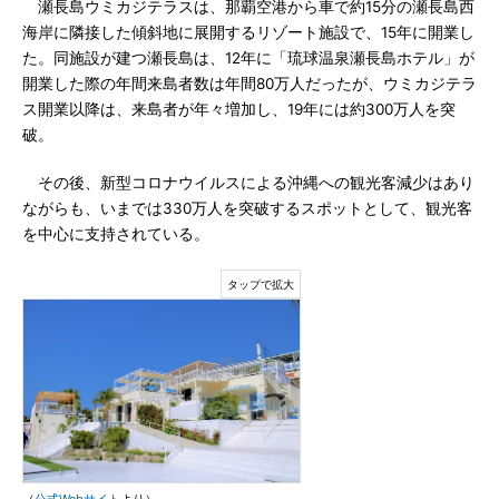
瀬長島ウミカジテラスは、那覇空港から車で約15分の瀬長島西
海岸に隣接した傾斜地に展開するリゾート施設で、15年に開業し
た。同施設が建つ瀬長島は、12年に「琉球温泉瀬長島ホテル」が
開業した際の年間来島者数は年間80万人だったが、ウミカジテラ
ス開業以降は、来島者が年々増加し、19年には約300万人を突
破。
その後、新型コロナウイルスによる沖縄への観光客減少はあり
ながらも、いまでは330万人を突破するスポットとして、観光客
を中心に支持されている。