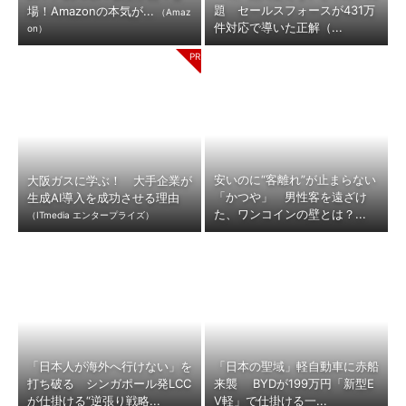
題 セールスフォースが431万
場！Amazonの本気が...
（Amaz
件対応で導いた正解（...
on）
安いのに“客離れ”が止まらない
大阪ガスに学ぶ！ 大手企業が
「かつや」 男性客を遠ざけ
生成AI導入を成功させる理由
た、ワンコインの壁とは？...
（ITmedia エンタープライズ）
「日本人が海外へ行けない」を
「日本の聖域」軽自動車に赤船
打ち破る シンガポール発LCC
来襲 BYDが199万円「新型E
が仕掛ける“逆張り戦略...
V軽」で仕掛ける一...