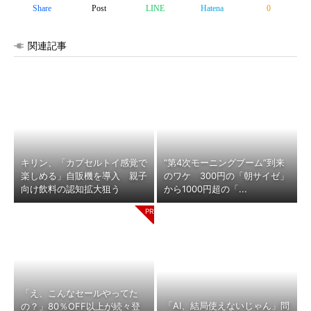
Share
Post
LINE
Hatena
0
関連記事
キリン、「カプセルトイ感覚で
“第4次モーニングブーム”到来
楽しめる」自販機を導入 親子
のワケ 300円の「朝サイゼ」
向け飲料の認知拡大狙う
から1000円超の「...
「え、こんなセールやってた
「AI、結局使えないじゃん」問
の？」80％OFF以上が続々登