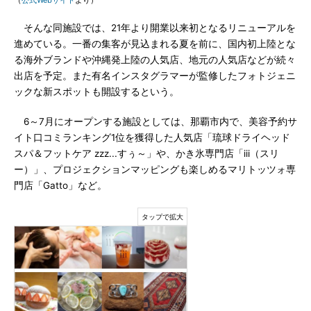
（
公式Webサイト
より）
そんな同施設では、21年より開業以来初となるリニューアルを
進めている。一番の集客が見込まれる夏を前に、国内初上陸とな
る海外ブランドや沖縄発上陸の人気店、地元の人気店などが続々
出店を予定。また有名インスタグラマーが監修したフォトジェニ
ックな新スポットも開設するという。
6～7月にオープンする施設としては、那覇市内で、美容予約サ
イト口コミランキング1位を獲得した人気店「琉球ドライヘッド
スパ＆フットケア zzz...すぅ～」や、かき氷専門店「iii（スリ
ー）」、プロジェクションマッピングも楽しめるマリトッツォ専
門店「Gatto」など。