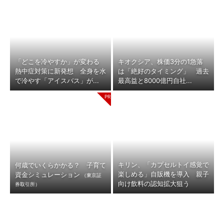
「どこを冷やすか」が変わる
キオクシア、株価3分の1急落
熱中症対策に新発想 全身を水
は「絶好のタイミング」 過去
で冷やす「アイスバス」が...
最高益と8000億円自社...
キリン、「カプセルトイ感覚で
何歳でいくらかかる？ 子育て
楽しめる」自販機を導入 親子
資金シミュレーション
（東京証
向け飲料の認知拡大狙う
券取引所）