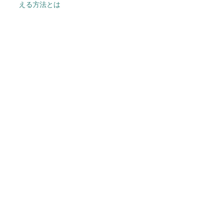
える方法とは
今、あなたにオススメ
親の介護費用は「公的介護保
険」でカバーできるの？
PR(東京証券取引所)
退職金にかかる所得税は意外と多くないらし
い…？
PR(東京証券取引所)
ワークマン「次世代ファン付きウエア」が登
場 2900円商品で狙う「日常使い」の新...