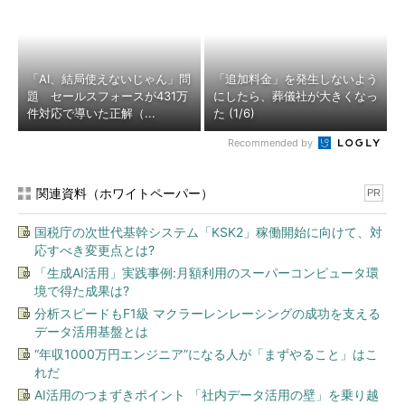
「AI、結局使えないじゃん」問
「追加料金」を発生しないよう
題 セールスフォースが431万
にしたら、葬儀社が大きくなっ
件対応で導いた正解（...
た (1/6)
Recommended by
関連資料（ホワイトペーパー）
PR
国税庁の次世代基幹システム「KSK2」稼働開始に向けて、対
応すべき変更点とは?
「生成AI活用」実践事例:月額利用のスーパーコンピュータ環
境で得た成果は?
分析スピードもF1級 マクラーレンレーシングの成功を支える
データ活用基盤とは
“年収1000万円エンジニア”になる人が「まずやること」はこ
れだ
AI活用のつまずきポイント 「社内データ活用の壁」を乗り越