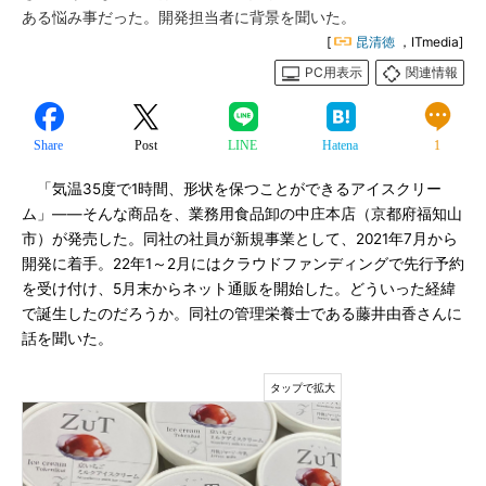
ある悩み事だった。開発担当者に背景を聞いた。
[
昆清徳
，ITmedia]
PC用表示
関連情報
Share
Post
LINE
Hatena
1
「気温35度で1時間、形状を保つことができるアイスクリー
ム」――そんな商品を、業務用食品卸の中庄本店（京都府福知山
市）が発売した。同社の社員が新規事業として、2021年7月から
開発に着手。22年1～2月にはクラウドファンディングで先行予約
を受け付け、5月末からネット通販を開始した。どういった経緯
で誕生したのだろうか。同社の管理栄養士である藤井由香さんに
話を聞いた。