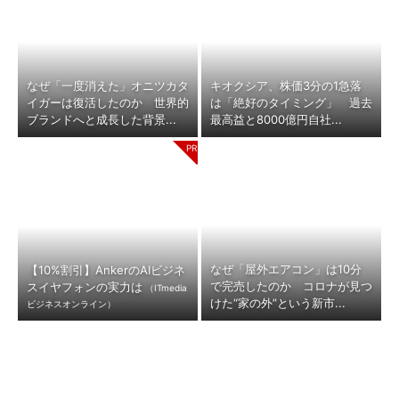
なぜ「一度消えた」オニツカタ
キオクシア、株価3分の1急落
イガーは復活したのか 世界的
は「絶好のタイミング」 過去
ブランドへと成長した背景...
最高益と8000億円自社...
なぜ「屋外エアコン」は10分
【10%割引】AnkerのAIビジネ
で完売したのか コロナが見つ
スイヤフォンの実力は
（ITmedia
けた“家の外”という新市...
ビジネスオンライン）