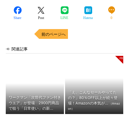
Share
Post
LINE
Hatena
0
前のページへ
関連記事
「え、こんなセールやってた
ワークマン「次世代ファン付き
の？」80％OFF以上が続々登
ウエア」が登場 2900円商品
場！Amazonの本気が...
（Amaz
で狙う「日常使い」の新...
on）