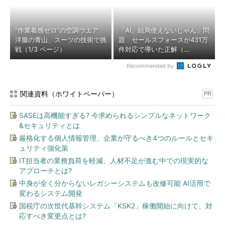
“作業着感ゼロ”の空調ウエア
「AI、結局使えないじゃん」問
洋服の青山、スーツの技術で挑
題 セールスフォースが431万
戦（1/3 ページ）
件対応で導いた正解（...
Recommended by
関連資料（ホワイトペーパー）
PR
SASEは高機能すぎる? 今求められるシンプルなネットワーク
&セキュリティとは
厳格化する個人情報管理、企業が守るべき4つのルールとセキ
ュリティ強化策
IT担当者の業務負荷を軽減、人材不足が進む中での現実的な
アプローチとは?
中身が全く分からないレガシーシステムも改修可能 AI活用で
変わるシステム開発
国税庁の次世代基幹システム「KSK2」稼働開始に向けて、対
応すべき変更点とは?