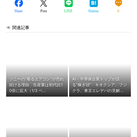
Share
Post
LINE
Hatena
0
関連記事
ソニーの“着るエアコン”が売れ
AI・半導体企業トップが語
続ける理由 生産量は初代比1
る“稼ぎ頭” キオクシア、フジ
0倍に拡大（1/3 ペ...
クラ、東京エレデバの見解...