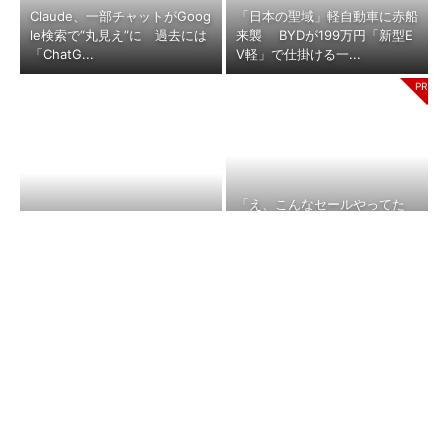
Claude、一部チャットがGoog
「日本の聖域」軽自動車に赤船
le検索で“丸見え”に 過去には
来襲 BYDが199万円「新型E
「ChatG...
V軽」で仕掛ける一...
「え、こんなセールやってた
「やきまる」がザクになった？
の？」80％OFF以上が続々登
岩谷産業がガンダムとコラボ
場！Amazonの本気が...
（Amaz
した“本当の狙い”：「次...
on）
いま最も相談したい保育士・て
ワークマン「次世代ファン付き
ぃ先生がアドバイス！ 子ども
ウエア」が登場 2900円商品