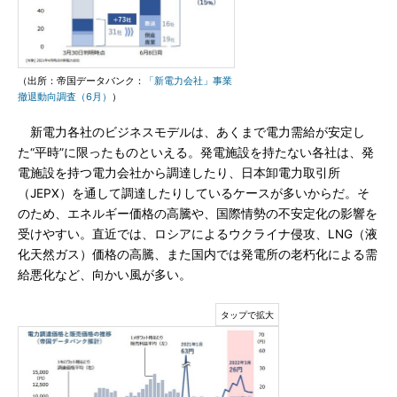
（出所：帝国データバンク：
「新電力会社」事業
撤退動向調査（6月）
）
新電力各社のビジネスモデルは、あくまで電力需給が安定し
た“平時”に限ったものといえる。発電施設を持たない各社は、発
電施設を持つ電力会社から調達したり、日本卸電力取引所
（JEPX）を通して調達したりしているケースが多いからだ。そ
のため、エネルギー価格の高騰や、国際情勢の不安定化の影響を
受けやすい。直近では、ロシアによるウクライナ侵攻、LNG（液
化天然ガス）価格の高騰、また国内では発電所の老朽化による需
給悪化など、向かい風が多い。