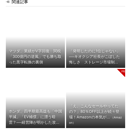
関連記事
マツダ、業績がV字回復 関税
「発明したのに1位じゃない」
「300億円の逆風」でも勝ち取
──キオクシア社長がこぼした
った黒字転換の裏側
悔しさ ストレージ市場制...
「え、こんなセールやってた
ホンダ、四半期最高益も「中国
の？」80％OFF以上が続々登
半減」「EV補償」に漂う暗
場！Amazonの本気が...
（Amaz
雲？──経営陣が明かした攻...
on）