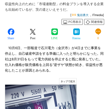
収益性向上のために「市場連動型」の料金プランを導入する企業
も出始めているが、茨の道といえそうだ。
[
鬼頭勇大
，ITmedia]
PC用表示
関連情報
Share
Post
LINE
Hatena
0
10月6日、一部報道で石川電力（金沢市）が4日までに事業を
停止し、自己破産申請をする準備に入ったと明らかになった。同
社は8月31日をもって電力供給を停止すると既に発表していた。
仕入れ価格が販売価格を上回る“逆ザヤ”状態が続き、収益性が悪
化したことが原因とみられる。