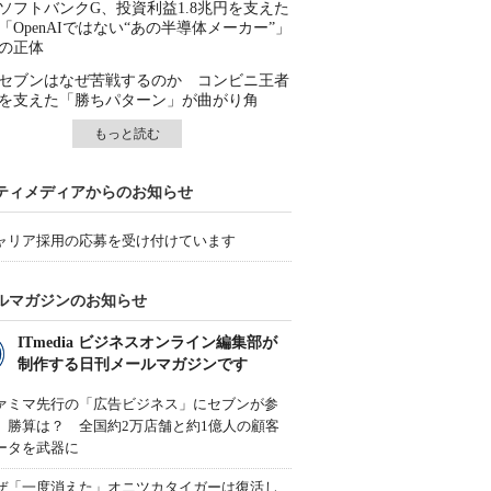
ソフトバンクG、投資利益1.8兆円を支えた
「OpenAIではない“あの半導体メーカー”」
の正体
セブンはなぜ苦戦するのか コンビニ王者
を支えた「勝ちパターン」が曲がり角
もっと読む
ティメディアからのお知らせ
ャリア採用の応募を受け付けています
ルマガジンのお知らせ
ITmedia ビジネスオンライン編集部が
制作する日刊メールマガジンです
ァミマ先行の「広告ビジネス」にセブンが参
、勝算は？ 全国約2万店舗と約1億人の顧客
ータを武器に
ぜ「一度消えた」オニツカタイガーは復活し