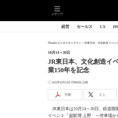
メディア
経営
セールス
CX
H
ITmedia ビジネスオンライン
JR東日本、文化創造イベント「
10月14～30日
JR東日本、文化創造イ
業150年を記念
2022年10月14日 07時00分 公開
印刷
見る
JR東日本は10月14～30日、鉄道
イベント「超駅博 上野 ～停車場から