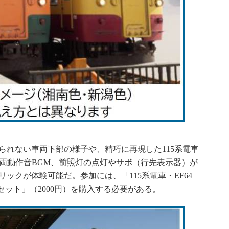
れない車両下部の様子や、精巧に再現した115系電車
車両動作音BGM、前照灯の点灯やサボ（行先表示器）が
ックが体験可能だ。参加には、「115系電車・EF64
セット」（2000円）を購入する必要がある。