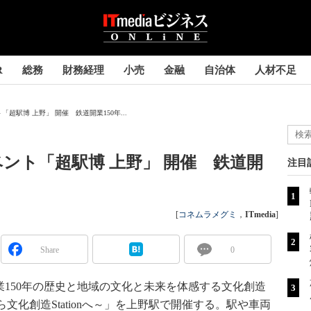
R
総務
財務経理
小売
金融
自治体
人材不足
超駅博 上野」 開催 鉄道開業150年...
ベント「超駅博 上野」 開催 鉄道開
注目
[
コネムラメグミ
，
ITmedia
]
Share
0
開業150年の歴史と地域の文化と未来を体感する文化創造
文化創造Stationへ～」を上野駅で開催する。駅や車両