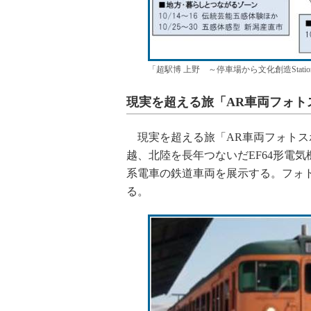
「超駅博 上野 ～停車場から文化創造Stati
現実を超える旅「AR車両フォト
現実を超える旅「AR車両フォトス
越、北陸を長年つないだEF64形電
系電車の鉄道車両を展示する。フォト
る。