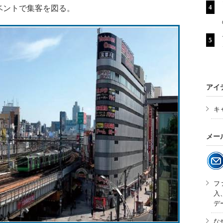
ベントで集客を図る。
アイ
キ
メー
フ
入
デ
な