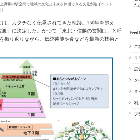
もに上野駅の駅空間で地域の文化と未来を体感できる文化創造イベント
た
同）
は、カタチなく伝承されてきた軌跡。150年を超え
佐渡」に決定した。かつて「東北・信越の玄関口」と呼
Feed
史を振り返りながら、伝統芸能や食などを最新の技術と
ご
リ
広
タ
タ
利
プ