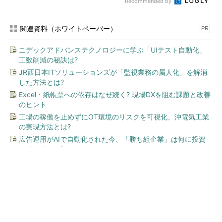
Recommended by
関連資料（ホワイトペーパー）
PR
ニデックアドバンステクノロジーに学ぶ「UIテスト自動化」
工数削減の秘訣は?
JR西日本ITソリューションズが「監視業務の属人化」を解消
した方法とは?
Excel・紙帳票への依存はなぜ続く? 現場DXを阻む課題と改善
のヒント
工場の稼働を止めずにOT環境のリスクを可視化、沖電気工業
の実現方法とは?
広告運用がAIで自動化された今、「勝ち組企業」は何に投資
しているのか?
今、あなたにオススメ