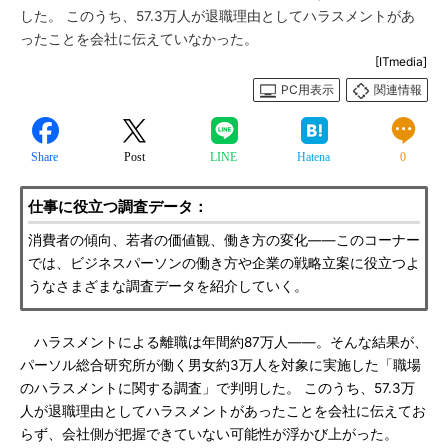
した。 このうち、57.3万人が退職理由としてハラスメントがあ
ったことを会社に伝えていなかった。
[ITmedia]
PC用表示
関連情報
Share
Post
LINE
Hatena
0
仕事に役立つ調査データ：
消費者の傾向、若者の価値観、働き方の変化――このコーナー
では、ビジネスパーソンの働き方や企業の戦略立案に役立つよ
うなさまざまな調査データを紹介していく。
ハラスメントによる離職は年間約87万人――。そんな結果が、
パーソル総合研究所が働く男女約3万人を対象に実施した「職場
のハラスメントに関する調査」で判明した。 このうち、57.3万
人が退職理由としてハラスメントがあったことを会社に伝えてお
らず、会社側が把握できていない可能性が浮かび上がった。