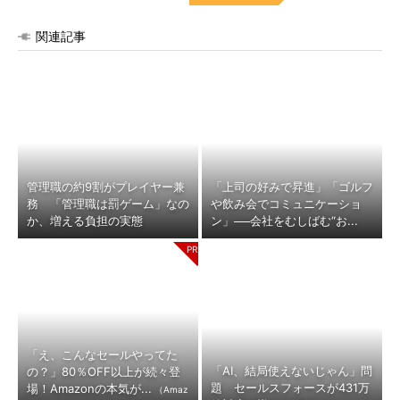
関連記事
管理職の約9割がプレイヤー兼
「上司の好みで昇進」「ゴルフ
務 「管理職は罰ゲーム」なの
や飲み会でコミュニケーショ
か、増える負担の実態
ン」──会社をむしばむ“お...
「え、こんなセールやってた
「AI、結局使えないじゃん」問
の？」80％OFF以上が続々登
題 セールスフォースが431万
場！Amazonの本気が...
（Amaz