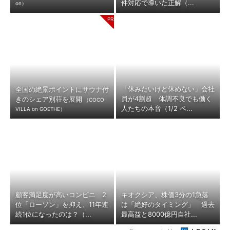
件対応で導いた正解（...
on）
「休みたいけど休めない」会社
全国の絶景ポイントにサウナ付
員が4割超 体調不良でも働く
きのシェア別荘を展開
（COCO
人たちの本音（1/2 ペ...
VILLA on GOETHE）
顧客満足度が高いコンビニ 2
キオクシア、株価3分の1急落
位「ローソン」を抑え、11年連
は「絶好のタイミング」 過去
続1位になったのは？（...
最高益と8000億円自社...