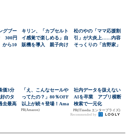
ングブー
キリン、「カプセルト
松のやの「ママ応援割
 300円
イ感覚で楽しめる」自
引」が大炎上……内容
から10
販機を導入 親子向け
そっくりの「吉野家」
飲料の認知拡大狙う
のキャンペーンは燃
え...
株価3分
「え、こんなセールや
社内データを扱えない
絶好のタ
ってたの？」80％OFF
AIを卒業 アプリ横断
過去最高
以上が続々登場！Ama
検索で一元化
PR(Amazon)
社...
zonの本気が...
PR(ITmedia エンタープライズ)
Recommended by