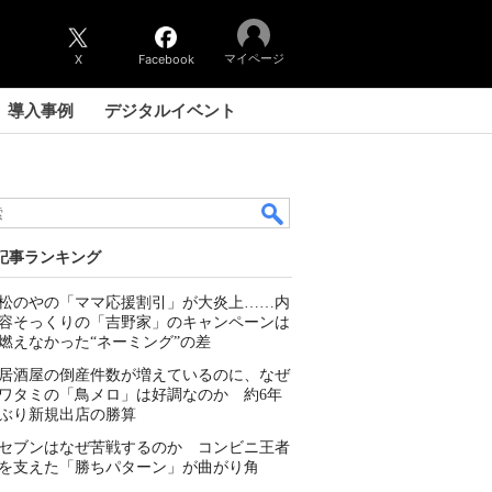
マイページ
X
Facebook
導入事例
デジタルイベント
記事ランキング
松のやの「ママ応援割引」が大炎上……内
容そっくりの「吉野家」のキャンペーンは
燃えなかった“ネーミング”の差
居酒屋の倒産件数が増えているのに、なぜ
ワタミの「鳥メロ」は好調なのか 約6年
ぶり新規出店の勝算
セブンはなぜ苦戦するのか コンビニ王者
を支えた「勝ちパターン」が曲がり角