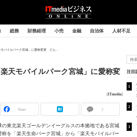
R
総務
財務経理
小売
金融
自治体
人材不足
モバイルパーク宮城」に愛称変更 どん...
「楽天モバイルパーク宮城」に愛称変
注目
[
ITmedia
]
Share
2
球の東北楽天ゴールデンイーグルスの本拠地である宮城
愛称を「楽天生命パーク宮城」から「楽天モバイルパー