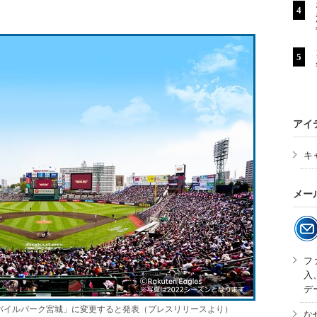
アイ
キ
メー
フ
入
デ
バイルパーク宮城」に変更すると発表（プレスリリースより）
な