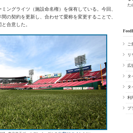
た
ーミングライツ（施設命名権）を保有している。今回、
の3年間の契約を更新し、合わせて愛称を変更することで、
団と合意した。
Feed
ご
リ
広
タ
タ
利
プ