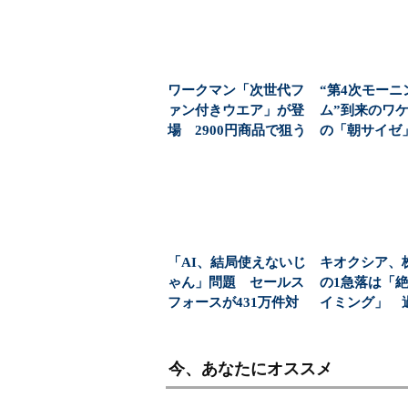
ワークマン「次世代フ
“第4次モーニ
ァン付きウエア」が登
ム”到来のワケ
場 2900円商品で狙う
の「朝サイゼ」
「日常使い」の新...
00円超の「...
「AI、結局使えないじ
キオクシア、
ゃん」問題 セールス
の1急落は「
フォースが431万件対
イミング」 
応で導いた正解（...
益と8000億円自
今、あなたにオススメ