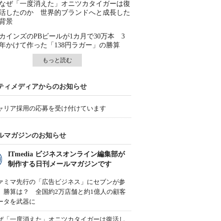
なぜ「一度消えた」オニツカタイガーは復
活したのか 世界的ブランドへと成長した
背景
カインズのPBビールが1カ月で30万本 3
年かけて作った「138円ラガー」の勝算
もっと読む
ティメディアからのお知らせ
ャリア採用の応募を受け付けています
ルマガジンのお知らせ
ITmedia ビジネスオンライン編集部が
制作する日刊メールマガジンです
ァミマ先行の「広告ビジネス」にセブンが参
、勝算は？ 全国約2万店舗と約1億人の顧客
ータを武器に
ぜ「一度消えた」オニツカタイガーは復活し