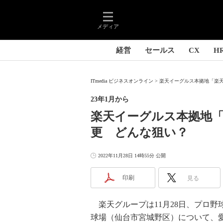
メディア
経営
セールス
CX
H
ITmedia ビジネスオンライン
楽天イーグルス本拠地「楽天
23年1月から
楽天イーグルス本拠地
更 どんな狙い？
2022年11月28日 14時55分 公開
印刷
見る
楽天グループは11月28日、プロ野
球場（仙台市宮城野区）について、