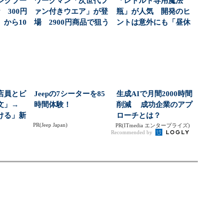
ングブー
ワークマン「次世代フ
「レトルト専用魔法
 300円
ァン付きウエア」が登
瓶」が人気 開発のヒ
から10
場 2900円商品で狙う
ントは意外にも「昼休
「日常使い」の新...
みの行列」だった：火
曜...
店員とビ
Jeepの7シーターを85
生成AIで月間2000時間
文」→
時間体験！
削減 成功企業のアプ
ける」新
ローチとは？
PR(Jeep Japan)
齢化が進
PR(ITmedia エンタープライズ)
Recommended by