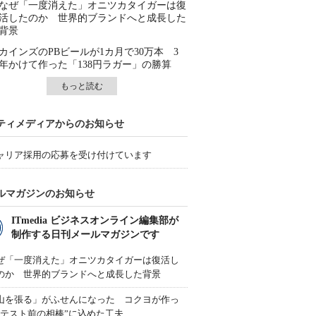
なぜ「一度消えた」オニツカタイガーは復
活したのか 世界的ブランドへと成長した
背景
カインズのPBビールが1カ月で30万本 3
年かけて作った「138円ラガー」の勝算
もっと読む
ティメディアからのお知らせ
ャリア採用の応募を受け付けています
ルマガジンのお知らせ
ITmedia ビジネスオンライン編集部が
制作する日刊メールマガジンです
ぜ「一度消えた」オニツカタイガーは復活し
のか 世界的ブランドへと成長した背景
山を張る」がふせんになった コクヨが作っ
“テスト前の相棒”に込めた工夫