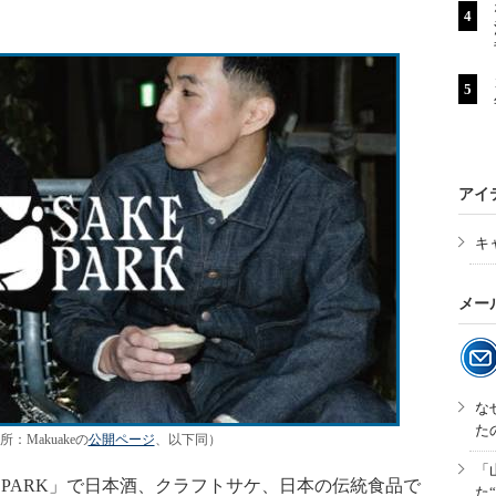
アイ
キ
メー
な
た
：Makuakeの
公開ページ
、以下同）
「
A PARK」で日本酒、クラフトサケ、日本の伝統食品で
た