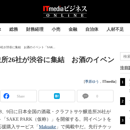
R
総務
財務経理
小売
金融
自治体
人材不足
社が渋谷に集結 お酒のイベント「SAK...
所26社が渋谷に集結 お酒のイベン
注目
[
季原ゆう
，
ITmedia
]
Share
0
、9日に日本全国の酒蔵・クラフトサケ醸造所26社が
SAKE PARK（仮称）」を開催する。同イベントを
応援購入サービス「
Makuake
」で掲載中だ。先行チケッ