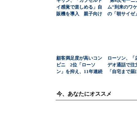
キリン、「カプセルト
“第4次モーニ
イ感覚で楽しめる」自
ム”到来のワケ
販機を導入 親子向け
の「朝サイゼ」
飲料の認知拡大狙う
00円超の「...
顧客満足度が高いコン
ローソン、「
ビニ 2位「ローソ
デオ通話で注
ン」を抑え、11年連続
「自宅まで届
1位になったのは？（...
サービス 高
む...
今、あなたにオススメ