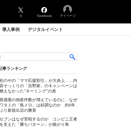
マイページ
X
Facebook
導入事例
デジタルイベント
記事ランキング
松のやの「ママ応援割引」が大炎上……内
容そっくりの「吉野家」のキャンペーンは
燃えなかった“ネーミング”の差
居酒屋の倒産件数が増えているのに、なぜ
ワタミの「鳥メロ」は好調なのか 約6年
ぶり新規出店の勝算
セブンはなぜ苦戦するのか コンビニ王者
を支えた「勝ちパターン」が曲がり角