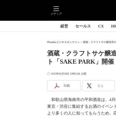
メディア
経営
セールス
CX
H
ITmedia ビジネスオンライン
酒蔵・クラフトサケ醸造所26
酒蔵・クラフトサケ醸造
ト「SAKE PARK」開催
2023年02月28日 22時12分 公開
印刷
見る
和歌山県海南市の平和酒造は、4月8
東京・渋谷に集結するお酒のイベント「
より多くの人に知ってもらうため、