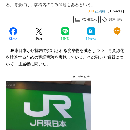
る。背景には、駅構内のごみ問題もあるという。
[
昆清徳
，ITmedia]
PC用表示
関連情報
Share
Post
LINE
Hatena
1
JR東日本が駅構内で排出される廃棄物を減らしつつ、再資源化
を推進するための実証実験を実施している。その狙いと背景につ
いて、担当者に聞いた。