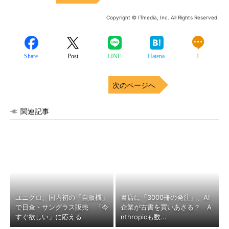
Copyright © ITmedia, Inc. All Rights Reserved.
Share
Post
LINE
Hatena
1
次のページへ
関連記事
ユニクロ、国内初の「自販機」
書店に「3000冊の発注」、AI
で日傘・サングラス販売 「今
企業が古書を買いあさる？ A
すぐ欲しい」に応える
nthropicも数...