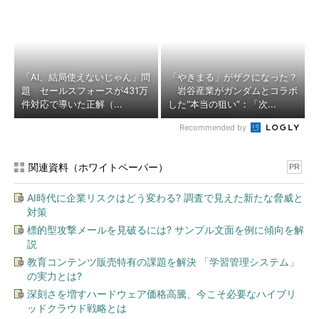
「AI、結局使えないじゃん」問
「やきまる」がザクになった？
題 セールスフォースが431万
岩谷産業がガンダムとコラボ
件対応で導いた正解（...
した“本当の狙い”：「次...
Recommended by
関連資料（ホワイトペーパー）
PR
AI時代に企業リスクはどう変わる? 調査で見えた新たな脅威と
対策
標的型攻撃メールを見破るには? サンプル文面を例に傾向を解
説
教育コンテンツ販売特有の課題を解決 「学習管理システム」
の実力とは?
深刻さを増すハードウェア価格高騰、今こそ必要なハイブリ
ッドクラウド戦略とは