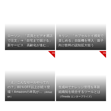
ローソン、「店員とビデオ通話
キリン、「カプセルトイ感覚で
で注文」→「自宅まで届ける」
楽しめる」自販機を導入 親子
新サービス 高齢化が進む...
向け飲料の認知拡大狙う
「え、こんなセールやってた
の？」80％OFF以上が続々登
生成AIでナレッジ管理を革新
場！Amazonの本気が...
組織知を統合するツールとは
（Amaz
on）
（ITmedia エンタープライズ）