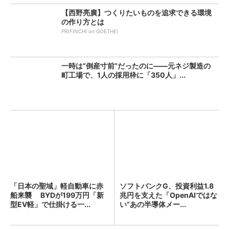
【西野亮廣】つくりたいものを追求できる環境
の作り方とは
PR(FINCHI on GOETHE)
一時は“倒産寸前”だったのに――元ネジ製造の
町工場で、1人の採用枠に「350人」...
「日本の聖域」軽自動車に赤
ソフトバンクG、投資利益1.8
船来襲 BYDが199万円「新
兆円を支えた「OpenAIではな
型EV軽」で仕掛ける一...
い“あの半導体メー...