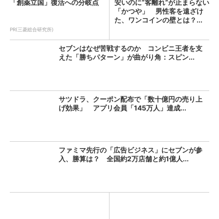
「創薬立国」復活への分岐点
安いのに“客離れ”が止まらない
「かつや」 男性客を遠ざけ
た、ワンコインの壁とは？...
PR(三菱総合研究所)
セブンはなぜ苦戦するのか コンビニ王者を支
えた「勝ちパターン」が曲がり角：スピン...
サツドラ、クーポン配布で「数十億円の売り上
げ効果」 アプリ会員「145万人」達成...
ファミマ先行の「広告ビジネス」にセブンが参
入、勝算は？ 全国約2万店舗と約1億人...