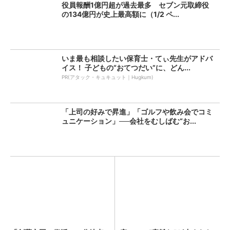
役員報酬1億円超が過去最多 セブン元取締役
の134億円が史上最高額に（1/2 ペ...
いま最も相談したい保育士・てぃ先生がアドバ
イス！ 子どもの“おてつだい”に、どん...
PR(アタック・キュキュット｜Hugkum)
「上司の好みで昇進」「ゴルフや飲み会でコミ
ュニケーション」──会社をむしばむ“お...