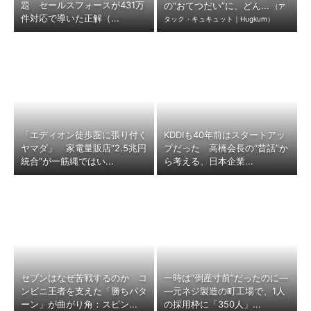
題 セールスフォースが431万
の“おてつだい”に、どん...
（ア
件対応で導いた正解（...
タック・キュキュット｜Hugkum）
「エディオン徒歩圏に張り付く
KDDIも40年前はスタートアッ
ヤマダ」 家電量販店“2.5兆円
プだった 高橋会長の“昔話”か
統合”が一筋縄ではい...
ら考える、日本企業...
セブンはなぜ苦戦するのか コ
一時は“倒産寸前”だったのに―
ンビニ王者を支えた「勝ちパタ
―元ネジ製造の町工場で、1人
ーン」が曲がり角：スピン...
の採用枠に「350人」...