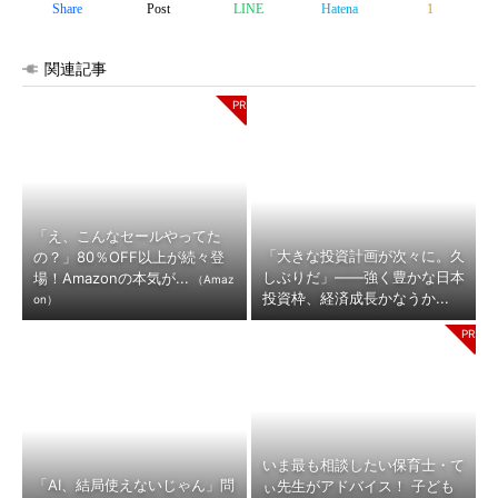
Share
Post
LINE
Hatena
1
関連記事
「え、こんなセールやってた
「大きな投資計画が次々に。久
の？」80％OFF以上が続々登
しぶりだ」――強く豊かな日本
場！Amazonの本気が...
（Amaz
投資枠、経済成長かなうか...
on）
いま最も相談したい保育士・て
「AI、結局使えないじゃん」問
ぃ先生がアドバイス！ 子ども