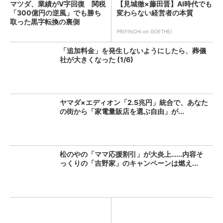
マツダ、業績がV字回復 関税
【見城徹×藤田晋】AI時代でも
「300億円の逆風」でも勝ち
変わらない経営者の本質
取った黒字転換の裏側
PR(FINCHI on GOETHE)
「追加料金」を発生しないようにしたら、葬儀
社が大きくなった (1/6)
ヤマダ×エディオン「2.5兆円」統合で、あなた
の街から「家電量販店を選ぶ自由」が...
松のやの「ママ応援割引」が大炎上……内容そ
っくりの「吉野家」のキャンペーンは燃え...