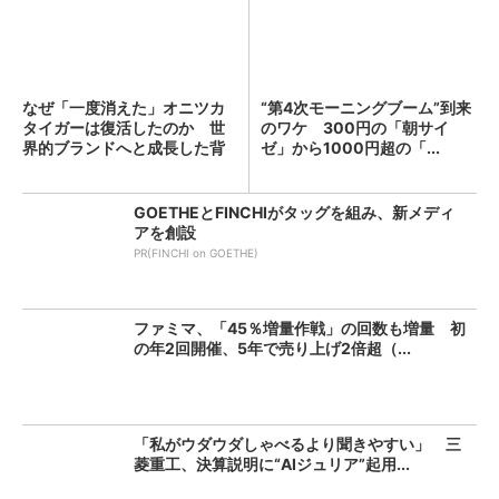
なぜ「一度消えた」オニツカ
“第4次モーニングブーム”到来
タイガーは復活したのか 世
のワケ 300円の「朝サイ
界的ブランドへと成長した背
ゼ」から1000円超の「...
景...
GOETHEとFINCHIがタッグを組み、新メディ
アを創設
PR(FINCHI on GOETHE)
ファミマ、「45％増量作戦」の回数も増量 初
の年2回開催、5年で売り上げ2倍超（...
「私がウダウダしゃべるより聞きやすい」 三
菱重工、決算説明に“AIジュリア”起用...