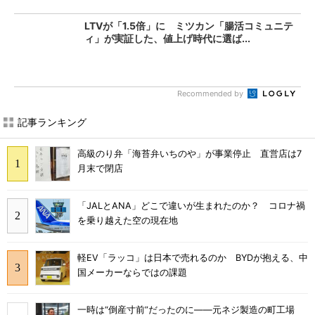
LTVが「1.5倍」に ミツカン「腸活コミュニテ
ィ」が実証した、値上げ時代に選ば...
Recommended by
記事ランキング
高級のり弁「海苔弁いちのや」が事業停止 直営店は7
月末で閉店
「JALとANA」どこで違いが生まれたのか？ コロナ禍
を乗り越えた空の現在地
軽EV「ラッコ」は日本で売れるのか BYDが抱える、中
国メーカーならではの課題
一時は“倒産寸前”だったのに――元ネジ製造の町工場