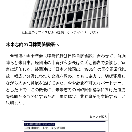
経団連のオフィスビル（提供：ゲッティイメージズ）
未来志向の日韓関係構築へ
全軽連の金秉準会長職務代行は日韓首脳会談に合わせて、首脳
陣らと来日中。経団連の十倉雅和会長は金氏と都内で会談し、宣
言に調印した。経団連は「日本と韓国は、1965年の国交正常化以
後、幅広い分野にわたり交流を深め、ともに協力し、切磋琢磨し
ながら大きな発展を遂げてきた。今や必要不可欠なパートナー」
とした上で「この機会に、未来志向の日韓関係構築に向けた道筋
を確固たるものにするため、両団体は、共同事業を実施する」と
説明した。