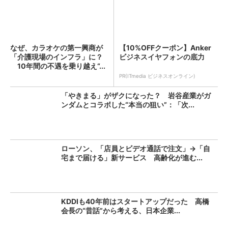
なぜ、カラオケの第一興商が
【10%OFFクーポン】Anker
「介護現場のインフラ」に？
ビジネスイヤフォンの底力
10年間の不遇を乗り越え“...
PR(ITmedia ビジネスオンライン)
「やきまる」がザクになった？ 岩谷産業がガ
ンダムとコラボした“本当の狙い”：「次...
ローソン、「店員とビデオ通話で注文」→「自
宅まで届ける」新サービス 高齢化が進む...
KDDIも40年前はスタートアップだった 高橋
会長の“昔話”から考える、日本企業...