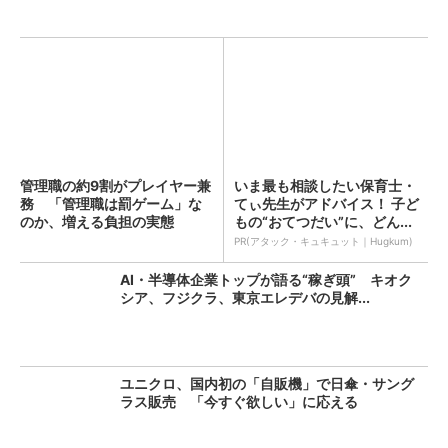
管理職の約9割がプレイヤー兼
いま最も相談したい保育士・
務 「管理職は罰ゲーム」な
てぃ先生がアドバイス！ 子ど
のか、増える負担の実態
もの“おてつだい”に、どん...
PR(アタック・キュキュット｜Hugkum)
AI・半導体企業トップが語る“稼ぎ頭” キオク
シア、フジクラ、東京エレデバの見解...
ユニクロ、国内初の「自販機」で日傘・サング
ラス販売 「今すぐ欲しい」に応える