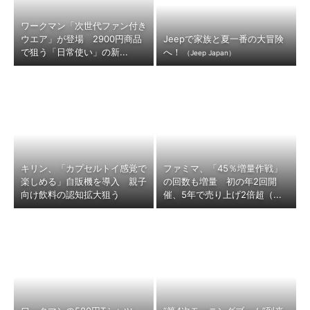
ワークマン「次世代ファン付き
ウエア」が登場 2900円商品
Jeepで家族と夏一番の大冒険
で狙う「日常使い」の新...
へ！
（Jeep Japan）
キリン、「カプセルトイ感覚で
ファミマ、「45％増量作戦」
楽しめる」自販機を導入 親子
の回数も増量 初の年2回開
向け飲料の認知拡大狙う
催、5年で売り上げ2倍超（...