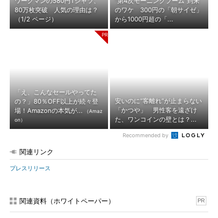
ワークマンの580円Tシャツ、
“第4次モーニングブーム”到来
80万枚突破 人気の理由は？
のワケ 300円の「朝サイゼ」
（1/2 ページ）
から1000円超の「...
「え、こんなセールやってた
安いのに“客離れ”が止まらない
の？」80％OFF以上が続々登
「かつや」 男性客を遠ざけ
場！Amazonの本気が...
（Amaz
た、ワンコインの壁とは？...
on）
Recommended by
関連リンク
プレスリリース
関連資料（ホワイトペーパー）
PR