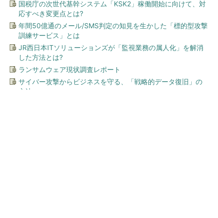
国税庁の次世代基幹システム「KSK2」稼働開始に向けて、対
応すべき変更点とは?
年間50億通のメール/SMS判定の知見を生かした「標的型攻撃
訓練サービス」とは
JR西日本ITソリューションズが「監視業務の属人化」を解消
した方法とは?
ランサムウェア現状調査レポート
サイバー攻撃からビジネスを守る、「戦略的データ復旧」の
方法
今、あなたにオススメ
Jeepで家族と夏一番の大冒険
へ！