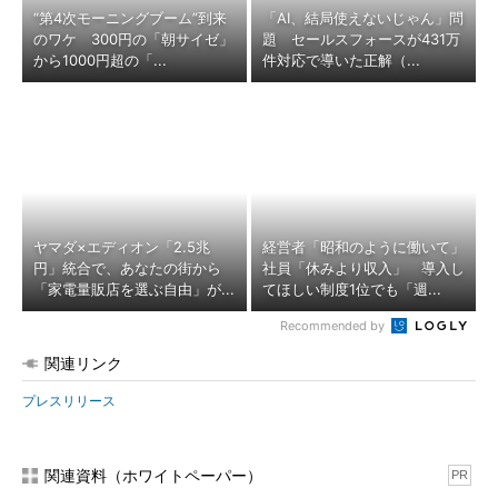
“第4次モーニングブーム”到来
「AI、結局使えないじゃん」問
のワケ 300円の「朝サイゼ」
題 セールスフォースが431万
から1000円超の「...
件対応で導いた正解（...
ヤマダ×エディオン「2.5兆
経営者「昭和のように働いて」
円」統合で、あなたの街から
社員「休みより収入」 導入し
「家電量販店を選ぶ自由」が...
てほしい制度1位でも「週...
Recommended by
関連リンク
プレスリリース
関連資料（ホワイトペーパー）
PR