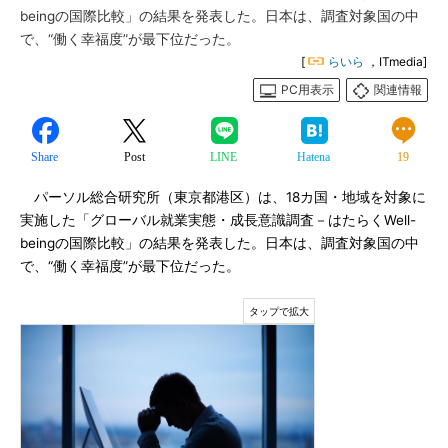
beingの国際比較」の結果を発表した。日本は、調査対象国の中
で、“働く幸福度”が最下位だった。
[
らいら
，ITmedia]
PC用表示
関連情報
Share
Post
LINE
Hatena
19
パーソル総合研究所（東京都港区）は、18カ国・地域を対象に
実施した「グローバル就業実態・成長意識調査－はたらくWell-
beingの国際比較」の結果を発表した。日本は、調査対象国の中
で、“働く幸福度”が最下位だった。