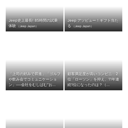
Jeep史上最長! 85時間の試乗
Jeep アソビュー！ギフト当た
体験
る
（Jeep Japan）
（Jeep Japan）
「上司の好みで昇進」「ゴルフ
顧客満足度が高いコンビニ 2
や飲み会でコミュニケーショ
位「ローソン」を抑え、11年連
ン」──会社をむしばむ“お...
続1位になったのは？（...