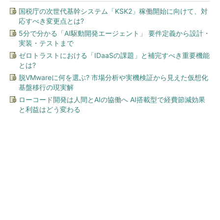
国税庁の次世代基幹システム「KSK2」稼働開始に向けて、対
応すべき変更点とは?
5分で分かる「AI駆動開発エージェント」 要件定義から設計・
実装・テストまで
ゼロトラストにおける「IDaaSの課題」と補完すべき重要機能
とは?
脱VMwareに何を選ぶ? 市場分析や実機検証から見えた仮想化
基盤移行の現実解
ローコード開発は人間とAIの協働へ AI搭載型で経費節減効果
と利益はどう変わる
今、あなたにオススメ
ワークマン「次世代ファン付