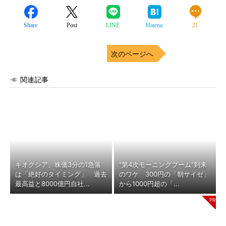
Share
Post
LINE
Hatena
21
次のページへ
関連記事
キオクシア、株価3分の1急落
“第4次モーニングブーム”到来
は「絶好のタイミング」 過去
のワケ 300円の「朝サイゼ」
最高益と8000億円自社...
から1000円超の「...