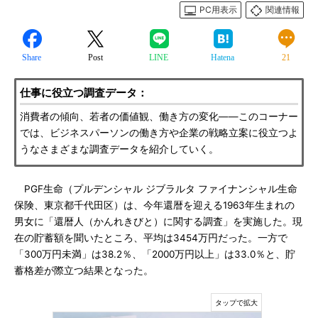
PC用表示
関連情報
Share
Post
LINE
Hatena
21
仕事に役立つ調査データ：
消費者の傾向、若者の価値観、働き方の変化――このコーナー
では、ビジネスパーソンの働き方や企業の戦略立案に役立つよ
うなさまざまな調査データを紹介していく。
PGF生命（プルデンシャル ジブラルタ ファイナンシャル生命
保険、東京都千代田区）は、今年還暦を迎える1963年生まれの
男女に「還暦人（かんれきびと）に関する調査」を実施した。現
在の貯蓄額を聞いたところ、平均は3454万円だった。一方で
「300万円未満」は38.2％、「2000万円以上」は33.0％と、貯
蓄格差が際立つ結果となった。