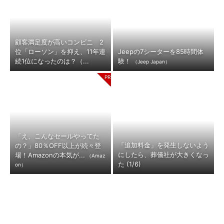
顧客満足度が高いコンビニ 2
位「ローソン」を抑え、11年連
Jeepの7シーターを85時間体
続1位になったのは？（...
験！
（Jeep Japan）
「え、こんなセールやってた
「追加料金」を発生しないよう
の？」80％OFF以上が続々登
にしたら、葬儀社が大きくなっ
場！Amazonの本気が...
（Amaz
た (1/6)
on）