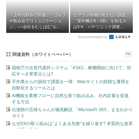
「上司の好みで昇進」「ゴルフ
エアコン市場の見えない課題、
や飲み会でコミュニケーショ
「室外機が8～9割」を知る人
ン」──会社をむしばむ“お...
は5％ パナソニック調査...
Recommended by
関連資料（ホワイトペーパー）
PR
国税庁の次世代基幹システム「KSK2」稼働開始に向けて、対
応すべき変更点とは?
手作業からの脱却で課題を一掃、Webサイトの煩雑な運用を
自動化するツールとは
AI機能を業務フローに自然な形で組み込み、社内定着を促進
する方法
伝道師の五味ちゃんが徹底解説 「Microsoft 365」まるわかり
ガイド
なぜDXの取り組みは“よくある失敗”を繰り返す? 本質的な改革
に必要な視点