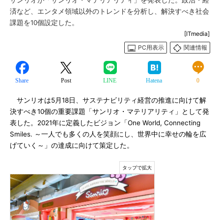
サンリオが「サンリオ・マテリアリティ」を発表した。政治・経
済など、エンタメ領域以外のトレンドを分析し、解決すべき社会
課題を10個設定した。
[ITmedia]
PC用表示
関連情報
Share
Post
LINE
Hatena
0
サンリオは5月18日、サステナビリティ経営の推進に向けて解
決すべき10個の重要課題「サンリオ・マテリアリティ」として発
表した。2021年に定義したビジョン「One World, Connecting
Smiles. ～一人でも多くの人を笑顔にし、世界中に幸せの輪を広
げていく～」の達成に向けて策定した。