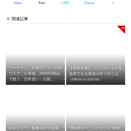
Share
Post
LINE
Hatena
0
関連記事
ワークマン「次世代ファン付き
【西野亮廣】つくりたいものを
ウエア」が登場 2900円商品
追求できる環境の作り方とは
で狙う「日常使い」の新...
（FINCHI on GOETHE）
キオクシア、株価3分の1急落
“第4次モーニングブーム”到来