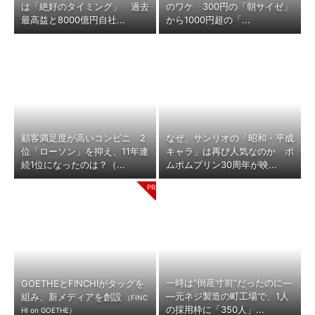
は「絶好のタイミング」 過去
のワケ 300円の「朝サイゼ」
最高益と8000億円自社...
から1000円超の「...
顧客満足度が高いコンビニ 2
なぜ、サンリオの「昭和・平成
位「ローソン」を抑え、11年連
キャラ」は再び人気なのか ポ
続1位になったのは？（...
ムポムプリン30周年が映...
一時は“倒産寸前”だったのに―
GOETHEとFINCHIがタッグを
―元ネジ製造の町工場で、1人
組み、新メディアを創設
（FINC
の採用枠に「350人」...
HI on GOETHE）