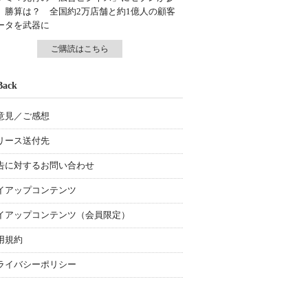
、勝算は？ 全国約2万店舗と約1億人の顧客
ータを武器に
ご購読はこちら
Back
意見／ご感想
リース送付先
告に対するお問い合わせ
イアップコンテンツ
イアップコンテンツ（会員限定）
用規約
ライバシーポリシー