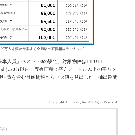
上20万人未満が乗車する全19駅の家賃相場ランキング
車人員」ベスト100の駅で、対象物件はLIFULL
駅徒歩20分以内、専有面積15平方メートル以上40平方メ
管理費を含む月額賃料から中央値を算出した。抽出期間
Copyright © ITmedia, Inc. All Rights Reserved.