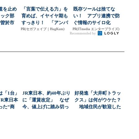
道を止め
「言葉で伝える力」を
既存ツールは捨てな
ラック部
育めば、イヤイヤ期も
い！ アプリ連携で防
た曽於市
すっきり！ 「アンパ
ぐ情報のサイロ化
、金...
PR(セガフェイブ｜HugKum)
ンマン ことばずかん...
PR(ITmedia エンタープライズ)
Recommended by
は「1台」
JR東日本、約40年ぶり
好発進「大井町トラッ
JR東日本
に「運賃改定」 なぜ
クス」は何がウケた？
った“商
今、値上げに踏み切っ
地域住民が歓迎した
...
たのか？（1/3...
施設づくりの裏側：
長...