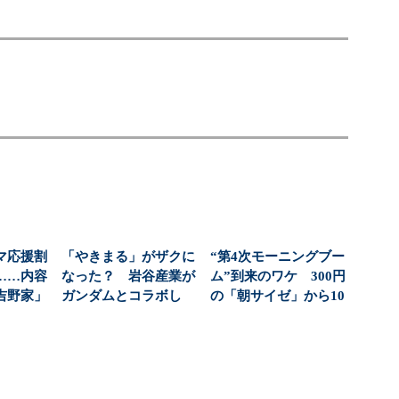
マ応援割
「やきまる」がザクに
“第4次モーニングブー
……内容
なった？ 岩谷産業が
ム”到来のワケ 300円
吉野家」
ガンダムとコラボし
の「朝サイゼ」から10
ンは燃
た“本当の狙い”：
00円超の「...
「次...