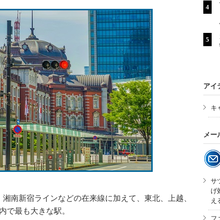
アイ
キ
メー
サ
げ
湘南新宿ラインなどの在来線に加えて、東北、上越、
え
県内で最も大きな駅。
フ