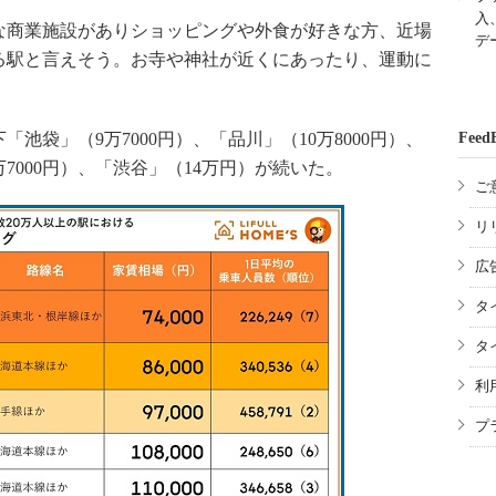
入
商業施設がありショッピングや外食が好きな方、近場
デ
る駅と言えそう。お寺や神社が近くにあったり、運動に
。
「池袋」（9万7000円）、「品川」（10万8000円）、
Feed
万7000円）、「渋谷」（14万円）が続いた。
ご
リ
広
タ
タ
利
プ