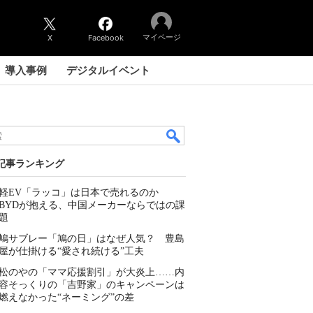
マイページ
X
Facebook
導入事例
デジタルイベント
記事ランキング
軽EV「ラッコ」は日本で売れるのか
BYDが抱える、中国メーカーならではの課
題
鳩サブレー「鳩の日」はなぜ人気？ 豊島
屋が仕掛ける“愛され続ける”工夫
松のやの「ママ応援割引」が大炎上……内
容そっくりの「吉野家」のキャンペーンは
燃えなかった“ネーミング”の差