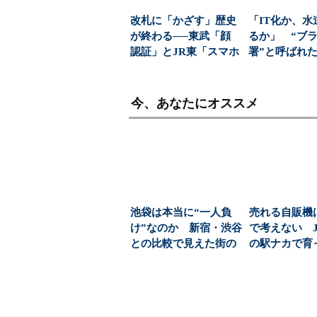
改札に「かざす」歴史
「IT化か、水
が終わる──東武「顔
るか」 “ブ
認証」とJR東「スマホ
署”と呼ばれ
無線」の覇権争い
水道課が挑んだ
今、あなたにオススメ
池袋は本当に“一人負
売れる自販機
け”なのか 新宿・渋谷
で考えない 
との比較で見えた街の
の駅ナカで育
個性（1/5 ペー...
圏”のヒミツ：イ