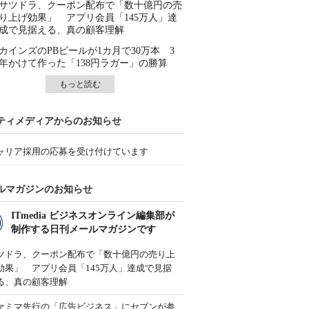
サツドラ、クーポン配布で「数十億円の売
り上げ効果」 アプリ会員「145万人」達
成で見据える、真の顧客理解
カインズのPBビールが1カ月で30万本 3
年かけて作った「138円ラガー」の勝算
もっと読む
ティメディアからのお知らせ
ャリア採用の応募を受け付けています
ルマガジンのお知らせ
ITmedia ビジネスオンライン編集部が
制作する日刊メールマガジンです
ツドラ、クーポン配布で「数十億円の売り上
効果」 アプリ会員「145万人」達成で見据
る、真の顧客理解
ァミマ先行の「広告ビジネス」にセブンが参