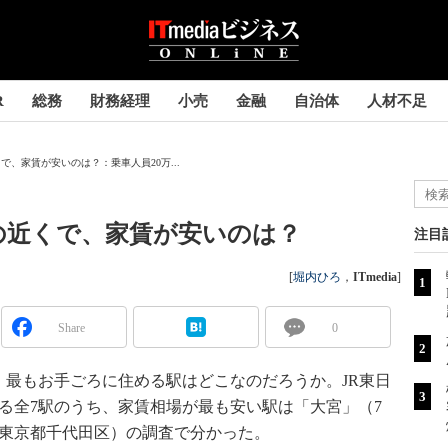
R
総務
財務経理
小売
金融
自治体
人材不足
くで、家賃が安いのは？：乗車人員20万...
”の近くで、家賃が安いのは？
注目
[
堀内ひろ
，
ITmedia
]
Share
0
最もお手ごろに住める駅はどこなのだろうか。JR東日
する全7駅のうち、家賃相場が最も安い駅は「大宮」（7
LL（東京都千代田区）の調査で分かった。