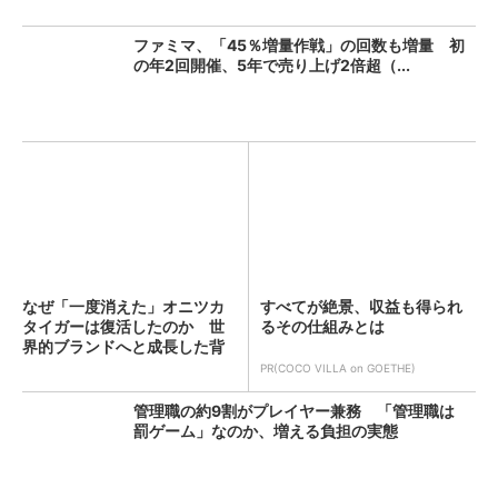
ファミマ、「45％増量作戦」の回数も増量 初
の年2回開催、5年で売り上げ2倍超（...
なぜ「一度消えた」オニツカ
すべてが絶景、収益も得られ
タイガーは復活したのか 世
るその仕組みとは
界的ブランドへと成長した背
景...
PR(COCO VILLA on GOETHE)
管理職の約9割がプレイヤー兼務 「管理職は
罰ゲーム」なのか、増える負担の実態