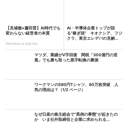
【見城徹×藤田晋】AI時代でも
AI・半導体企業トップが語
変わらない経営者の本質
る“稼ぎ頭” キオクシア、フジ
クラ、東京エレデバの見解...
PR(FINCHI on GOETHE)
マツダ、業績がV字回復 関税「300億円の逆
風」でも勝ち取った黒字転換の裏側
ワークマンの580円Tシャツ、80万枚突破 人
気の理由は？（1/2 ページ）
なぜ日産の株主総会で“異例の事態”が起きたの
か いま社外取締役と企業に求められる...