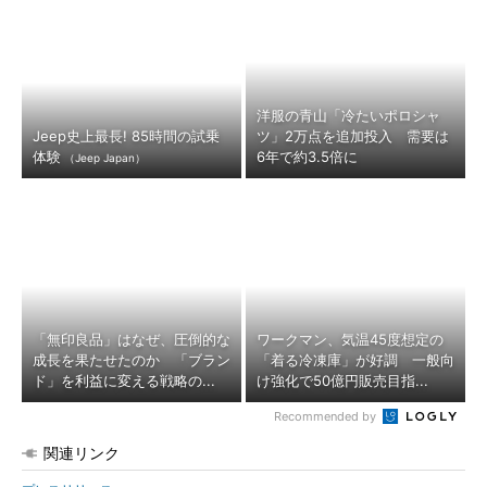
洋服の青山「冷たいポロシャ
Jeep史上最長! 85時間の試乗
ツ」2万点を追加投入 需要は
体験
6年で約3.5倍に
（Jeep Japan）
「無印良品」はなぜ、圧倒的な
ワークマン、気温45度想定の
成長を果たせたのか 「ブラン
「着る冷凍庫」が好調 一般向
ド」を利益に変える戦略の...
け強化で50億円販売目指...
Recommended by
関連リンク