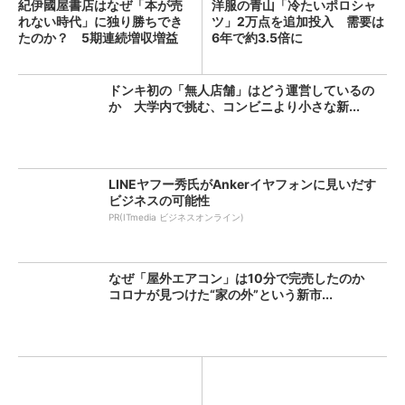
紀伊國屋書店はなぜ「本が売
洋服の青山「冷たいポロシャ
れない時代」に独り勝ちでき
ツ」2万点を追加投入 需要は
たのか？ 5期連続増収増益
6年で約3.5倍に
を...
ドンキ初の「無人店舗」はどう運営しているの
か 大学内で挑む、コンビニより小さな新...
LINEヤフー秀氏がAnkerイヤフォンに見いだす
ビジネスの可能性
PR(ITmedia ビジネスオンライン)
なぜ「屋外エアコン」は10分で完売したのか
コロナが見つけた“家の外”という新市...