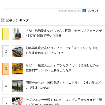
Recommended by
記事ランキング
「AI、結局使えないじゃん」問題 セールスフォースが
431万件対応で導いた正解
顧客満足度が高いコンビニ 2位「ローソン」を抑え、
11年連続1位になったのは？
なぜ「一度消えた」オニツカタイガーは復活したのか
世界的ブランドへと成長した背景
明暗分かれた「無印良品」と「ニトリ」 2社の差はど
こで生まれたのか
セブンはなぜ苦戦するのか コンビニ王者を支えた「勝
ちパターン」が曲がり角