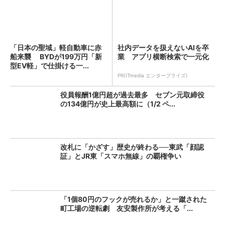
「日本の聖域」軽自動車に赤
社内データを扱えないAIを卒
船来襲 BYDが199万円「新
業 アプリ横断検索で一元化
型EV軽」で仕掛ける一...
PR(ITmedia エンタープライズ)
役員報酬1億円超が過去最多 セブン元取締役
の134億円が史上最高額に（1/2 ペ...
改札に「かざす」歴史が終わる──東武「顔認
証」とJR東「スマホ無線」の覇権争い
「1個80円のフックが売れるか」と一蹴された
町工場の逆転劇 友安製作所が考える「...