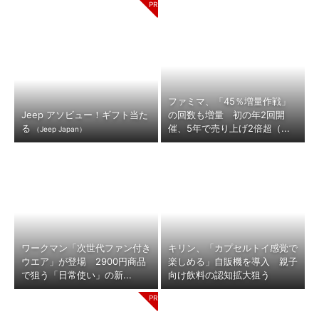
ファミマ、「45％増量作戦」
Jeep アソビュー！ギフト当た
の回数も増量 初の年2回開
る
催、5年で売り上げ2倍超（...
（Jeep Japan）
ワークマン「次世代ファン付き
キリン、「カプセルトイ感覚で
ウエア」が登場 2900円商品
楽しめる」自販機を導入 親子
で狙う「日常使い」の新...
向け飲料の認知拡大狙う