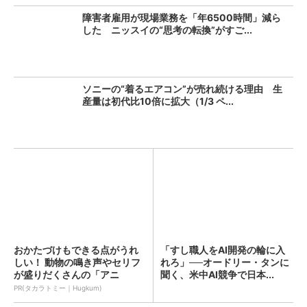
障害者雇用が現場業務を「年6500時間」減ら
した ニッスイの“思考の転換”がすご...
ソニーの“着るエアコン”が売れ続ける理由 生
産量は初代比10倍に拡大（1/3 ペ...
おかたづけもできる点がうれ
「すし職人をAI開発の輪に入
しい！ 動物の鳴き声やセリフ
れろ」──オードリー・タンに
が盛りだくさんの「アニ
聞く、米中AI競争で日本...
ア ...
PR(タカラトミー｜Hugkum)