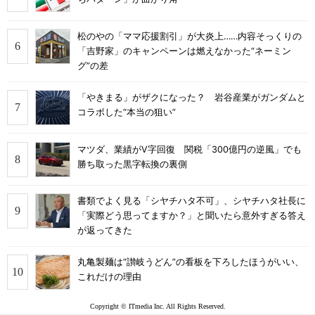
松のやの「ママ応援割引」が大炎上……内容そっくりの
「吉野家」のキャンペーンは燃えなかった“ネーミン
グ”の差
「やきまる」がザクになった？ 岩谷産業がガンダムと
コラボした“本当の狙い”
マツダ、業績がV字回復 関税「300億円の逆風」でも
勝ち取った黒字転換の裏側
書類でよく見る「シヤチハタ不可」、シヤチハタ社長に
「実際どう思ってますか？」と聞いたら意外すぎる答え
が返ってきた
丸亀製麺は“讃岐うどん”の看板を下ろしたほうがいい、
これだけの理由
Copyright © ITmedia Inc. All Rights Reserved.