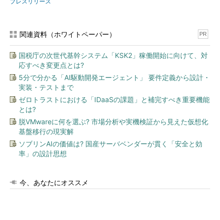
プレスリリース
関連資料（ホワイトペーパー）
PR
国税庁の次世代基幹システム「KSK2」稼働開始に向けて、対
応すべき変更点とは?
5分で分かる「AI駆動開発エージェント」 要件定義から設計・
実装・テストまで
ゼロトラストにおける「IDaaSの課題」と補完すべき重要機能
とは?
脱VMwareに何を選ぶ? 市場分析や実機検証から見えた仮想化
基盤移行の現実解
ソブリンAIの価値は? 国産サーバベンダーが貫く「安全と効
率」の設計思想
今、あなたにオススメ