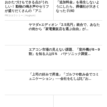
おかたづけもできる点がうれ
「追加料金」を発生しないよ
しい！ 動物の鳴き声やセリフ
うにしたら、葬儀社が大きく
が盛りだくさんの「アニ
なった (1/6)
ア ...
PR(タカラトミー｜Hugkum)
ヤマダ×エディオン「2.5兆円」統合で、あなた
の街から「家電量販店を選ぶ自由」が...
エアコン市場の見えない課題、「室外機が8～9
割」を知る人は5％ パナソニック調査...
「上司の好みで昇進」「ゴルフや飲み会でコミ
ュニケーション」──会社をむしばむ“お...