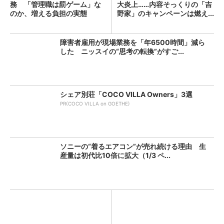
務 「管理職は罰ゲーム」な
大炎上……内容そっくりの「吉
のか、増える負担の実態
野家」のキャンペーンは燃え...
障害者雇用が現場業務を「年6500時間」減ら
した ニッスイの“思考の転換”がすご...
シェア別荘「COCO VILLA Owners」3選
PR(COCO VILLA on GOETHE)
ソニーの“着るエアコン”が売れ続ける理由 生
産量は初代比10倍に拡大（1/3 ペ...