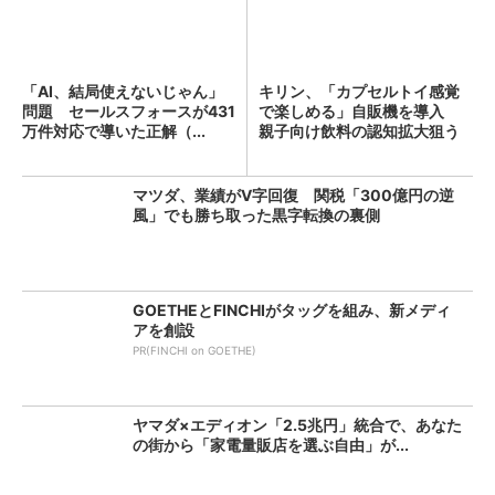
「AI、結局使えないじゃん」
キリン、「カプセルトイ感覚
問題 セールスフォースが431
で楽しめる」自販機を導入
万件対応で導いた正解（...
親子向け飲料の認知拡大狙う
マツダ、業績がV字回復 関税「300億円の逆
風」でも勝ち取った黒字転換の裏側
GOETHEとFINCHIがタッグを組み、新メディ
アを創設
PR(FINCHI on GOETHE)
ヤマダ×エディオン「2.5兆円」統合で、あなた
の街から「家電量販店を選ぶ自由」が...