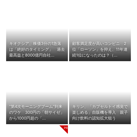
キオクシア、株価3分の1急落
顧客満足度が高いコンビニ 2
は「絶好のタイミング」 過去
位「ローソン」を抑え、11年連
最高益と8000億円自社...
続1位になったのは？（...
“第4次モーニングブーム”到来
キリン、「カプセルトイ感覚で
のワケ 300円の「朝サイゼ」
楽しめる」自販機を導入 親子
から1000円超の「...
向け飲料の認知拡大狙う