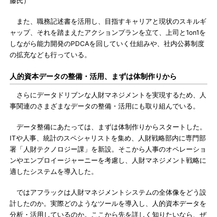
藤氏）
また、職務記述書を活用し、目指すキャリアと現状のスキルギ
ャップ、それを踏まえたアクションプランを立て、上司と1on1を
しながら能力開発のPDCAを回していく仕組みや、社内公募制度
の拡充なども行っている。
人的資本データの整備・活用、まずは体制作りから
さらにデータドリブンな人財マネジメントを実現するため、人
事関連のさまざまなデータの整備・活用にも取り組んでいる。
データ整備にあたっては、まずは体制作りからスタートした。
ITや人事、統計のスペシャリストを集め、人財戦略部内に専門部
署「人財テクノロジー課」を新設。そこから人事のオペレーショ
ンやエンプロイージャーニーを考慮し、人財マネジメント戦略に
適したシステムを導入した。
ではアフラックは人財マネジメントシステムの全体像をどう設
計したのか。実際どのようなツールを導入し、人的資本データを
分析・活用しているのか。ここから先を詳しく知りたいなら、ぜ