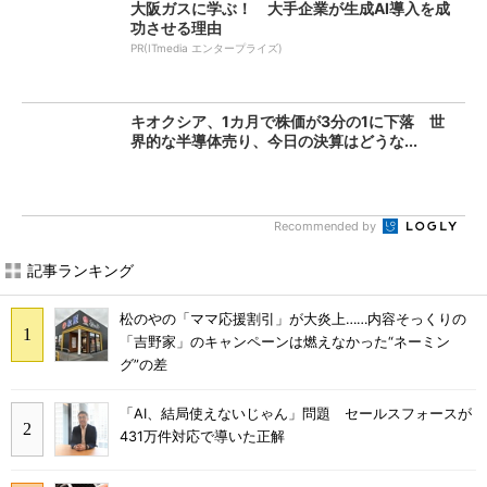
大阪ガスに学ぶ！ 大手企業が生成AI導入を成
功させる理由
PR(ITmedia エンタープライズ)
キオクシア、1カ月で株価が3分の1に下落 世
界的な半導体売り、今日の決算はどうな...
Recommended by
記事ランキング
松のやの「ママ応援割引」が大炎上……内容そっくりの
「吉野家」のキャンペーンは燃えなかった“ネーミン
グ”の差
「AI、結局使えないじゃん」問題 セールスフォースが
431万件対応で導いた正解