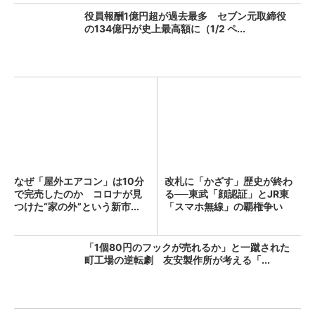
役員報酬1億円超が過去最多 セブン元取締役
の134億円が史上最高額に（1/2 ペ...
なぜ「屋外エアコン」は10分
改札に「かざす」歴史が終わ
で完売したのか コロナが見
る──東武「顔認証」とJR東
つけた“家の外”という新市...
「スマホ無線」の覇権争い
「1個80円のフックが売れるか」と一蹴された
町工場の逆転劇 友安製作所が考える「...