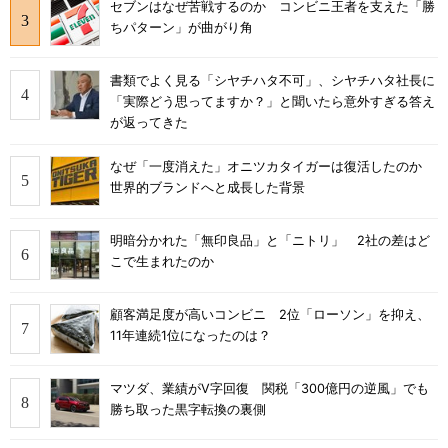
セブンはなぜ苦戦するのか コンビニ王者を支えた「勝
ちパターン」が曲がり角
書類でよく見る「シヤチハタ不可」、シヤチハタ社長に
「実際どう思ってますか？」と聞いたら意外すぎる答え
が返ってきた
なぜ「一度消えた」オニツカタイガーは復活したのか
世界的ブランドへと成長した背景
明暗分かれた「無印良品」と「ニトリ」 2社の差はど
こで生まれたのか
顧客満足度が高いコンビニ 2位「ローソン」を抑え、
11年連続1位になったのは？
マツダ、業績がV字回復 関税「300億円の逆風」でも
勝ち取った黒字転換の裏側