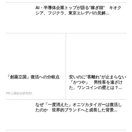
AI・半導体企業トップが語る“稼ぎ頭” キオク
シア、フジクラ、東京エレデバの見解...
「創薬立国」復活への分岐点
安いのに“客離れ”が止まらない
「かつや」 男性客を遠ざけ
た、ワンコインの壁とは？...
PR(三菱総合研究所)
なぜ「一度消えた」オニツカタイガーは復活し
たのか 世界的ブランドへと成長した背景...