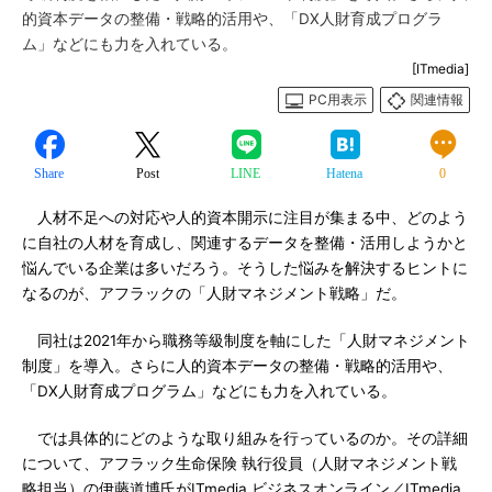
的資本データの整備・戦略的活用や、「DX人財育成プログラ
ム」などにも力を入れている。
[ITmedia]
PC用表示
関連情報
Share
Post
LINE
Hatena
0
人材不足への対応や人的資本開示に注目が集まる中、どのよう
に自社の人材を育成し、関連するデータを整備・活用しようかと
悩んでいる企業は多いだろう。そうした悩みを解決するヒントに
なるのが、アフラックの「人財マネジメント戦略」だ。
同社は2021年から職務等級制度を軸にした「人財マネジメント
制度」を導入。さらに人的資本データの整備・戦略的活用や、
「DX人財育成プログラム」などにも力を入れている。
では具体的にどのような取り組みを行っているのか。その詳細
について、アフラック生命保険 執行役員（人財マネジメント戦
略担当）の伊藤道博氏がITmedia ビジネスオンライン／ITmedia