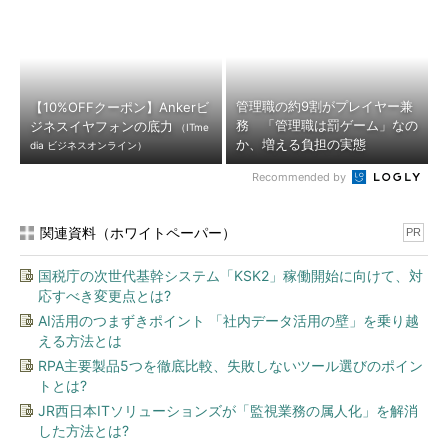
管理職の約9割がプレイヤー兼
【10%OFFクーポン】Ankerビ
務 「管理職は罰ゲーム」なの
ジネスイヤフォンの底力
（ITme
か、増える負担の実態
dia ビジネスオンライン）
Recommended by
関連資料（ホワイトペーパー）
PR
国税庁の次世代基幹システム「KSK2」稼働開始に向けて、対
応すべき変更点とは?
AI活用のつまずきポイント 「社内データ活用の壁」を乗り越
える方法とは
RPA主要製品5つを徹底比較、失敗しないツール選びのポイン
トとは?
JR西日本ITソリューションズが「監視業務の属人化」を解消
した方法とは?