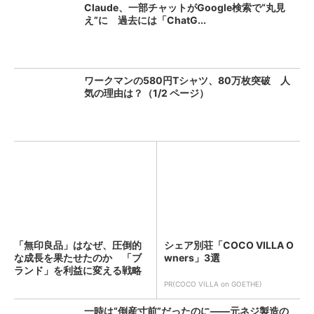
Claude、一部チャットがGoogle検索で“丸見
え”に 過去には「ChatG...
ワークマンの580円Tシャツ、80万枚突破 人
気の理由は？（1/2 ページ）
「無印良品」はなぜ、圧倒的
シェア別荘「COCO VILLA O
な成長を果たせたのか 「ブ
wners」3選
ランド」を利益に変える戦略
の...
PR(COCO VILLA on GOETHE)
一時は“倒産寸前”だったのに――元ネジ製造の