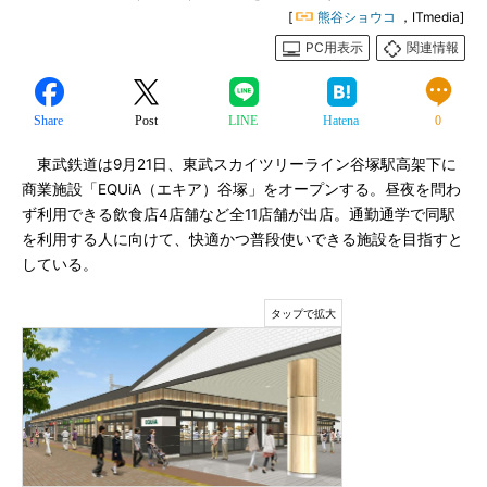
[
熊谷ショウコ
，ITmedia]
PC用表示
関連情報
Share
Post
LINE
Hatena
0
東武鉄道は9月21日、東武スカイツリーライン谷塚駅高架下に
商業施設「EQUiA（エキア）谷塚」をオープンする。昼夜を問わ
ず利用できる飲食店4店舗など全11店舗が出店。通勤通学で同駅
を利用する人に向けて、快適かつ普段使いできる施設を目指すと
している。