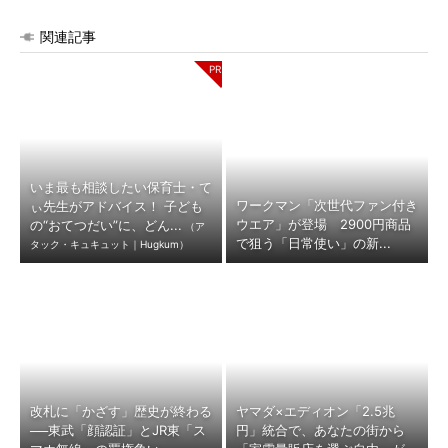
関連記事
いま最も相談したい保育士・て
ワークマン「次世代ファン付き
ぃ先生がアドバイス！ 子ども
ウエア」が登場 2900円商品
の“おてつだい”に、どん...
（ア
で狙う「日常使い」の新...
タック・キュキュット｜Hugkum）
改札に「かざす」歴史が終わる
ヤマダ×エディオン「2.5兆
──東武「顔認証」とJR東「ス
円」統合で、あなたの街から