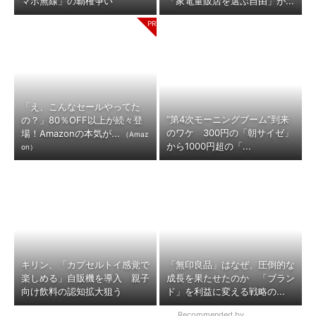
マホ無線」の覇権争い
「家電量販店を選ぶ自由」が...
「え、こんなセールやってた
“第4次モーニングブーム”到来
の？」80％OFF以上が続々登
のワケ 300円の「朝サイゼ」
場！Amazonの本気が...
（Amaz
から1000円超の「...
on）
キリン、「カプセルトイ感覚で
「無印良品」はなぜ、圧倒的な
楽しめる」自販機を導入 親子
成長を果たせたのか 「ブラン
向け飲料の認知拡大狙う
ド」を利益に変える戦略の...
Recommended by