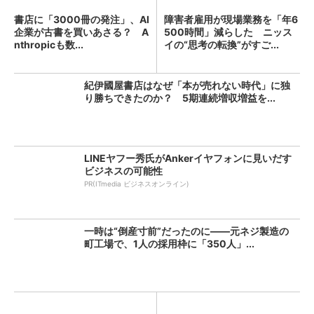
書店に「3000冊の発注」、AI
障害者雇用が現場業務を「年6
企業が古書を買いあさる？ A
500時間」減らした ニッス
nthropicも数...
イの“思考の転換”がすご...
紀伊國屋書店はなぜ「本が売れない時代」に独
り勝ちできたのか？ 5期連続増収増益を...
LINEヤフー秀氏がAnkerイヤフォンに見いだす
ビジネスの可能性
PR(ITmedia ビジネスオンライン)
一時は“倒産寸前”だったのに――元ネジ製造の
町工場で、1人の採用枠に「350人」...