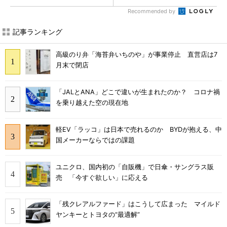
Recommended by
記事ランキング
高級のり弁「海苔弁いちのや」が事業停止 直営店は7
月末で閉店
「JALとANA」どこで違いが生まれたのか？ コロナ禍
を乗り越えた空の現在地
軽EV「ラッコ」は日本で売れるのか BYDが抱える、中
国メーカーならではの課題
ユニクロ、国内初の「自販機」で日傘・サングラス販
売 「今すぐ欲しい」に応える
「残クレアルファード」はこうして広まった マイルド
ヤンキーとトヨタの“最適解”