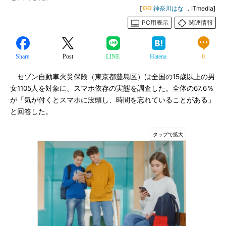
[
神奈川はな
，ITmedia]
PC用表示
関連情報
Share
Post
LINE
Hatena
0
セゾン自動車火災保険（東京都豊島区）は全国の15歳以上の男
女1105人を対象に、スマホ依存の実態を調査した。全体の67.6％
が「気が付くとスマホに没頭し、時間を忘れていることがある」
と回答した。