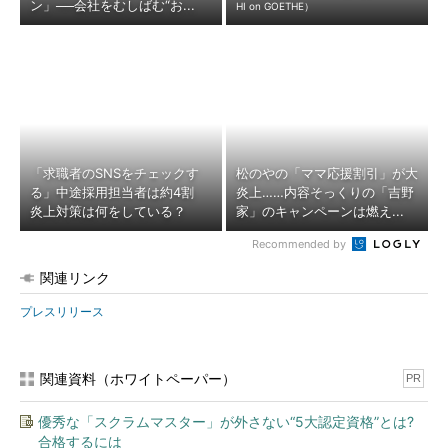
ン」──会社をむしばむ“お...
HI on GOETHE）
「求職者のSNSをチェックす
松のやの「ママ応援割引」が大
る」中途採用担当者は約4割
炎上……内容そっくりの「吉野
炎上対策は何をしている？
家」のキャンペーンは燃え...
Recommended by
関連リンク
プレスリリース
関連資料（ホワイトペーパー）
PR
優秀な「スクラムマスター」が外さない“5大認定資格”とは?
合格するには