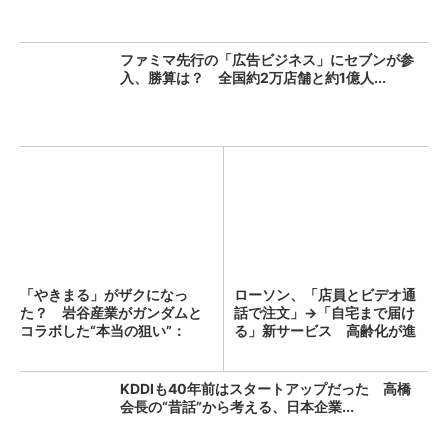
ファミマ先行の「広告ビジネス」にセブンが参
入、勝算は？ 全国約2万店舗と約1億人...
「やきまる」がザクになっ
ローソン、「店員とビデオ通
た？ 岩谷産業がガンダムと
話で注文」→「自宅まで届け
コラボした“本当の狙い”：
る」新サービス 高齢化が進
「次...
む...
KDDIも40年前はスタートアップだった 高橋
会長の“昔話”から考える、日本企業...