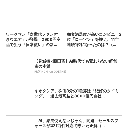
ワークマン「次世代ファン付
顧客満足度が高いコンビニ 2
きウエア」が登場 2900円商
位「ローソン」を抑え、11年
品で狙う「日常使い」の新...
連続1位になったのは？（...
【見城徹×藤田晋】AI時代でも変わらない経営
者の本質
PR(FINCHI on GOETHE)
キオクシア、株価3分の1急落は「絶好のタイミ
ング」 過去最高益と8000億円自社...
「AI、結局使えないじゃん」問題 セールスフ
ォースが431万件対応で導いた正解（...