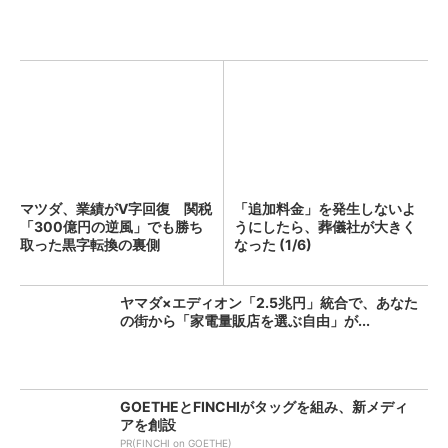
マツダ、業績がV字回復 関税
「追加料金」を発生しないよ
「300億円の逆風」でも勝ち
うにしたら、葬儀社が大きく
取った黒字転換の裏側
なった (1/6)
ヤマダ×エディオン「2.5兆円」統合で、あなた
の街から「家電量販店を選ぶ自由」が...
GOETHEとFINCHIがタッグを組み、新メディ
アを創設
PR(FINCHI on GOETHE)