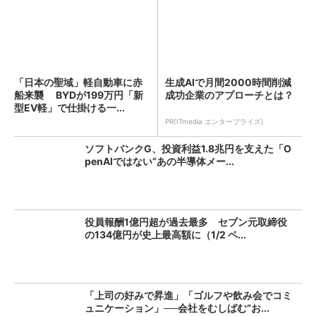
「日本の聖域」軽自動車に赤
生成AIで月間2000時間削減
船来襲 BYDが199万円「新
成功企業のアプローチとは？
型EV軽」で仕掛ける一...
PR(ITmedia エンタープライズ)
ソフトバンクG、投資利益1.8兆円を支えた「O
penAIではない“あの半導体メー...
役員報酬1億円超が過去最多 セブン元取締役
の134億円が史上最高額に（1/2 ペ...
「上司の好みで昇進」「ゴルフや飲み会でコミ
ュニケーション」──会社をむしばむ“お...