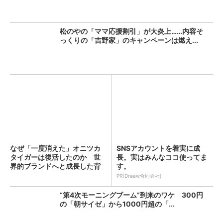
松のやの「ママ応援割引」が大炎上……内容そ
っくりの「吉野家」のキャンペーンは燃え...
なぜ「一度消えた」オニツカ
SNSアカウントを着実に成
タイガーは復活したのか 世
長。実はみんなココ使ってま
界的ブランドへと成長した背
す。
景...
PR(Dreaw合同会社)
“第4次モーニングブーム”到来のワケ 300円
の「朝サイゼ」から1000円超の「...