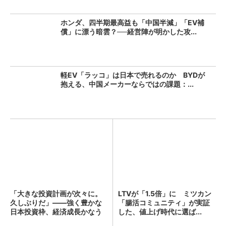
ホンダ、四半期最高益も「中国半減」「EV補
償」に漂う暗雲？──経営陣が明かした攻...
軽EV「ラッコ」は日本で売れるのか BYDが
抱える、中国メーカーならではの課題：...
「大きな投資計画が次々に。
LTVが「1.5倍」に ミツカン
久しぶりだ」――強く豊かな
「腸活コミュニティ」が実証
日本投資枠、経済成長かなう
した、値上げ時代に選ば...
か...