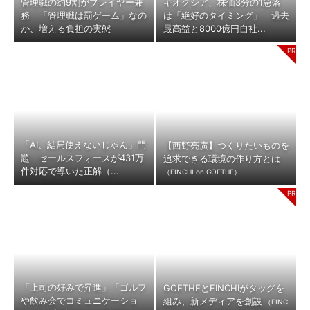
管理職の約9割がプレイヤー兼
キオクシア、株価3分の1急落
務 「管理職は罰ゲーム」なの
は「絶好のタイミング」 過去
か、増える負担の実態
最高益と8000億円自社...
「AI、結局使えないじゃん」問
【西野亮廣】つくりたいものを
題 セールスフォースが431万
追求できる環境の作り方とは
件対応で導いた正解（...
（FINCHI on GOETHE）
「上司の好みで昇進」「ゴルフ
GOETHEとFINCHIがタッグを
や飲み会でコミュニケーショ
組み、新メディアを創設
（FINC