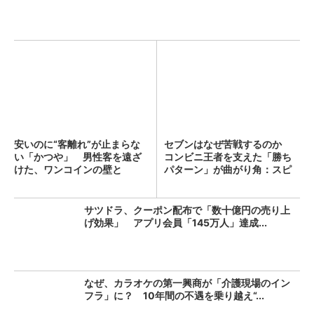
安いのに“客離れ”が止まらな
セブンはなぜ苦戦するのか
い「かつや」 男性客を遠ざ
コンビニ王者を支えた「勝ち
けた、ワンコインの壁と
パターン」が曲がり角：スピ
は？...
ン...
サツドラ、クーポン配布で「数十億円の売り上
げ効果」 アプリ会員「145万人」達成...
なぜ、カラオケの第一興商が「介護現場のイン
フラ」に？ 10年間の不遇を乗り越え“...