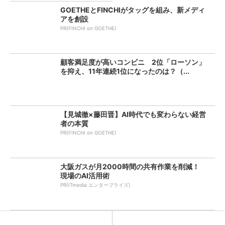
GOETHEとFINCHIがタッグを組み、新メディ
アを創設
PR(FINCHI on GOETHE)
顧客満足度が高いコンビニ 2位「ローソン」
を抑え、11年連続1位になったのは？（...
【見城徹×藤田晋】AI時代でも変わらない経営
者の本質
PR(FINCHI on GOETHE)
大阪ガスが月2000時間の共有作業を削減！
現場のAI活用術
PR(ITmedia エンタープライズ)