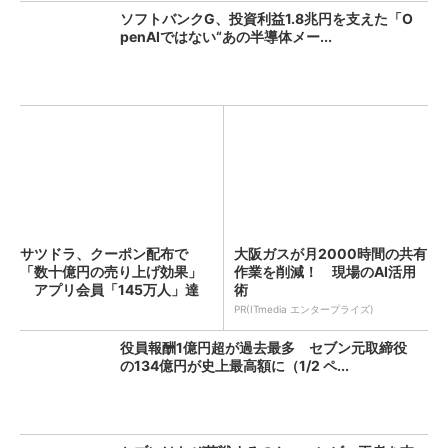
ソフトバンクG、投資利益1.8兆円を支えた「O
penAIではない“あの半導体メー...
サツドラ、クーポン配布で
大阪ガスが月2000時間の共有
「数十億円の売り上げ効果」
作業を削減！ 現場のAI活用
アプリ会員「145万人」達
術
成...
PR(ITmedia エンタープライズ)
役員報酬1億円超が過去最多 セブン元取締役
の134億円が史上最高額に（1/2 ペ...