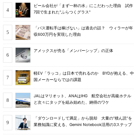
ビール会社が「まず一杯の水」にこだわった理由 試作
7回で生まれた"ふらつくグラス"
「バス運転手は稼げない」は過去の話？ ウィラーが年
収600万円を実現した理由
アメックスが売る「メンバーシップ」の正体
軽EV「ラッコ」は日本で売れるのか BYDが抱える、中
国メーカーならではの課題
JALはマリオット、ANAはIHG 航空会社が高級ホテル
と次々にタッグを組み始めた、納得のワケ
「ダウンロードして満足」から脱却 大量の“積ん読”を
業務知識に変える、Gemini Notebook活用の3ステップ