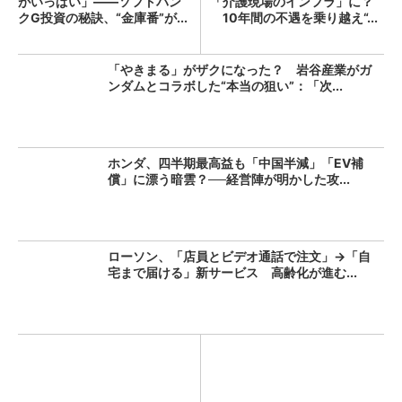
がいっぱい」――ソフトバン
「介護現場のインフラ」に？
クG投資の秘訣、“金庫番”が...
10年間の不遇を乗り越え“...
「やきまる」がザクになった？ 岩谷産業がガ
ンダムとコラボした“本当の狙い”：「次...
ホンダ、四半期最高益も「中国半減」「EV補
償」に漂う暗雲？──経営陣が明かした攻...
ローソン、「店員とビデオ通話で注文」→「自
宅まで届ける」新サービス 高齢化が進む...