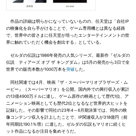
作品の詳細は明らかになっていないものの、任天堂は「自社IP
の映像化を自ら手がけることで、ゲーム専用機とは異なる経路
で、世界中の皆さまに任天堂が培ったエンターテインメントの世
界に触れていただく機会を創出する」としている。
ゼルダの伝説は1986年発売の人気シリーズ。最新作『ゼルダの
伝説 ティアーズ オブ ザ キングダム』は5月の発売から3日で全
世界での販売本数が1000万本を
突破
した。
同社関連では4月、映画『ザ・スーパーマリオブラザーズ・ム
ービー』（スーパーマリオ）を公開。国内外での興行収入が累計
の13億4900万ドルに達し、ゲーム原作の映画として歴代1位、ア
ニメーション映画としても歴代2位となるなど世界的大ヒットを
記録した。その影響で同社の23年4～6月期決算では、同作の映
像コンテンツ収入を計上したことで、IP関連収入が318億円（前
年同期比190.1％増）に達した。ゼルダの伝説もマリオに続くヒ
ット作品になるか注目を集めそうだ。