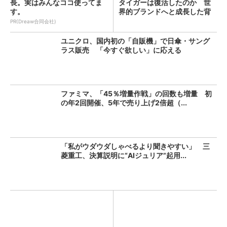
長。実はみんなココ使ってま
タイガーは復活したのか 世
す。
界的ブランドへと成長した背
景...
PR(Dreaw合同会社)
ユニクロ、国内初の「自販機」で日傘・サング
ラス販売 「今すぐ欲しい」に応える
ファミマ、「45％増量作戦」の回数も増量 初
の年2回開催、5年で売り上げ2倍超（...
「私がウダウダしゃべるより聞きやすい」 三
菱重工、決算説明に“AIジュリア”起用...