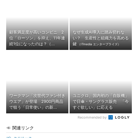
顧客満足度が高いコンビニ 2
なぜ生成AI導入に踏み切れな
位「ローソン」を抑え、11年連
い？ 生産性と組織力を高める
続1位になったのは？（...
鍵
（ITmedia エンタープライズ）
ワークマン「次世代ファン付き
ユニクロ、国内初の「自販機」
ウエア」が登場 2900円商品
で日傘・サングラス販売 「今
で狙う「日常使い」の新...
すぐ欲しい」に応える
Recommended by
関連リンク