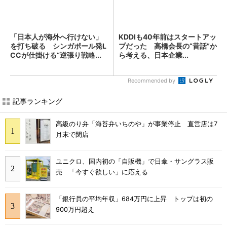
「日本人が海外へ行けない」
KDDIも40年前はスタートアッ
を打ち破る シンガポール発L
プだった 高橋会長の“昔話”か
CCが仕掛ける“逆張り戦略...
ら考える、日本企業...
Recommended by
記事ランキング
高級のり弁「海苔弁いちのや」が事業停止 直営店は7
月末で閉店
ユニクロ、国内初の「自販機」で日傘・サングラス販
売 「今すぐ欲しい」に応える
「銀行員の平均年収」684万円に上昇 トップは初の
900万円超え