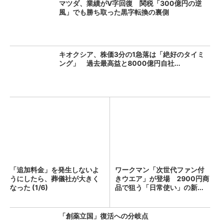
マツダ、業績がV字回復 関税「300億円の逆
風」でも勝ち取った黒字転換の裏側
キオクシア、株価3分の1急落は「絶好のタイミ
ング」 過去最高益と8000億円自社...
「追加料金」を発生しないよ
ワークマン「次世代ファン付
うにしたら、葬儀社が大きく
きウエア」が登場 2900円商
なった (1/6)
品で狙う「日常使い」の新...
「創薬立国」復活への分岐点