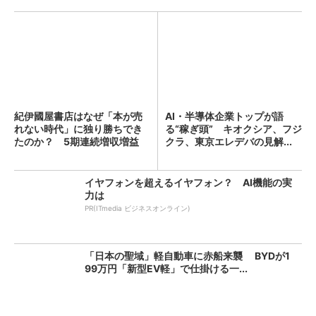
紀伊國屋書店はなぜ「本が売
AI・半導体企業トップが語
れない時代」に独り勝ちでき
る“稼ぎ頭” キオクシア、フジ
たのか？ 5期連続増収増益
クラ、東京エレデバの見解...
を...
イヤフォンを超えるイヤフォン？ AI機能の実
力は
PR(ITmedia ビジネスオンライン)
「日本の聖域」軽自動車に赤船来襲 BYDが1
99万円「新型EV軽」で仕掛ける一...