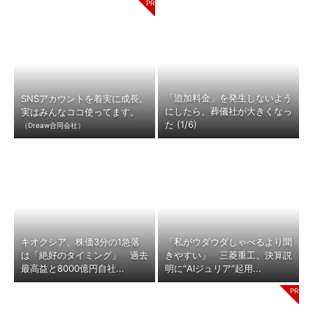
「追加料金」を発生しないよう
SNSアカウントを着実に成長。
にしたら、葬儀社が大きくなっ
実はみんなココ使ってます。
た (1/6)
（Dreaw合同会社）
キオクシア、株価3分の1急落
「私がウダウダしゃべるより聞
は「絶好のタイミング」 過去
きやすい」 三菱重工、決算説
最高益と8000億円自社...
明に“AIジュリア”起用...