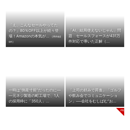
「え、こんなセールやってた
「AI、結局使えないじゃん」問
の？」80％OFF以上が続々登
題 セールスフォースが431万
場！Amazonの本気が...
（Amaz
件対応で導いた正解（...
on）
一時は“倒産寸前”だったのに―
「上司の好みで昇進」「ゴルフ
―元ネジ製造の町工場で、1人
や飲み会でコミュニケーショ
の採用枠に「350人」...
ン」──会社をむしばむ“お...