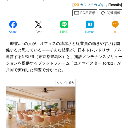
[
カワブチカズキ
，ITmedia]
PC用表示
関連情報
Share
Post
LINE
Hatena
0
9割以上の人が、オフィスの清潔さと従業員の働きやすさは関
係すると思っている――そんな結果が、日本トレンドリサーチを
運営するNEXER（東京都豊島区）と、施設メンテナンスソリュー
ションを提供するプラットフォーム「ユアマイスター forbiz」が
共同で実施した調査で分かった。