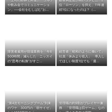
「上司の好みで昇進」「ゴルフ
顧客満足度が高いコンビニ 2
や飲み会でコミュニケーショ
位「ローソン」を抑え、11年連
ン」──会社をむしばむ“お...
続1位になったのは？（...
障害者雇用が現場業務を「年6
経営者「昭和のように働いて」
500時間」減らした ニッスイ
社員「休みより収入」 導入し
の“思考の転換”がすご...
てほしい制度1位でも「週...
“第4次モーニングブーム”到来
管理職の約9割がプレイヤー兼
のワケ 300円の「朝サイゼ」
務 「管理職は罰ゲーム」なの