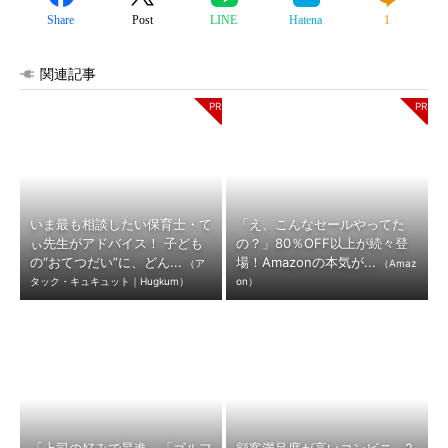
Share
Post
LINE
Hatena
1
関連記事
いま最も相談したい保育士・て
「え、こんなセールやってた
ぃ先生がアドバイス！ 子ども
の？」80％OFF以上が続々登
の“おてつだい”に、どん...
場！Amazonの本気が...
（ア
（Amaz
タック・キュキュット｜Hugkum）
on）