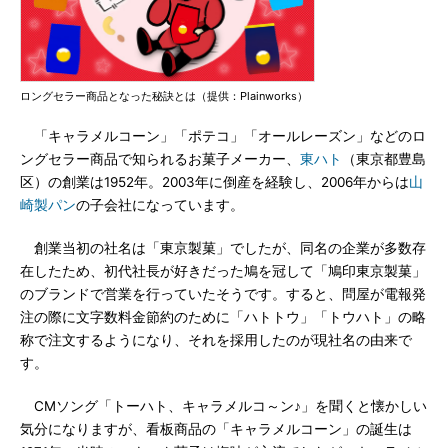
ロングセラー商品となった秘訣とは（提供：Plainworks）
「キャラメルコーン」「ポテコ」「オールレーズン」などのロ
ングセラー商品で知られるお菓子メーカー、
東ハト
（東京都豊島
区）の創業は1952年。2003年に倒産を経験し、2006年からは
山
崎製パン
の子会社になっています。
創業当初の社名は「東京製菓」でしたが、同名の企業が多数存
在したため、初代社長が好きだった鳩を冠して「鳩印東京製菓」
のブランドで営業を行っていたそうです。すると、問屋が電報発
注の際に文字数料金節約のために「ハトトウ」「トウハト」の略
称で注文するようになり、それを採用したのが現社名の由来で
す。
CMソング「トーハト、キャラメルコ～ン♪」を聞くと懐かしい
気分になりますが、看板商品の「キャラメルコーン」の誕生は