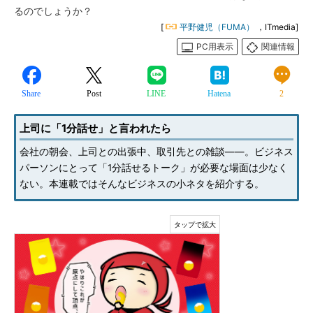
るのでしょうか？
[
平野健児（FUMA）
，ITmedia]
PC用表示
関連情報
Share
Post
LINE
Hatena
2
上司に「1分話せ」と言われたら
会社の朝会、上司との出張中、取引先との雑談――。ビジネス
パーソンにとって「1分話せるトーク」が必要な場面は少なく
ない。本連載ではそんなビジネスの小ネタを紹介する。