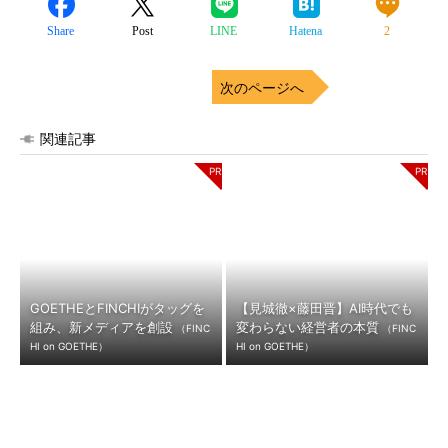
Share
Post
LINE
Hatena
2
次のページへ
関連記事
GOETHEとFINCHIがタッグを
【見城徹×藤田晋】AI時代でも
組み、新メディアを創設
変わらない経営者の本質
（FINC
（FINC
HI on GOETHE）
HI on GOETHE）