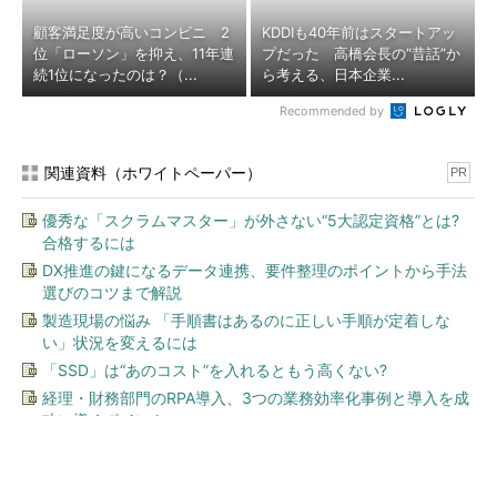
顧客満足度が高いコンビニ 2
KDDIも40年前はスタートアッ
位「ローソン」を抑え、11年連
プだった 高橋会長の“昔話”か
続1位になったのは？（...
ら考える、日本企業...
Recommended by
関連資料（ホワイトペーパー）
PR
優秀な「スクラムマスター」が外さない“5大認定資格”とは?
合格するには
DX推進の鍵になるデータ連携、要件整理のポイントから手法
選びのコツまで解説
製造現場の悩み 「手順書はあるのに正しい手順が定着しな
い」状況を変えるには
「SSD」は“あのコスト”を入れるともう高くない?
経理・財務部門のRPA導入、3つの業務効率化事例と導入を成
功に導くポイント
今、あなたにオススメ