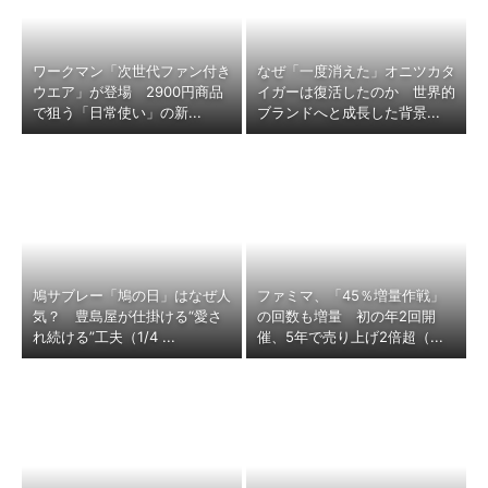
ワークマン「次世代ファン付き
なぜ「一度消えた」オニツカタ
ウエア」が登場 2900円商品
イガーは復活したのか 世界的
で狙う「日常使い」の新...
ブランドへと成長した背景...
鳩サブレー「鳩の日」はなぜ人
ファミマ、「45％増量作戦」
気？ 豊島屋が仕掛ける“愛さ
の回数も増量 初の年2回開
れ続ける”工夫（1/4 ...
催、5年で売り上げ2倍超（...