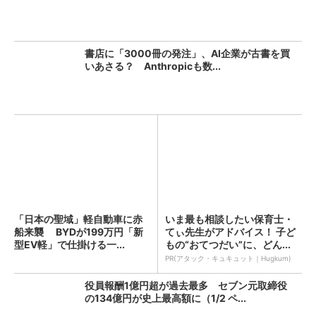
書店に「3000冊の発注」、AI企業が古書を買
いあさる？ Anthropicも数...
「日本の聖域」軽自動車に赤
いま最も相談したい保育士・
船来襲 BYDが199万円「新
てぃ先生がアドバイス！ 子ど
型EV軽」で仕掛ける一...
もの“おてつだい”に、どん...
PR(アタック・キュキュット｜Hugkum)
役員報酬1億円超が過去最多 セブン元取締役
の134億円が史上最高額に（1/2 ペ...