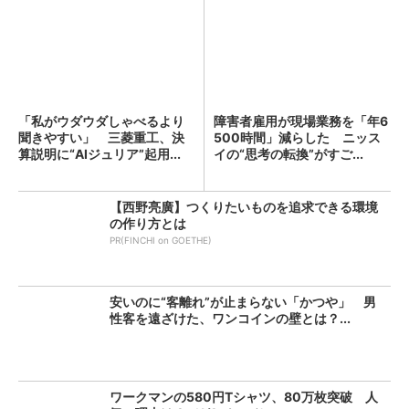
「私がウダウダしゃべるより
障害者雇用が現場業務を「年6
聞きやすい」 三菱重工、決
500時間」減らした ニッス
算説明に“AIジュリア”起用...
イの“思考の転換”がすご...
【西野亮廣】つくりたいものを追求できる環境
の作り方とは
PR(FINCHI on GOETHE)
安いのに“客離れ”が止まらない「かつや」 男
性客を遠ざけた、ワンコインの壁とは？...
ワークマンの580円Tシャツ、80万枚突破 人