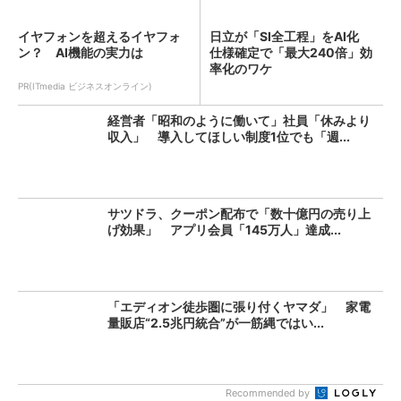
イヤフォンを超えるイヤフォ
日立が「SI全工程」をAI化
ン？ AI機能の実力は
仕様確定で「最大240倍」効
率化のワケ
PR(ITmedia ビジネスオンライン)
経営者「昭和のように働いて」社員「休みより
収入」 導入してほしい制度1位でも「週...
サツドラ、クーポン配布で「数十億円の売り上
げ効果」 アプリ会員「145万人」達成...
「エディオン徒歩圏に張り付くヤマダ」 家電
量販店“2.5兆円統合”が一筋縄ではい...
Recommended by