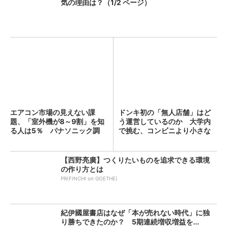
気の理由は？（1/2 ページ）
エアコン市場の見えない課
ドンキ初の「無人店舗」はど
題、「室外機が8～9割」を知
う運営しているのか 大学内
る人は5％ パナソニック調
で挑む、コンビニより小さな
査...
新...
【西野亮廣】つくりたいものを追求できる環境
の作り方とは
PR(FINCHI on GOETHE)
紀伊國屋書店はなぜ「本が売れない時代」に独
り勝ちできたのか？ 5期連続増収増益を...