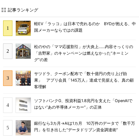
記事ランキング
軽EV「ラッコ」は日本で売れるのか BYDが抱える、中
国メーカーならではの課題
松のやの「ママ応援割引」が大炎上……内容そっくりの
「吉野家」のキャンペーンは燃えなかった“ネーミン
グ”の差
サツドラ、クーポン配布で「数十億円の売り上げ効
果」 アプリ会員「145万人」達成で見据える、真の顧
客理解
ソフトバンクG、投資利益1.8兆円を支えた「OpenAIで
はない“あの半導体メーカー”」の正体
銀行なら3カ月→AIは1カ月 10万件のデータで「数千万
円」を引き出した“データドリブン資金調達術”