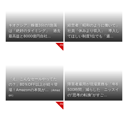
キオクシア、株価3分の1急落
経営者「昭和のように働いて」
は「絶好のタイミング」 過去
社員「休みより収入」 導入し
最高益と8000億円自社...
てほしい制度1位でも「週...
「え、こんなセールやってた
障害者雇用が現場業務を「年6
の？」80％OFF以上が続々登
500時間」減らした ニッスイ
場！Amazonの本気が...
（Amaz
の“思考の転換”がすご...
on）