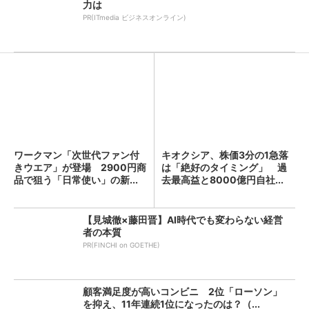
力は
PR(ITmedia ビジネスオンライン)
ワークマン「次世代ファン付
キオクシア、株価3分の1急落
きウエア」が登場 2900円商
は「絶好のタイミング」 過
品で狙う「日常使い」の新...
去最高益と8000億円自社...
【見城徹×藤田晋】AI時代でも変わらない経営
者の本質
PR(FINCHI on GOETHE)
顧客満足度が高いコンビニ 2位「ローソン」
を抑え、11年連続1位になったのは？（...