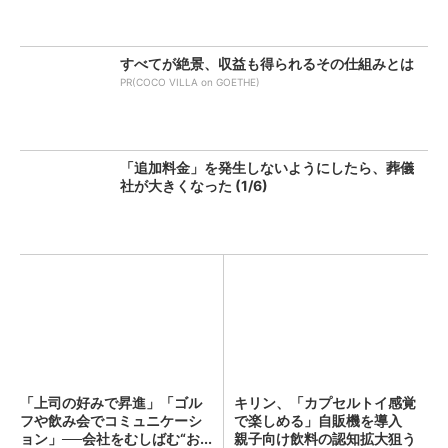
すべてが絶景、収益も得られるその仕組みとは
PR(COCO VILLA on GOETHE)
「追加料金」を発生しないようにしたら、葬儀
社が大きくなった (1/6)
「上司の好みで昇進」「ゴル
キリン、「カプセルトイ感覚
フや飲み会でコミュニケーシ
で楽しめる」自販機を導入
ョン」──会社をむしばむ“お...
親子向け飲料の認知拡大狙う