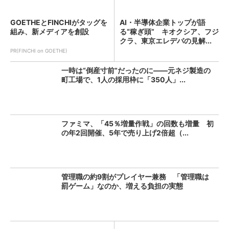
GOETHEとFINCHIがタッグを
AI・半導体企業トップが語
組み、新メディアを創設
る“稼ぎ頭” キオクシア、フジ
クラ、東京エレデバの見解...
PR(FINCHI on GOETHE)
一時は“倒産寸前”だったのに――元ネジ製造の
町工場で、1人の採用枠に「350人」...
ファミマ、「45％増量作戦」の回数も増量 初
の年2回開催、5年で売り上げ2倍超（...
管理職の約9割がプレイヤー兼務 「管理職は
罰ゲーム」なのか、増える負担の実態