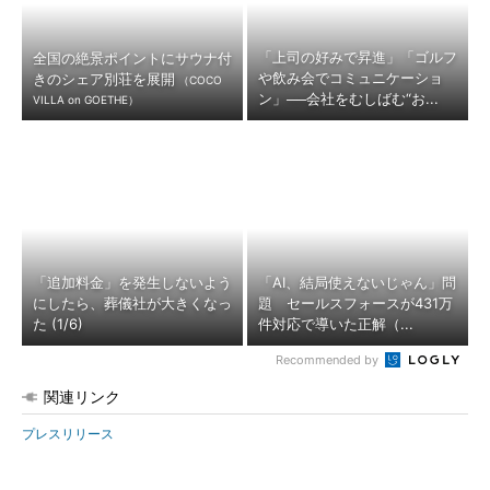
「上司の好みで昇進」「ゴルフ
全国の絶景ポイントにサウナ付
や飲み会でコミュニケーショ
きのシェア別荘を展開
（COCO
ン」──会社をむしばむ“お...
VILLA on GOETHE）
「追加料金」を発生しないよう
「AI、結局使えないじゃん」問
にしたら、葬儀社が大きくなっ
題 セールスフォースが431万
た (1/6)
件対応で導いた正解（...
Recommended by
関連リンク
プレスリリース