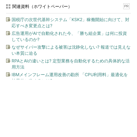
関連資料（ホワイトペーパー）
PR
国税庁の次世代基幹システム「KSK2」稼働開始に向けて、対
応すべき変更点とは?
広告運用がAIで自動化された今、「勝ち組企業」は何に投資
しているのか?
なぜサイバー攻撃による被害は沈静化しない? 報道では見えな
い本質に迫る
RPAとAIの違いとは? 定型業務を自動化するための具体的な活
用方法
IBMメインフレーム運用改善の勘所 「CPU利用料」最適化を
効果的に進めるには?
今、あなたにオススメ