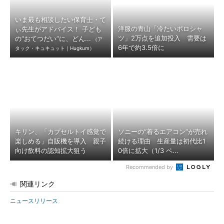
いま最も相談したい保育士・て
洋服の青山「冷たいポロシャ
ぃ先生がアドバイス！ 子ども
ツ」2万点を追加投入 需要は
の“おてつだい”に、どん...
（ア
6年で約3.5倍に
タック・キュキュット｜Hugkum）
キリン、「カプセルトイ感覚で
ソニーの“着るエアコン”が売れ
楽しめる」自販機を導入 親子
続ける理由 生産量は初代比1
向け飲料の認知拡大狙う
0倍に拡大（1/3 ペ...
Recommended by
関連リンク
ニュースリリース