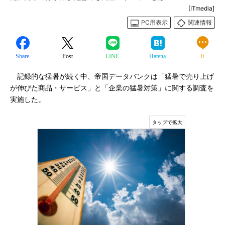
[ITmedia]
PC用表示
関連情報
Share
Post
LINE
Hatena
0
記録的な猛暑が続く中、帝国データバンクは「猛暑で売り上げ
が伸びた商品・サービス」と「企業の猛暑対策」に関する調査を
実施した。