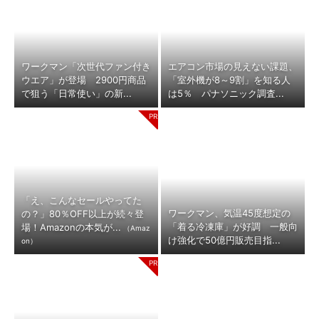
ワークマン「次世代ファン付き
エアコン市場の見えない課題、
ウエア」が登場 2900円商品
「室外機が8～9割」を知る人
で狙う「日常使い」の新...
は5％ パナソニック調査...
「え、こんなセールやってた
ワークマン、気温45度想定の
の？」80％OFF以上が続々登
「着る冷凍庫」が好調 一般向
場！Amazonの本気が...
（Amaz
け強化で50億円販売目指...
on）