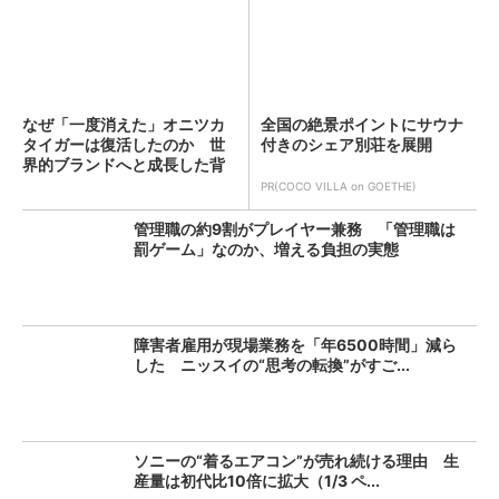
なぜ「一度消えた」オニツカ
全国の絶景ポイントにサウナ
タイガーは復活したのか 世
付きのシェア別荘を展開
界的ブランドへと成長した背
景...
PR(COCO VILLA on GOETHE)
管理職の約9割がプレイヤー兼務 「管理職は
罰ゲーム」なのか、増える負担の実態
障害者雇用が現場業務を「年6500時間」減ら
した ニッスイの“思考の転換”がすご...
ソニーの“着るエアコン”が売れ続ける理由 生
産量は初代比10倍に拡大（1/3 ペ...