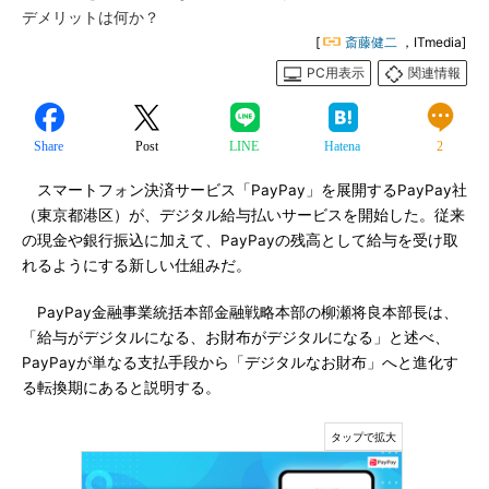
デメリットは何か？
[
斎藤健二
，ITmedia]
PC用表示
関連情報
Share
Post
LINE
Hatena
2
スマートフォン決済サービス「PayPay」を展開するPayPay社
（東京都港区）が、デジタル給与払いサービスを開始した。従来
の現金や銀行振込に加えて、PayPayの残高として給与を受け取
れるようにする新しい仕組みだ。
PayPay金融事業統括本部金融戦略本部の柳瀬将良本部長は、
「給与がデジタルになる、お財布がデジタルになる」と述べ、
PayPayが単なる支払手段から「デジタルなお財布」へと進化す
る転換期にあると説明する。