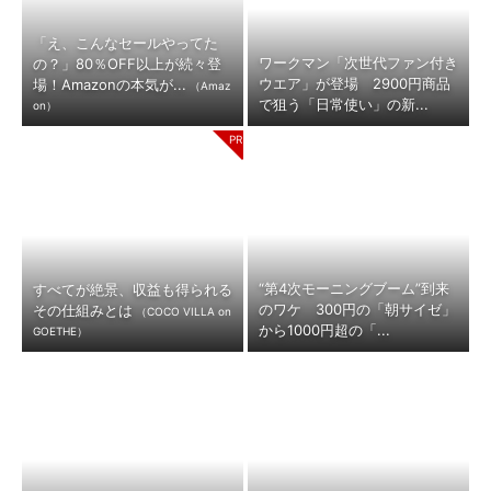
「え、こんなセールやってた
ワークマン「次世代ファン付き
の？」80％OFF以上が続々登
ウエア」が登場 2900円商品
場！Amazonの本気が...
（Amaz
で狙う「日常使い」の新...
on）
“第4次モーニングブーム”到来
すべてが絶景、収益も得られる
のワケ 300円の「朝サイゼ」
その仕組みとは
（COCO VILLA on
から1000円超の「...
GOETHE）