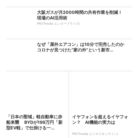
大阪ガスが月2000時間の共有作業を削減！
現場のAI活用術
PR(ITmedia エンタープライズ)
なぜ「屋外エアコン」は10分で完売したのか
コロナが見つけた“家の外”という新市...
「日本の聖域」軽自動車に赤
イヤフォンを超えるイヤフォ
船来襲 BYDが199万円「新
ン？ AI機能の実力は
型EV軽」で仕掛ける一...
PR(ITmedia ビジネスオンライン)