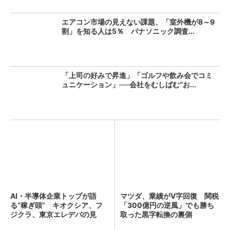
エアコン市場の見えない課題、「室外機が8～9
割」を知る人は5％ パナソニック調査...
「上司の好みで昇進」「ゴルフや飲み会でコミ
ュニケーション」──会社をむしばむ“お...
AI・半導体企業トップが語
マツダ、業績がV字回復 関税
る“稼ぎ頭” キオクシア、フ
「300億円の逆風」でも勝ち
ジクラ、東京エレデバの見
取った黒字転換の裏側
解...