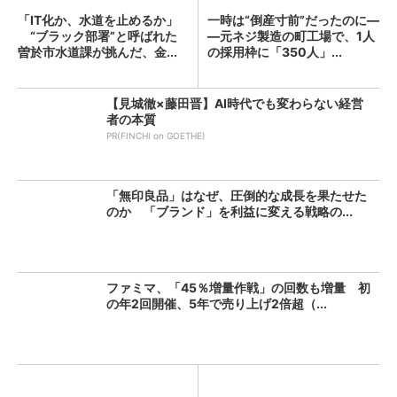
「IT化か、水道を止めるか」
一時は“倒産寸前”だったのに―
“ブラック部署”と呼ばれた
―元ネジ製造の町工場で、1人
曽於市水道課が挑んだ、金...
の採用枠に「350人」...
【見城徹×藤田晋】AI時代でも変わらない経営
者の本質
PR(FINCHI on GOETHE)
「無印良品」はなぜ、圧倒的な成長を果たせた
のか 「ブランド」を利益に変える戦略の...
ファミマ、「45％増量作戦」の回数も増量 初
の年2回開催、5年で売り上げ2倍超（...