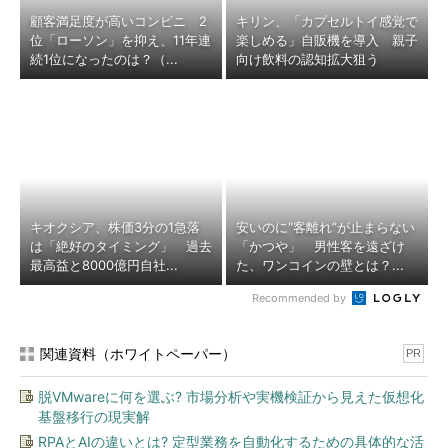
顧客満足度が高いコンビニ 2
キリン、「カプセルトイ感覚で
位「ローソン」を抑え、11年連
楽しめる」自販機を導入 親子
続1位になったのは？（...
向け飲料の認知拡大狙う
キオクシア、株価3分の1急落
安いのに“客離れ”が止まらない
は「絶好のタイミング」 過去
「かつや」 男性客を遠ざけ
最高益と8000億円自社...
た、ワンコインの壁とは？...
Recommended by
関連資料（ホワイトペーパー）
PR
脱VMwareに何を選ぶ? 市場分析や実機検証から見えた仮想化
基盤移行の現実解
RPAとAIの違いとは? 定型業務を自動化するための具体的な活