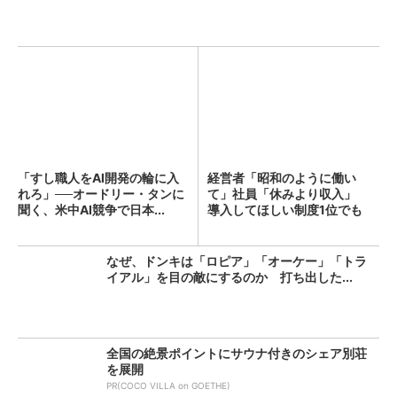
「すし職人をAI開発の輪に入
経営者「昭和のように働い
れろ」──オードリー・タンに
て」社員「休みより収入」
聞く、米中AI競争で日本...
導入してほしい制度1位でも
「週...
なぜ、ドンキは「ロピア」「オーケー」「トラ
イアル」を目の敵にするのか 打ち出した...
全国の絶景ポイントにサウナ付きのシェア別荘
を展開
PR(COCO VILLA on GOETHE)