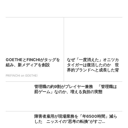
GOETHEとFINCHIがタッグを
なぜ「一度消えた」オニツカ
組み、新メディアを創設
タイガーは復活したのか 世
界的ブランドへと成長した背
景...
PR(FINCHI on GOETHE)
管理職の約9割がプレイヤー兼務 「管理職は
罰ゲーム」なのか、増える負担の実態
障害者雇用が現場業務を「年6500時間」減ら
した ニッスイの“思考の転換”がすご...