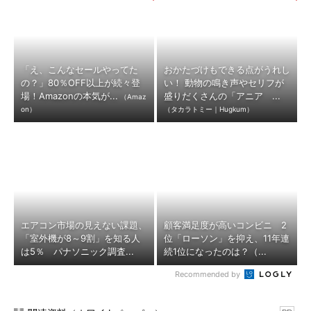
「え、こんなセールやってた
おかたづけもできる点がうれし
の？」80％OFF以上が続々登
い！ 動物の鳴き声やセリフが
場！Amazonの本気が...
盛りだくさんの「アニア ...
（Amaz
on）
（タカラトミー｜Hugkum）
エアコン市場の見えない課題、
顧客満足度が高いコンビニ 2
「室外機が8～9割」を知る人
位「ローソン」を抑え、11年連
は5％ パナソニック調査...
続1位になったのは？（...
Recommended by