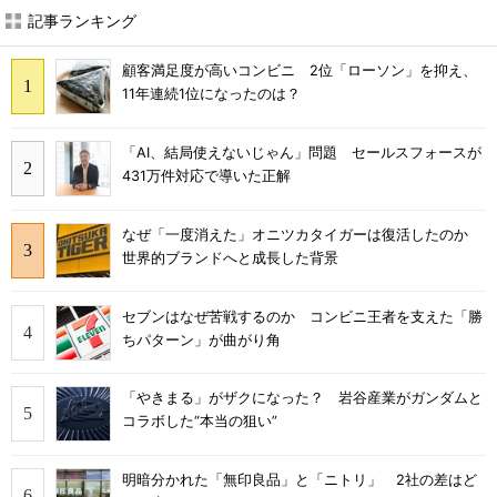
記事ランキング
顧客満足度が高いコンビニ 2位「ローソン」を抑え、
11年連続1位になったのは？
「AI、結局使えないじゃん」問題 セールスフォースが
431万件対応で導いた正解
なぜ「一度消えた」オニツカタイガーは復活したのか
世界的ブランドへと成長した背景
セブンはなぜ苦戦するのか コンビニ王者を支えた「勝
ちパターン」が曲がり角
「やきまる」がザクになった？ 岩谷産業がガンダムと
コラボした“本当の狙い”
明暗分かれた「無印良品」と「ニトリ」 2社の差はど