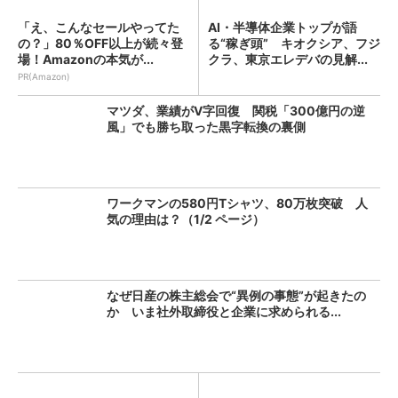
「え、こんなセールやってた
AI・半導体企業トップが語
の？」80％OFF以上が続々登
る“稼ぎ頭” キオクシア、フジ
場！Amazonの本気が...
クラ、東京エレデバの見解...
PR(Amazon)
マツダ、業績がV字回復 関税「300億円の逆
風」でも勝ち取った黒字転換の裏側
ワークマンの580円Tシャツ、80万枚突破 人
気の理由は？（1/2 ページ）
なぜ日産の株主総会で“異例の事態”が起きたの
か いま社外取締役と企業に求められる...