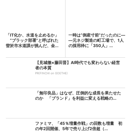
「IT化か、水道を止めるか」
一時は“倒産寸前”だったのに―
“ブラック部署”と呼ばれた
―元ネジ製造の町工場で、1人
曽於市水道課が挑んだ、金...
の採用枠に「350人」...
【見城徹×藤田晋】AI時代でも変わらない経営
者の本質
PR(FINCHI on GOETHE)
「無印良品」はなぜ、圧倒的な成長を果たせた
のか 「ブランド」を利益に変える戦略の...
ファミマ、「45％増量作戦」の回数も増量 初
の年2回開催、5年で売り上げ2倍超（...