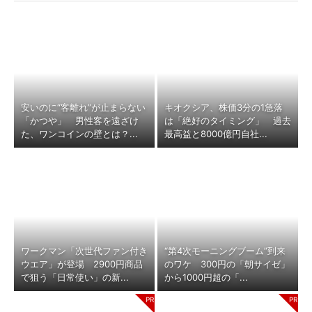
安いのに“客離れ”が止まらない
キオクシア、株価3分の1急落
「かつや」 男性客を遠ざけ
は「絶好のタイミング」 過去
た、ワンコインの壁とは？...
最高益と8000億円自社...
ワークマン「次世代ファン付き
“第4次モーニングブーム”到来
ウエア」が登場 2900円商品
のワケ 300円の「朝サイゼ」
で狙う「日常使い」の新...
から1000円超の「...