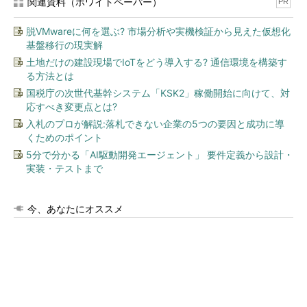
関連資料（ホワイトペーパー）
PR
脱VMwareに何を選ぶ? 市場分析や実機検証から見えた仮想化
基盤移行の現実解
土地だけの建設現場でIoTをどう導入する? 通信環境を構築す
る方法とは
国税庁の次世代基幹システム「KSK2」稼働開始に向けて、対
応すべき変更点とは?
入札のプロが解説:落札できない企業の5つの要因と成功に導
くためのポイント
5分で分かる「AI駆動開発エージェント」 要件定義から設計・
実装・テストまで
今、あなたにオススメ