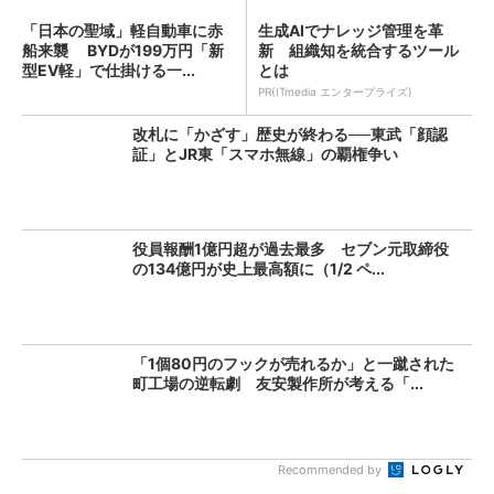
「日本の聖域」軽自動車に赤
生成AIでナレッジ管理を革
船来襲 BYDが199万円「新
新 組織知を統合するツール
型EV軽」で仕掛ける一...
とは
PR(ITmedia エンタープライズ)
改札に「かざす」歴史が終わる──東武「顔認
証」とJR東「スマホ無線」の覇権争い
役員報酬1億円超が過去最多 セブン元取締役
の134億円が史上最高額に（1/2 ペ...
「1個80円のフックが売れるか」と一蹴された
町工場の逆転劇 友安製作所が考える「...
Recommended by