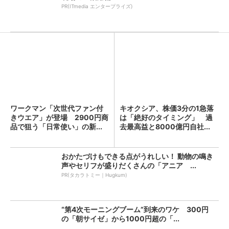
PR(ITmedia エンタープライズ)
ワークマン「次世代ファン付
キオクシア、株価3分の1急落
きウエア」が登場 2900円商
は「絶好のタイミング」 過
品で狙う「日常使い」の新...
去最高益と8000億円自社...
おかたづけもできる点がうれしい！ 動物の鳴き
声やセリフが盛りだくさんの「アニア ...
PR(タカラトミー｜Hugkum)
“第4次モーニングブーム”到来のワケ 300円
の「朝サイゼ」から1000円超の「...