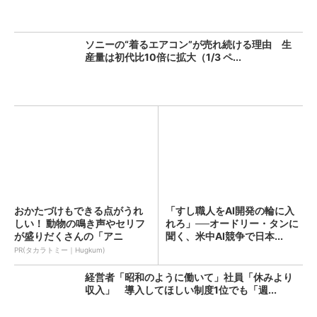
ソニーの“着るエアコン”が売れ続ける理由 生
産量は初代比10倍に拡大（1/3 ペ...
おかたづけもできる点がうれ
「すし職人をAI開発の輪に入
しい！ 動物の鳴き声やセリフ
れろ」──オードリー・タンに
が盛りだくさんの「アニ
聞く、米中AI競争で日本...
ア ...
PR(タカラトミー｜Hugkum)
経営者「昭和のように働いて」社員「休みより
収入」 導入してほしい制度1位でも「週...