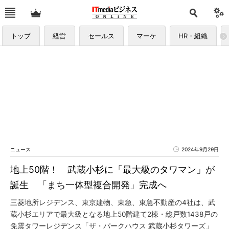
トップ
経営
セールス
マーケ
HR・組織
ニュース
2024年9月29日
地上50階！ 武蔵小杉に「最大級のタワマン」が
誕生 「まち一体型複合開発」完成へ
三菱地所レジデンス、東京建物、東急、東急不動産の4社は、武
蔵小杉エリアで最大級となる地上50階建て2棟・総戸数1438戸の
免震タワーレジデンス「ザ・パークハウス 武蔵小杉タワーズ」