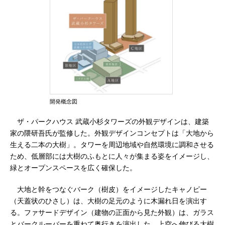
開発概念図
ザ・パークハウス 武蔵小杉タワーズの外観デザインは、建築
家の隈研吾氏が監修した。外観デザインコンセプトは「大地から
生える二本の大樹」。タワーを周辺地域や自然環境に調和させる
ため、低層部には大樹のふもとに人々が集まる姿をイメージし、
緑とオープンスペースを広く確保した。
大地と幹をつなぐバーク（樹皮）をイメージしたキャノピー
（天蓋状のひさし）は、大樹の足元のように木漏れ日を演出す
る。ファサードデザイン（建物の正面から見た外観）は、ガラス
とバークルーバーを重ねて奥行きを演出した。上空へ伸びる大樹