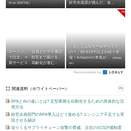
於市水道課が挑んだ、金...
HI on GOETHE）
「え、こんなセールやってた
ローソン、「店員とビデオ通話
の？」80％OFF以上が続々登
で注文」→「自宅まで届ける」
場！Amazonの本気が...
（Amaz
新サービス 高齢化が進む...
on）
Recommended by
関連資料（ホワイトペーパー）
PR
RPAとAIの違いとは? 定型業務を自動化するための具体的な活
用方法
経営企画部門のRPA導入はどう進める? エンジニア不足でも実
現させる秘訣
迫りくるサプライチェーン攻撃の脅威、注目のSCS評価制度