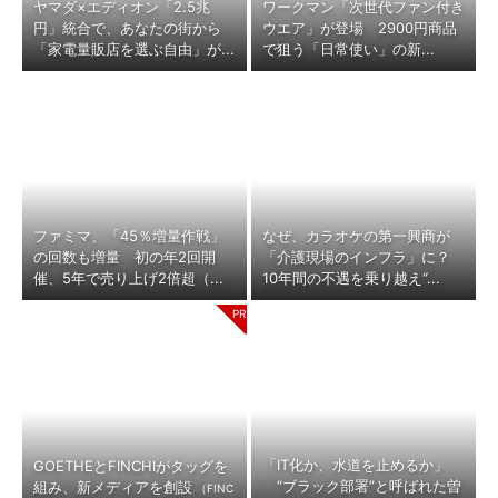
ヤマダ×エディオン「2.5兆
ワークマン「次世代ファン付き
円」統合で、あなたの街から
ウエア」が登場 2900円商品
「家電量販店を選ぶ自由」が...
で狙う「日常使い」の新...
ファミマ、「45％増量作戦」
なぜ、カラオケの第一興商が
の回数も増量 初の年2回開
「介護現場のインフラ」に？
催、5年で売り上げ2倍超（...
10年間の不遇を乗り越え“...
「IT化か、水道を止めるか」
GOETHEとFINCHIがタッグを
“ブラック部署”と呼ばれた曽
組み、新メディアを創設
（FINC