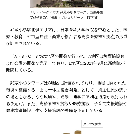
「ザ・パークハウス 武蔵小杉タワーズ」西側外観
完成予想CG（出典：プレスリリース、以下同）
武蔵小杉駅北側エリアは、日本医科大学病院を中心とした、医
療・教育・都市型居住・商業が複合する高度医療福祉拠点の形成
が計画されている。
「A・B・C」3つの地区で開発が行われ、A地区は教育施設お
よび公園の開発が完了しており、B地区は2021年9月に新病院が
開院している。
武蔵小杉タワーズはC地区に計画されており、地域に開かれた
環境を整備する「まち一体型複合開発」として、周辺住民の憩い
の場ともなるような広場や、通勤・通学に便利な通路が設けられ
る予定だ。また、高齢者福祉施設や医療施設、子育て支援施設や
健康増進施設、生活支援施設の整備を予定している。