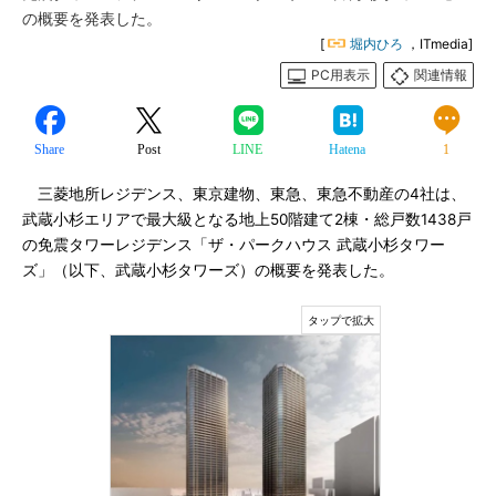
の概要を発表した。
[
堀内ひろ
，ITmedia]
PC用表示
関連情報
Share
Post
LINE
Hatena
1
三菱地所レジデンス、東京建物、東急、東急不動産の4社は、
武蔵小杉エリアで最大級となる地上50階建て2棟・総戸数1438戸
の免震タワーレジデンス「ザ・パークハウス 武蔵小杉タワー
ズ」（以下、武蔵小杉タワーズ）の概要を発表した。