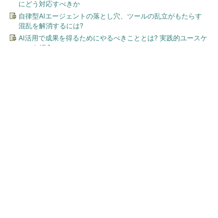
にどう対応すべきか
自律型AIエージェントの落とし穴、ツールの乱立がもたらす
混乱を解消するには?
AI活用で成果を得るためにやるべきこととは? 実践的ユースケ
ースを紹介
今、あなたにオススメ
ワークマン「次世代ファン付
きウエア」が登場 2900円商
品で狙う「日常使い」の新...
全国の絶景ポイントにサウナ付きのシェア別荘
を展開