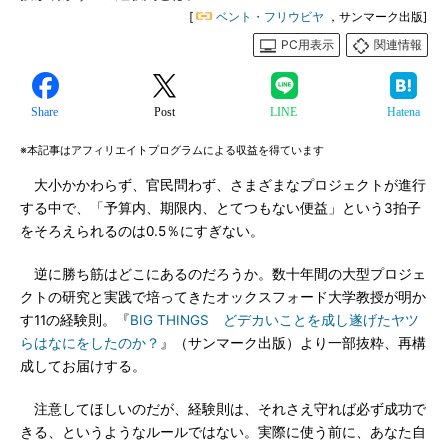
[
ベント・フリウビヤ
，サンマーク出版]
PC用表示
関連情報
Share
Post
LINE
Hatena
※本記事はアフィリエイトプログラムによる収益を得ています
大小かかわらず、官民問わず、さまざまなプロジェクトが進行
する中で、「予算内、期限内、とてつもない便益」という3拍子
をそろえられるのは0.5％にすぎない。
逆に勝ち筋はどこにあるのだろうか。数十年間の大型プロジェ
クトの研究と実践で培ってきたオックスフォード大学教授が明か
す11の経験則。『
BIG THINGS どデカいことを成し遂げたヤツ
らはなにをしたのか？
』（サンマーク出版）より一部抜粋、再構
成してお届けする。
注意してほしいのだが、経験則は、それさえ守れば必ず成功で
きる、というようなルールではない。実際に使う前に、あなた自