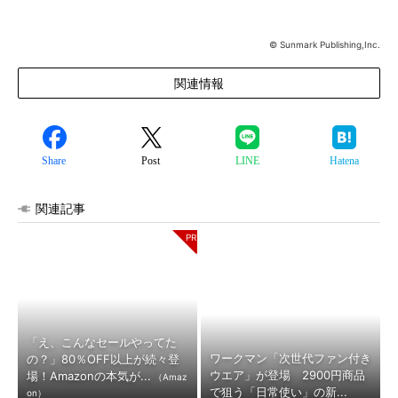
© Sunmark Publishing,Inc.
関連情報
Share
Post
LINE
Hatena
関連記事
「え、こんなセールやってた
ワークマン「次世代ファン付き
の？」80％OFF以上が続々登
ウエア」が登場 2900円商品
場！Amazonの本気が...
（Amaz
で狙う「日常使い」の新...
on）