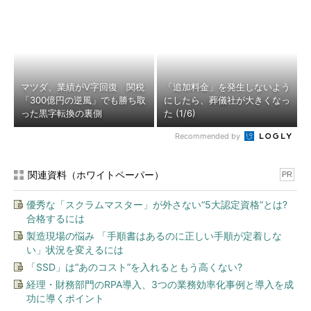
マツダ、業績がV字回復 関税
「追加料金」を発生しないよう
「300億円の逆風」でも勝ち取
にしたら、葬儀社が大きくなっ
った黒字転換の裏側
た (1/6)
Recommended by
関連資料（ホワイトペーパー）
PR
優秀な「スクラムマスター」が外さない“5大認定資格”とは?
合格するには
製造現場の悩み 「手順書はあるのに正しい手順が定着しな
い」状況を変えるには
「SSD」は“あのコスト”を入れるともう高くない?
経理・財務部門のRPA導入、3つの業務効率化事例と導入を成
功に導くポイント