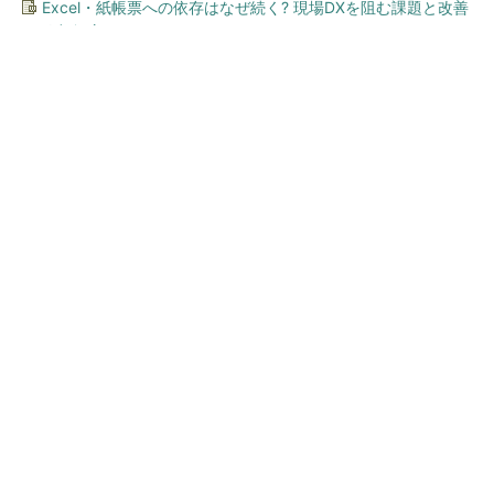
Excel・紙帳票への依存はなぜ続く? 現場DXを阻む課題と改善
のヒント
今、あなたにオススメ
「え、こんなセールやってた
の？」80％OFF以上が続々登
場！Amazonの本気が...
PR(Amazon)
ワークマン「次世代ファン付きウエア」が登
場 2900円商品で狙う「日常使い」の新...
SNSアカウントを着実に成長。実はみんなココ