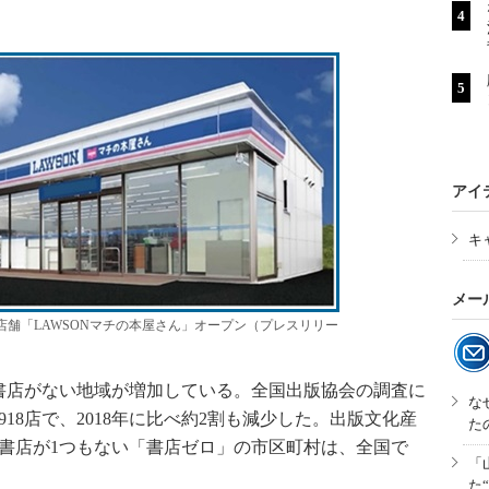
アイ
キ
メー
舗「LAWSONマチの本屋さん」オープン（プレスリリー
店がない地域が増加している。全国出版協会の調査に
な
918店で、2018年に比べ約2割も減少した。出版文化産
た
、書店が1つもない「書店ゼロ」の市区町村は、全国で
「
た