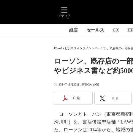
メディア
経営
セールス
CX
H
ITmedia ビジネスオンライン
ローソン、既存店の一部を書
ローソン、既存店の一
やビジネス書など約500
2024年11月22日 18時00分 公開
印刷
見る
ローソンとトーハン（東京都新宿区）
滑川町）を、書店併設型店舗「LAW
た。ローソンは2014年から、地域