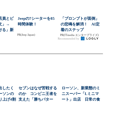
店員とビ
Jeepの7シーターを85
「プロンプトが面倒」
文」→
時間体験！
の悲鳴を解消！ AI定
ける」新
着のステップ
PR(Jeep Japan)
齢化が進
PR(ITmedia エンタープライズ)
Recommended by
出したく
セブンはなぜ苦戦する
ローソン、新業態のミ
ーソンの
のか コンビニ王者を
ニスーパー「Lミニマ
り上げ4割
支えた「勝ちパター
ート」出店 日常の食
らで...
ン」が曲がり角：スピ
材購入に特化、狙い
ン...
は...