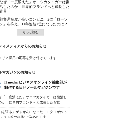
なぜ「一度消えた」オニツカタイガーは復
活したのか 世界的ブランドへと成長した
背景
顧客満足度が高いコンビニ 2位「ローソ
ン」を抑え、11年連続1位になったのは？
もっと読む
ティメディアからのお知らせ
ャリア採用の応募を受け付けています
ルマガジンのお知らせ
ITmedia ビジネスオンライン編集部が
制作する日刊メールマガジンです
ぜ「一度消えた」オニツカタイガーは復活し
のか 世界的ブランドへと成長した背景
山を張る」がふせんになった コクヨが作っ
“テスト前の相棒”に込めた工夫