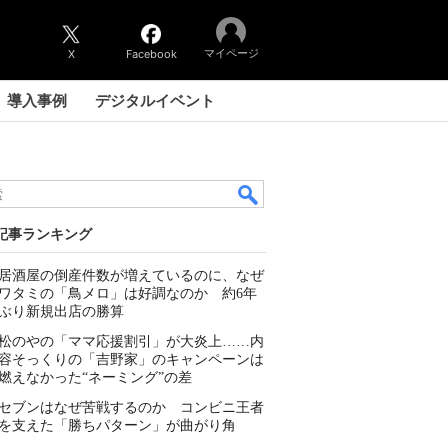
マイページ
X
Facebook
導入事例
デジタルイベント
記事ランキング
居酒屋の倒産件数が増えているのに、なぜ
ワタミの「鳥メロ」は好調なのか 約6年
ぶり新規出店の勝算
松のやの「ママ応援割引」が大炎上……内
容そっくりの「吉野家」のキャンペーンは
燃えなかった“ネーミング”の差
セブンはなぜ苦戦するのか コンビニ王者
を支えた「勝ちパターン」が曲がり角