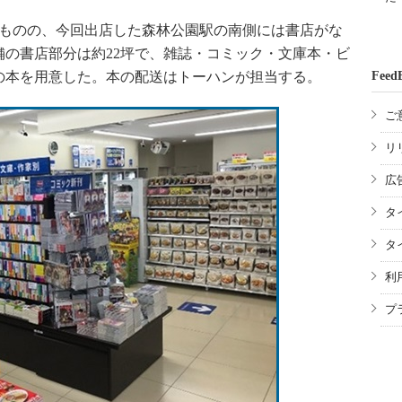
ものの、今回出店した森林公園駅の南側には書店がな
の書店部分は約22坪で、雑誌・コミック・文庫本・ビ
ルの本を用意した。本の配送はトーハンが担当する。
Feed
ご
リ
広
タ
タ
利
プ