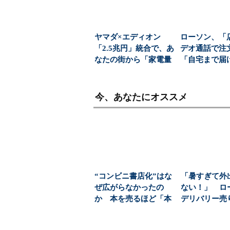
ヤマダ×エディオン
ローソン、「
「2.5兆円」統合で、あ
デオ通話で注
なたの街から「家電量
「自宅まで届
販店を選ぶ自由」が...
サービス 高
む...
今、あなたにオススメ
“コンビニ書店化”はな
「暑すぎて外
ぜ広がらなかったの
ない！」 ロ
か 本を売るほど「本
デリバリー売
離れ」が進む理由：
増 コンビニな
ス...