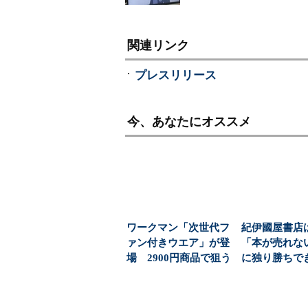
関連リンク
プレスリリース
今、あなたにオススメ
ワークマン「次世代フ
紀伊國屋書店
ァン付きウエア」が登
「本が売れな
場 2900円商品で狙う
に独り勝ちで
「日常使い」の新...
か？ 5期連
益を...