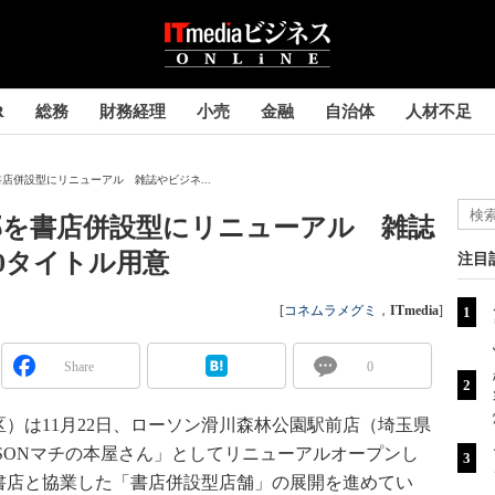
R
総務
財務経理
小売
金融
自治体
人材不足
店併設型にリニューアル 雑誌やビジネ...
部を書店併設型にリニューアル 雑誌
0タイトル用意
注目
[
コネムラメグミ
，
ITmedia
]
Share
0
は11月22日、ローソン滑川森林公園駅前店（埼玉県
SONマチの本屋さん」としてリニューアルオープンし
の書店と協業した「書店併設型店舗」の展開を進めてい