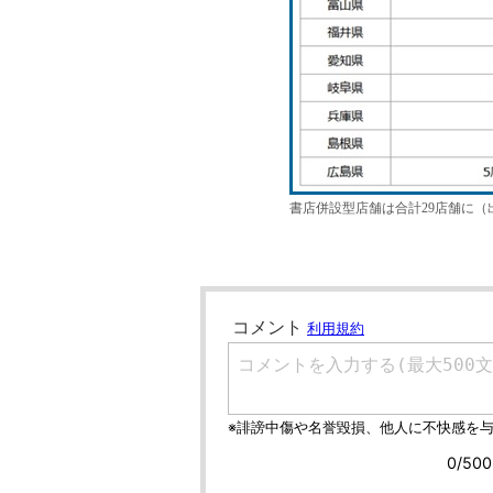
書店併設型店舗は合計29店舗に（