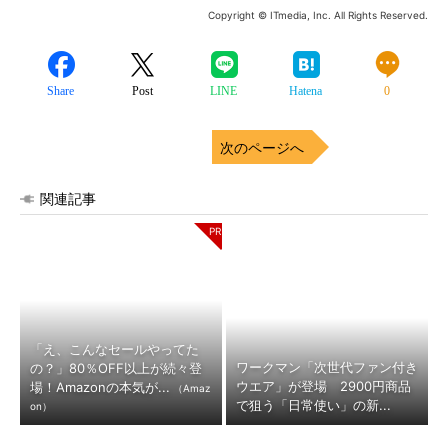
Copyright © ITmedia, Inc. All Rights Reserved.
Share
Post
LINE
Hatena
0
次のページへ
関連記事
「え、こんなセールやってた
ワークマン「次世代ファン付き
の？」80％OFF以上が続々登
ウエア」が登場 2900円商品
場！Amazonの本気が...
（Amaz
で狙う「日常使い」の新...
on）