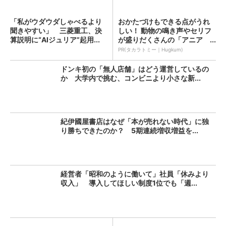
「私がウダウダしゃべるより
おかたづけもできる点がうれ
聞きやすい」 三菱重工、決
しい！ 動物の鳴き声やセリフ
算説明に“AIジュリア”起用...
が盛りだくさんの「アニア ...
PR(タカラトミー｜Hugkum)
ドンキ初の「無人店舗」はどう運営しているの
か 大学内で挑む、コンビニより小さな新...
紀伊國屋書店はなぜ「本が売れない時代」に独
り勝ちできたのか？ 5期連続増収増益を...
経営者「昭和のように働いて」社員「休みより
収入」 導入してほしい制度1位でも「週...