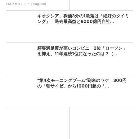
ア ...
PR(タカラトミー｜Hugkum)
キオクシア、株価3分の1急落は「絶好のタイミ
ング」 過去最高益と8000億円自社...
顧客満足度が高いコンビニ 2位「ローソン」
を抑え、11年連続1位になったのは？（...
“第4次モーニングブーム”到来のワケ 300円
の「朝サイゼ」から1000円超の「...