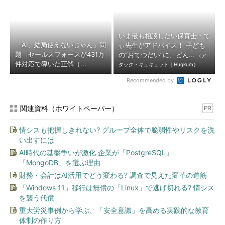
いま最も相談したい保育士・て
「AI、結局使えないじゃん」問
ぃ先生がアドバイス！ 子ども
題 セールスフォースが431万
の“おてつだい”に、どん...
（ア
件対応で導いた正解（...
タック・キュキュット｜Hugkum）
Recommended by
関連資料（ホワイトペーパー）
PR
情シスも把握しきれない? グループ全体で脆弱性やリスクを洗
い出すには
AI時代の基盤争いが激化 企業が「PostgreSQL」
「MongoDB」を選ぶ理由
財務・会計はAI活用でどう変わる? 調査で見えた変革の道筋
「Windows 11」移行は無償の「Linux」で逃げ切れる? 情シス
を襲う代償
重大労災事例から学ぶ、「安全意識」を高める実践的な教育
体制の作り方