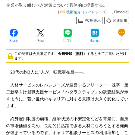
企業が取り組むべき対策について具体的に提案する。
[
後藤祐介（レバレジーズ）
，ITmedia]
PC用表示
関連情報
Share
Post
LINE
Hatena
0
この記事は会員限定です。
会員登録（無料）
すると全てご覧いただけ
ます。
20代の約3人に1人が、転職潜在層――。
人材サービスのレバレジーズが運営するフリーター・既卒・第
二新卒向け就職支援サービス「ハタラクティブ」の調査結果が示
すように、若い世代のキャリアに対する意識は大きく変化してい
ます。
終身雇用制度の崩壊、経済状況の不安定化などを背景に、自身
の市場価値を高め、長期的に活躍できる人材になろうとする傾向
が強まっているのです。キャリア相談サービスの利用増加も、こ