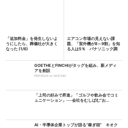
「追加料金」を発生しないよ
エアコン市場の見えない課
うにしたら、葬儀社が大きく
題、「室外機が8～9割」を知
なった (1/6)
る人は5％ パナソニック調
査...
GOETHEとFINCHIがタッグを組み、新メディ
アを創設
PR(FINCHI on GOETHE)
「上司の好みで昇進」「ゴルフや飲み会でコミ
ュニケーション」──会社をむしばむ“お...
AI・半導体企業トップが語る“稼ぎ頭” キオク