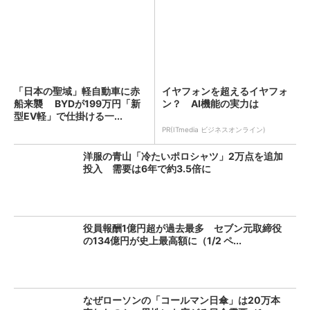
「日本の聖域」軽自動車に赤
イヤフォンを超えるイヤフォ
船来襲 BYDが199万円「新
ン？ AI機能の実力は
型EV軽」で仕掛ける一...
PR(ITmedia ビジネスオンライン)
洋服の青山「冷たいポロシャツ」2万点を追加
投入 需要は6年で約3.5倍に
役員報酬1億円超が過去最多 セブン元取締役
の134億円が史上最高額に（1/2 ペ...
なぜローソンの「コールマン日傘」は20万本