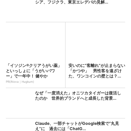
シア、フジクラ、東京エレデバの見解...
「イソジン®クリアうがい薬」
安いのに“客離れ”が止まらない
といっしょに「うがいパワ
「かつや」 男性客を遠ざけ
ー」で一年中！ 健やか
た、ワンコインの壁とは？...
PR(iNova｜Hugkum)
なぜ「一度消えた」オニツカタイガーは復活し
たのか 世界的ブランドへと成長した背景...
Claude、一部チャットがGoogle検索で“丸見
え”に 過去には「ChatG...