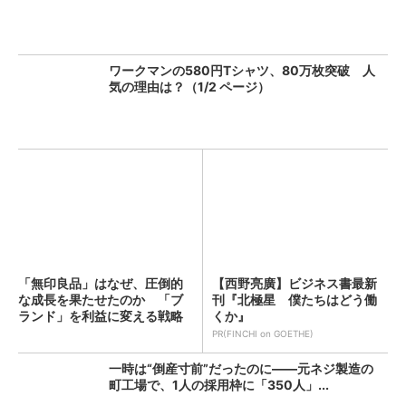
ワークマンの580円Tシャツ、80万枚突破 人
気の理由は？（1/2 ページ）
「無印良品」はなぜ、圧倒的
【西野亮廣】ビジネス書最新
な成長を果たせたのか 「ブ
刊『北極星 僕たちはどう働
ランド」を利益に変える戦略
くか』
の...
PR(FINCHI on GOETHE)
一時は“倒産寸前”だったのに――元ネジ製造の
町工場で、1人の採用枠に「350人」...