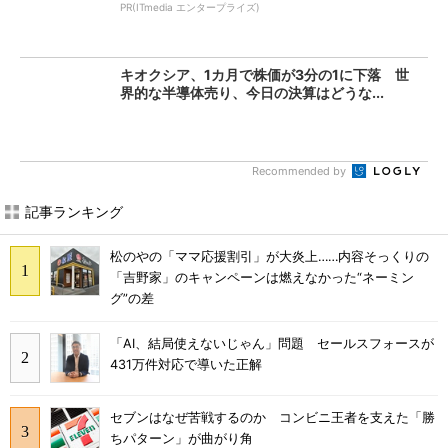
PR(ITmedia エンタープライズ)
キオクシア、1カ月で株価が3分の1に下落 世
界的な半導体売り、今日の決算はどうな...
Recommended by
記事ランキング
松のやの「ママ応援割引」が大炎上……内容そっくりの
「吉野家」のキャンペーンは燃えなかった“ネーミン
グ”の差
「AI、結局使えないじゃん」問題 セールスフォースが
431万件対応で導いた正解
セブンはなぜ苦戦するのか コンビニ王者を支えた「勝
ちパターン」が曲がり角