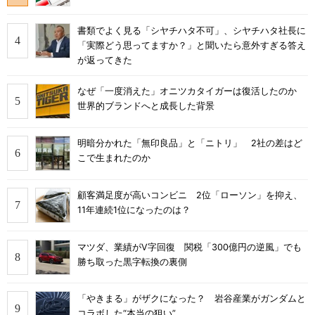
書類でよく見る「シヤチハタ不可」、シヤチハタ社長に
「実際どう思ってますか？」と聞いたら意外すぎる答え
が返ってきた
なぜ「一度消えた」オニツカタイガーは復活したのか
世界的ブランドへと成長した背景
明暗分かれた「無印良品」と「ニトリ」 2社の差はど
こで生まれたのか
顧客満足度が高いコンビニ 2位「ローソン」を抑え、
11年連続1位になったのは？
マツダ、業績がV字回復 関税「300億円の逆風」でも
勝ち取った黒字転換の裏側
「やきまる」がザクになった？ 岩谷産業がガンダムと
コラボした“本当の狙い”