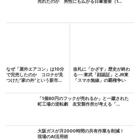
売れたのか 男性にも広がる日傘需要（1...
なぜ「屋外エアコン」は10分
改札に「かざす」歴史が終わ
で完売したのか コロナが見
る──東武「顔認証」とJR東
つけた“家の外”という新市...
「スマホ無線」の覇権争い
「1個80円のフックが売れるか」と一蹴された
町工場の逆転劇 友安製作所が考える「...
大阪ガスが月2000時間の共有作業を削減！
現場のAI活用術