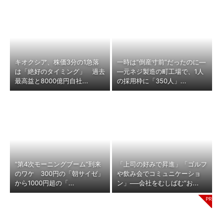
キオクシア、株価3分の1急落
一時は“倒産寸前”だったのに―
は「絶好のタイミング」 過去
―元ネジ製造の町工場で、1人
最高益と8000億円自社...
の採用枠に「350人」...
“第4次モーニングブーム”到来
「上司の好みで昇進」「ゴルフ
のワケ 300円の「朝サイゼ」
や飲み会でコミュニケーショ
から1000円超の「...
ン」──会社をむしばむ“お...