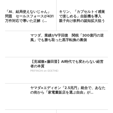
「AI、結局使えないじゃん」
キリン、「カプセルトイ感覚
問題 セールスフォースが431
で楽しめる」自販機を導入
万件対応で導いた正解（...
親子向け飲料の認知拡大狙う
マツダ、業績がV字回復 関税「300億円の逆
風」でも勝ち取った黒字転換の裏側
【見城徹×藤田晋】AI時代でも変わらない経営
者の本質
PR(FINCHI on GOETHE)
ヤマダ×エディオン「2.5兆円」統合で、あなた
の街から「家電量販店を選ぶ自由」が...