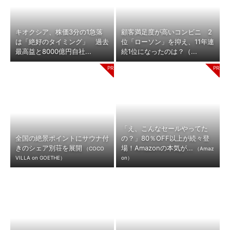
キオクシア、株価3分の1急落
顧客満足度が高いコンビニ 2
は「絶好のタイミング」 過去
位「ローソン」を抑え、11年連
最高益と8000億円自社...
続1位になったのは？（...
「え、こんなセールやってた
全国の絶景ポイントにサウナ付
の？」80％OFF以上が続々登
きのシェア別荘を展開
場！Amazonの本気が...
（COCO
（Amaz
VILLA on GOETHE）
on）