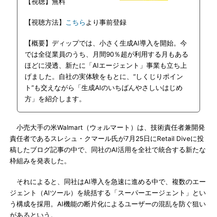
【視聴】無料
【視聴方法】
こちら
より事前登録
【概要】ディップでは、小さく生成AI導入を開始。今
では全従業員のうち、月間90％超が利用する月もある
ほどに浸透、新たに「AIエージェント」事業も立ち上
げました。自社の実体験をもとに、“しくじりポイン
ト”も交えながら「生成AIのいちばんやさしいはじめ
方」を紹介します。
小売大手の米Walmart（ウォルマート）は、技術責任者兼開発
責任者であるスレシュ・クマール氏が7月25日にRetail Diveに投
稿したブログ記事の中で、同社のAI活用を全社で統合する新たな
枠組みを発表した。
それによると、同社はAI導入を急速に進める中で、複数のエー
ジェント（AIツール）を統括する「スーパーエージェント」とい
う構成を採用。AI機能の断片化によるユーザーの混乱を防ぐ狙い
があるという。