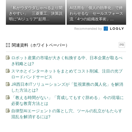
「私がウダウダしゃべるより聞
AI活用を「個人の効率化」で終
きやすい」 三菱重工、決算説
わらせるな セールスフォース
明に“AIジュリア”起用...
流「4つの組織改革術」...
Recommended by
関連資料（ホワイトペーパー）
PR
ロボット産業の市場が大きく転換する中、日本企業が取るべ
き戦略とは?
スマホとインターネットをまとめてコスト削減、注目の光ブ
ロードバンドサービス
JR西日本ITソリューションズが「監視業務の属人化」を解消
した方法とは?
「教える時間がない」「育成してもすぐ辞める」 今の現場に
必要な教育方法とは
自律型AIエージェントの落とし穴、ツールの乱立がもたらす
混乱を解消するには?