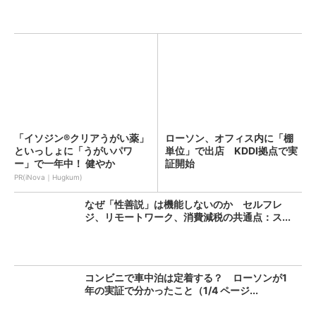
「イソジン®クリアうがい薬」
ローソン、オフィス内に「棚
といっしょに「うがいパワ
単位」で出店 KDDI拠点で実
ー」で一年中！ 健やか
証開始
PR(iNova｜Hugkum)
なぜ「性善説」は機能しないのか セルフレ
ジ、リモートワーク、消費減税の共通点：ス...
コンビニで車中泊は定着する？ ローソンが1
年の実証で分かったこと（1/4 ページ...