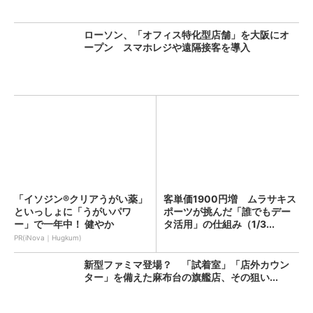
ローソン、「オフィス特化型店舗」を大阪にオ
ープン スマホレジや遠隔接客を導入
「イソジン®クリアうがい薬」
客単価1900円増 ムラサキス
といっしょに「うがいパワ
ポーツが挑んだ「誰でもデー
ー」で一年中！ 健やか
タ活用」の仕組み（1/3...
PR(iNova｜Hugkum)
新型ファミマ登場？ 「試着室」「店外カウン
ター」を備えた麻布台の旗艦店、その狙い...