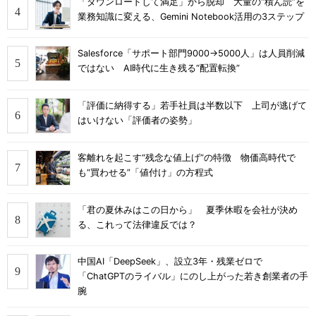
「ダウンロードして満足」から脱却 大量の“積ん読”を
業務知識に変える、Gemini Notebook活用の3ステップ
Salesforce「サポート部門9000→5000人」は人員削減
ではない AI時代に生き残る“配置転換”
「評価に納得する」若手社員は半数以下 上司が逃げて
はいけない「評価者の姿勢」
客離れを起こす“残念な値上げ”の特徴 物価高時代で
も“買わせる”「値付け」の方程式
「君の夏休みはこの日から」 夏季休暇を会社が決め
る、これって法律違反では？
中国AI「DeepSeek」、設立3年・残業ゼロで
「ChatGPTのライバル」にのし上がった若き創業者の手
腕