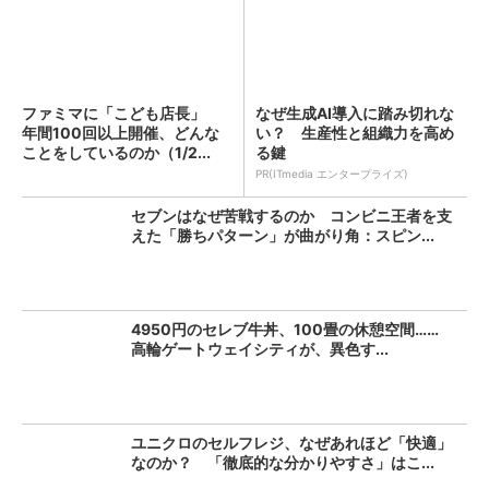
ファミマに「こども店長」
なぜ生成AI導入に踏み切れな
年間100回以上開催、どんな
い？ 生産性と組織力を高め
ことをしているのか（1/2...
る鍵
PR(ITmedia エンタープライズ)
セブンはなぜ苦戦するのか コンビニ王者を支
えた「勝ちパターン」が曲がり角：スピン...
4950円のセレブ牛丼、100畳の休憩空間……
高輪ゲートウェイシティが、異色す...
ユニクロのセルフレジ、なぜあれほど「快適」
なのか？ 「徹底的な分かりやすさ」はこ...