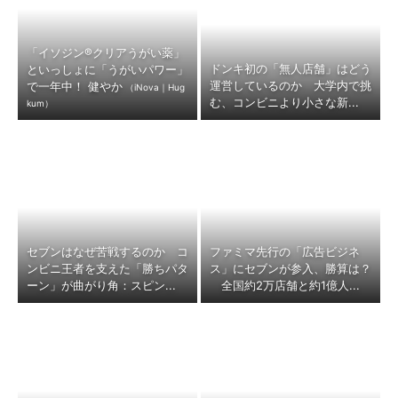
「イソジン®クリアうがい薬」
ドンキ初の「無人店舗」はどう
といっしょに「うがいパワー」
運営しているのか 大学内で挑
で一年中！ 健やか
（iNova｜Hug
む、コンビニより小さな新...
kum）
セブンはなぜ苦戦するのか コ
ファミマ先行の「広告ビジネ
ンビニ王者を支えた「勝ちパタ
ス」にセブンが参入、勝算は？
ーン」が曲がり角：スピン...
全国約2万店舗と約1億人...