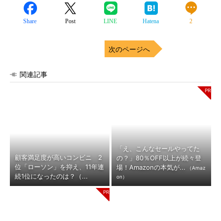
Share
Post
LINE
Hatena
2
次のページへ
関連記事
「え、こんなセールやってた
顧客満足度が高いコンビニ 2
の？」80％OFF以上が続々登
位「ローソン」を抑え、11年連
場！Amazonの本気が...
（Amaz
続1位になったのは？（...
on）