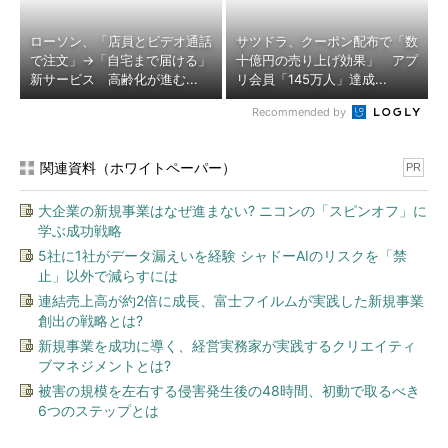
ローソン、「店員とビデオ通話
サツドラ、クーポン配布で「数
で注文」→「自宅まで届ける」
十億円の売り上げ効果」 アプ
新サービス 高齢化が進む...
リ会員「145万人」達成...
Recommended by
関連資料（ホワイトペーパー）
PR
大企業の新規事業はなぜ進まない? ニコンの「スピンオフ」に
学ぶ成功戦略
5社に1社がデータ漏えいを経験 シャドーAIのリスクを「禁
止」以外で減らすには
連結売上高が約2倍に成長、富士フイルムが実践した新規事業
創出の戦略とは?
新規事業を成功に導く、経営実務家が実践するクリエイティ
ブマネジメントとは?
被害の規模を左右する侵害発生後の48時間、初動で取るべき
6つのステップとは