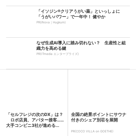
「イソジン®クリアうがい薬」といっしょに
「うがいパワー」で一年中！ 健やか
PR(iNova｜Hugkum)
なぜ生成AI導入に踏み切れない？ 生産性と組
織力を高める鍵
PR(ITmedia エンタープライズ)
「セルフレジの次のDX」は？
全国の絶景ポイントにサウナ
ロボ店員、アバター接客……
付きのシェア別荘を展開
大手コンビニ3社が進める...
PR(COCO VILLA on GOETHE)