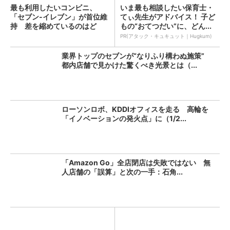
最も利用したいコンビニ、
いま最も相談したい保育士・
「セブン‐イレブン」が首位維
てぃ先生がアドバイス！ 子ど
持 差を縮めているのはど
もの“おてつだい”に、どん...
こ？
PR(アタック・キュキュット｜Hugkum)
業界トップのセブンが“なりふり構わぬ施策”
都内店舗で見かけた驚くべき光景とは（...
ローソンロボ、KDDIオフィスを走る 高輪を
「イノベーションの発火点」に（1/2...
「Amazon Go」全店閉店は失敗ではない 無
人店舗の「誤算」と次の一手：石角...