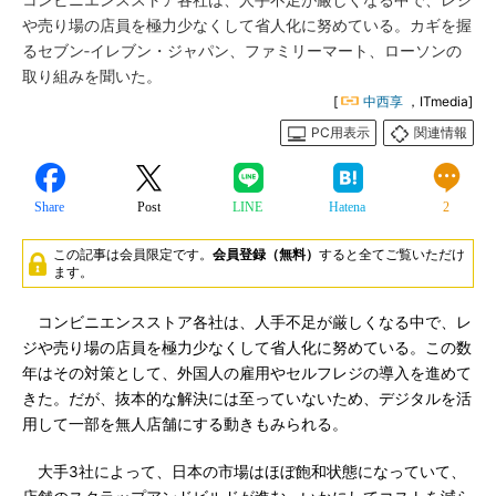
コンビニエンスストア各社は、人手不足が厳しくなる中で、レジ
や売り場の店員を極力少なくして省人化に努めている。カギを握
るセブン‐イレブン・ジャパン、ファミリーマート、ローソンの
取り組みを聞いた。
[
中西享
，ITmedia]
PC用表示
関連情報
Share
Post
LINE
Hatena
2
この記事は会員限定です。
会員登録（無料）
すると全てご覧いただけ
ます。
コンビニエンスストア各社は、人手不足が厳しくなる中で、レ
ジや売り場の店員を極力少なくして省人化に努めている。この数
年はその対策として、外国人の雇用やセルフレジの導入を進めて
きた。だが、抜本的な解決には至っていないため、デジタルを活
用して一部を無人店舗にする動きもみられる。
大手3社によって、日本の市場はほぼ飽和状態になっていて、