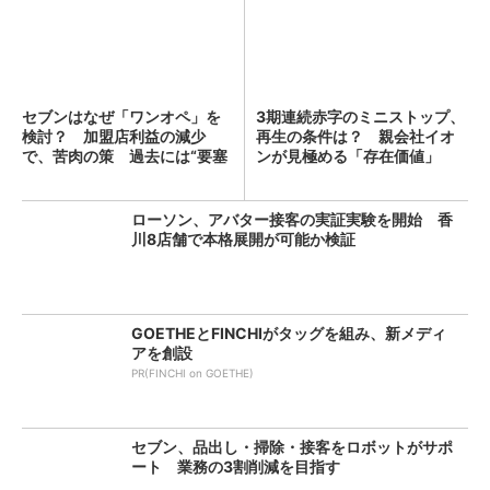
セブンはなぜ「ワンオペ」を
3期連続赤字のミニストップ、
検討？ 加盟店利益の減少
再生の条件は？ 親会社イオ
で、苦肉の策 過去には“要塞
ンが見極める「存在価値」
レ...
ローソン、アバター接客の実証実験を開始 香
川8店舗で本格展開が可能か検証
GOETHEとFINCHIがタッグを組み、新メディ
アを創設
PR(FINCHI on GOETHE)
セブン、品出し・掃除・接客をロボットがサポ
ート 業務の3割削減を目指す