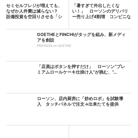
セミセルフレジが増えても、
「暑すぎて外出したくな
なぜか人件費は減らない？
い！」 ローソンのデリバリ
設備投資を空回りさせる「シ
ー売り上げ4割増 コンビニな
フ...
らで...
GOETHEとFINCHIがタッグを組み、新メディ
アを創設
PR(FINCHI on GOETHE)
「店員はボタンを押すだけ」 ローソン“プレ
ミアムロールケーキ仕掛け人”が挑む、“...
ローソン、店内厨房に「炒めロボ」を試験導
入 タッチパネルで注文→出来たてを提供