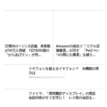
万博内ローソン2店舗、来客数
Amazonの相次ぐ「リアル店
が10万人突破 1日1500個の
舗撤退」が示す 「PoC→い
「からあげクン」が売...
つの間にか撤退」を繰り...
イヤフォンを超えるイヤフォン？ AI機能の実
力は
PR(ITmedia ビジネスオンライン)
ファミマ、「透明翻訳ディスプレイ」の実証
会話内容がすぐ文字に！ レジ前の会話を...