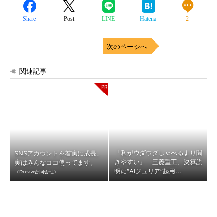
Share
Post
LINE
Hatena
2
次のページへ
関連記事
「私がウダウダしゃべるより聞
SNSアカウントを着実に成長。
きやすい」 三菱重工、決算説
実はみんなココ使ってます。
明に“AIジュリア”起用...
（Dreaw合同会社）