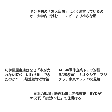
ドンキ初の「無人店舗」はどう運営しているの
か 大学内で挑む、コンビニより小さな新...
紀伊國屋書店はなぜ「本が売
AI・半導体企業トップが語
れない時代」に独り勝ちでき
る“稼ぎ頭” キオクシア、フジ
たのか？ 5期連続増収増益
クラ、東京エレデバの見解...
を...
「日本の聖域」軽自動車に赤船来襲 BYDが1
99万円「新型EV軽」で仕掛ける一...