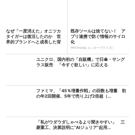
なぜ「一度消えた」オニツカ
既存ツールは捨てない！ ア
タイガーは復活したのか 世
プリ連携で防ぐ情報のサイロ
界的ブランドへと成長した背
化
景...
PR(ITmedia エンタープライズ)
ユニクロ、国内初の「自販機」で日傘・サング
ラス販売 「今すぐ欲しい」に応える
ファミマ、「45％増量作戦」の回数も増量 初
の年2回開催、5年で売り上げ2倍超（...
「私がウダウダしゃべるより聞きやすい」 三
菱重工、決算説明に“AIジュリア”起用...