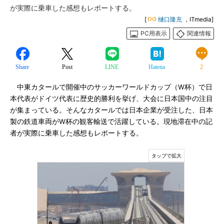
が実際に乗車した感想もレポートする。
[
樋口隆充
，ITmedia]
PC用表示
関連情報
Share
Post
LINE
Hatena
2
中東カタールで開催中のサッカーワールドカップ（W杯）で日
本代表がドイツ代表に歴史的勝利を挙げ、大会に日本国中の注目
が集まっている。そんなカタールでは日本企業が受注した、日本
製の鉄道車両がW杯の観客輸送で活躍している。現地滞在中の記
者が実際に乗車した感想もレポートする。