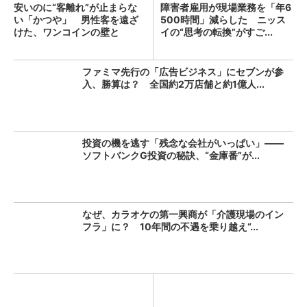
安いのに“客離れ”が止まらな
障害者雇用が現場業務を「年6
い「かつや」 男性客を遠ざ
500時間」減らした ニッス
けた、ワンコインの壁と
イの“思考の転換”がすご...
は？...
ファミマ先行の「広告ビジネス」にセブンが参
入、勝算は？ 全国約2万店舗と約1億人...
投資の機を逃す「残念な会社がいっぱい」――
ソフトバンクG投資の秘訣、“金庫番”が...
なぜ、カラオケの第一興商が「介護現場のイン
フラ」に？ 10年間の不遇を乗り越え“...