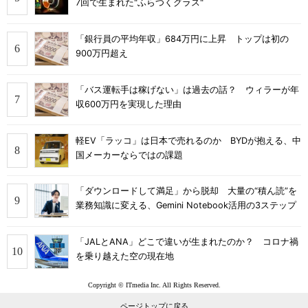
7回で生まれた"ふらつくグラス"
「銀行員の平均年収」684万円に上昇 トップは初の
900万円超え
「バス運転手は稼げない」は過去の話？ ウィラーが年
収600万円を実現した理由
軽EV「ラッコ」は日本で売れるのか BYDが抱える、中
国メーカーならではの課題
「ダウンロードして満足」から脱却 大量の“積ん読”を
業務知識に変える、Gemini Notebook活用の3ステップ
「JALとANA」どこで違いが生まれたのか？ コロナ禍
を乗り越えた空の現在地
Copyright © ITmedia Inc. All Rights Reserved.
ページトップに戻る