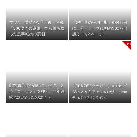
マツダ、業績がV字回復 関税
「銀行員の平均年収」684万円
「300億円の逆風」でも勝ち取
に上昇 トップは初の900万円
った黒字転換の裏側
超え（1/2 ページ...
顧客満足度が高いコンビニ 2
【10%OFFクーポン】Ankerビ
位「ローソン」を抑え、11年連
ジネスイヤフォンの底力
（ITme
続1位になったのは？（...
dia ビジネスオンライン）