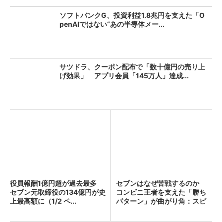
ソフトバンクG、投資利益1.8兆円を支えた「O
penAIではない“あの半導体メー...
サツドラ、クーポン配布で「数十億円の売り上
げ効果」 アプリ会員「145万人」達成...
役員報酬1億円超が過去最多
セブンはなぜ苦戦するのか
セブン元取締役の134億円が史
コンビニ王者を支えた「勝ち
上最高額に（1/2 ペ...
パターン」が曲がり角：スピ
ン...