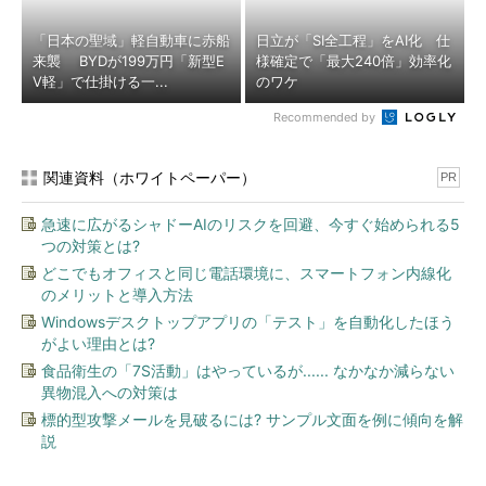
「日本の聖域」軽自動車に赤船
日立が「SI全工程」をAI化 仕
来襲 BYDが199万円「新型E
様確定で「最大240倍」効率化
V軽」で仕掛ける一...
のワケ
Recommended by
関連資料（ホワイトペーパー）
PR
急速に広がるシャドーAIのリスクを回避、今すぐ始められる5
つの対策とは?
どこでもオフィスと同じ電話環境に、スマートフォン内線化
のメリットと導入方法
Windowsデスクトップアプリの「テスト」を自動化したほう
がよい理由とは?
食品衛生の「7S活動」はやっているが...... なかなか減らない
異物混入への対策は
標的型攻撃メールを見破るには? サンプル文面を例に傾向を解
説