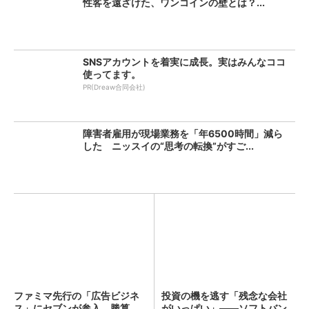
性客を遠ざけた、ワンコインの壁とは？...
SNSアカウントを着実に成長。実はみんなココ
使ってます。
PR(Dreaw合同会社)
障害者雇用が現場業務を「年6500時間」減ら
した ニッスイの“思考の転換”がすご...
ファミマ先行の「広告ビジネ
投資の機を逃す「残念な会社
ス」にセブンが参入、勝算
がいっぱい」――ソフトバン