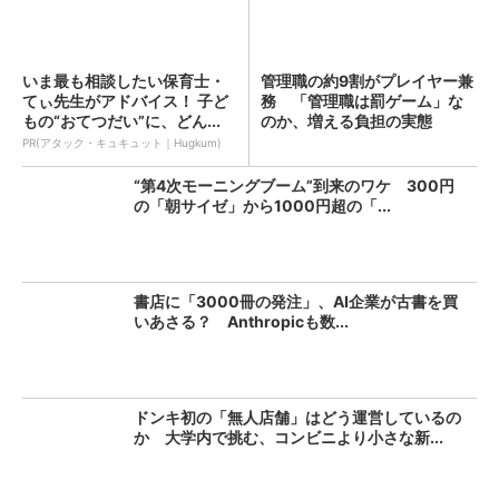
いま最も相談したい保育士・
管理職の約9割がプレイヤー兼
てぃ先生がアドバイス！ 子ど
務 「管理職は罰ゲーム」な
もの“おてつだい”に、どん...
のか、増える負担の実態
PR(アタック・キュキュット｜Hugkum)
“第4次モーニングブーム”到来のワケ 300円
の「朝サイゼ」から1000円超の「...
書店に「3000冊の発注」、AI企業が古書を買
いあさる？ Anthropicも数...
ドンキ初の「無人店舗」はどう運営しているの
か 大学内で挑む、コンビニより小さな新...