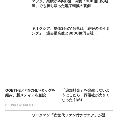
マツダ、業績がV字回復 関税「300億円の逆
風」でも勝ち取った黒字転換の裏側
キオクシア、株価3分の1急落は「絶好のタイミ
ング」 過去最高益と8000億円自社...
GOETHEとFINCHIがタッグを
「追加料金」を発生しないよ
組み、新メディアを創設
うにしたら、葬儀社が大きく
なった (1/6)
PR(FINCHI on GOETHE)
ワークマン「次世代ファン付きウエア」が登