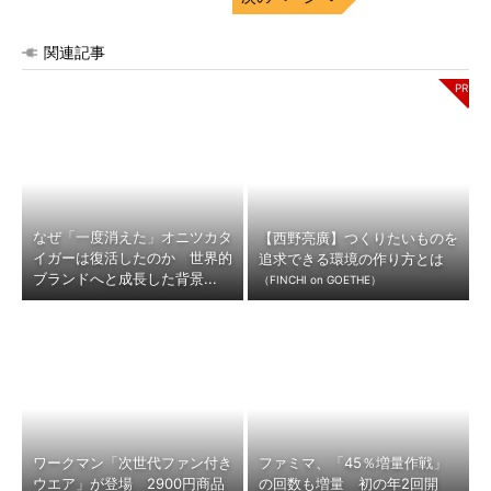
関連記事
なぜ「一度消えた」オニツカタ
【西野亮廣】つくりたいものを
イガーは復活したのか 世界的
追求できる環境の作り方とは
ブランドへと成長した背景...
（FINCHI on GOETHE）
ワークマン「次世代ファン付き
ファミマ、「45％増量作戦」
ウエア」が登場 2900円商品
の回数も増量 初の年2回開