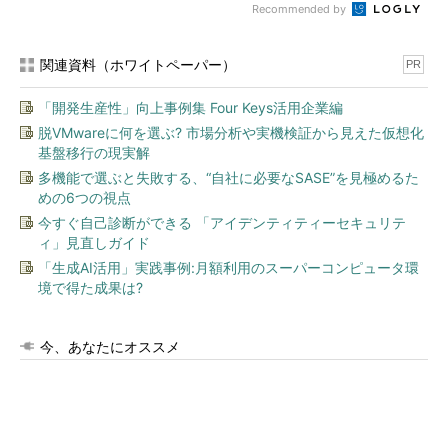
Recommended by
関連資料（ホワイトペーパー）
PR
「開発生産性」向上事例集 Four Keys活用企業編
脱VMwareに何を選ぶ? 市場分析や実機検証から見えた仮想化
基盤移行の現実解
多機能で選ぶと失敗する、“自社に必要なSASE”を見極めるた
めの6つの視点
今すぐ自己診断ができる 「アイデンティティーセキュリテ
ィ」見直しガイド
「生成AI活用」実践事例:月額利用のスーパーコンピュータ環
境で得た成果は?
今、あなたにオススメ