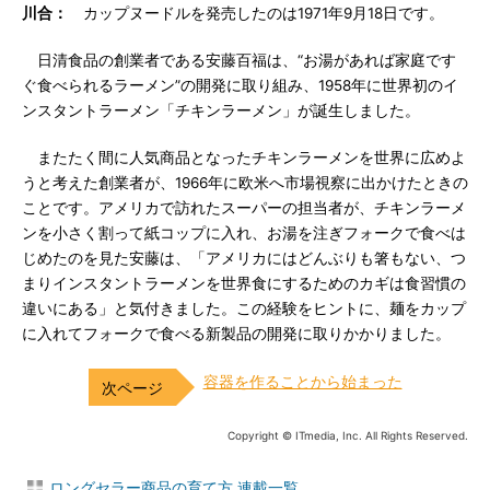
川合：
カップヌードルを発売したのは1971年9月18日です。
日清食品の創業者である安藤百福は、“お湯があれば家庭です
ぐ食べられるラーメン”の開発に取り組み、1958年に世界初のイ
ンスタントラーメン「チキンラーメン」が誕生しました。
またたく間に人気商品となったチキンラーメンを世界に広めよ
うと考えた創業者が、1966年に欧米へ市場視察に出かけたときの
ことです。アメリカで訪れたスーパーの担当者が、チキンラーメ
ンを小さく割って紙コップに入れ、お湯を注ぎフォークで食べは
じめたのを見た安藤は、「アメリカにはどんぶりも箸もない、つ
まりインスタントラーメンを世界食にするためのカギは食習慣の
違いにある」と気付きました。この経験をヒントに、麺をカップ
に入れてフォークで食べる新製品の開発に取りかかりました。
容器を作ることから始まった
Copyright © ITmedia, Inc. All Rights Reserved.
ロングセラー商品の育て方 連載一覧