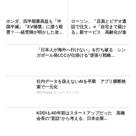
ホンダ、四半期最高益も「中
ローソン、「店員とビデオ通
国半減」「EV補償」に漂う暗
話で注文」→「自宅まで届け
雲？──経営陣が明かした攻...
る」新サービス 高齢化が進
む...
「日本人が海外へ行けない」を打ち破る シン
ガポール発LCCが仕掛ける“逆張り戦略...
社内データを扱えないAIを卒業 アプリ横断検
索で一元化
PR(ITmedia エンタープライズ)
KDDIも40年前はスタートアップだった 高橋
会長の“昔話”から考える、日本企業...