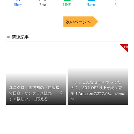
Share
Post
LINE
Hatena
5
次のページへ
関連記事
「え、こんなセールやってた
ユニクロ、国内初の「自販機」
の？」80％OFF以上が続々登
で日傘・サングラス販売 「今
場！Amazonの本気が...
（Amaz
すぐ欲しい」に応える
on）