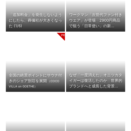
「追加料金」を発生しないよう
ワークマン「次世代ファン付き
にしたら、葬儀社が大きくなっ
ウエア」が登場 2900円商品
た (1/6)
で狙う「日常使い」の新...
なぜ「一度消えた」オニツカタ
全国の絶景ポイントにサウナ付
イガーは復活したのか 世界的
きのシェア別荘を展開
（COCO
ブランドへと成長した背景...
VILLA on GOETHE）