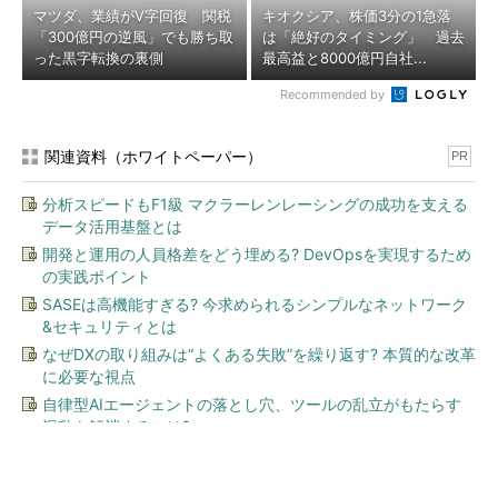
マツダ、業績がV字回復 関税
キオクシア、株価3分の1急落
「300億円の逆風」でも勝ち取
は「絶好のタイミング」 過去
った黒字転換の裏側
最高益と8000億円自社...
Recommended by
関連資料（ホワイトペーパー）
PR
分析スピードもF1級 マクラーレンレーシングの成功を支える
データ活用基盤とは
開発と運用の人員格差をどう埋める? DevOpsを実現するため
の実践ポイント
SASEは高機能すぎる? 今求められるシンプルなネットワーク
&セキュリティとは
なぜDXの取り組みは“よくある失敗”を繰り返す? 本質的な改革
に必要な視点
自律型AIエージェントの落とし穴、ツールの乱立がもたらす
混乱を解消するには?
今、あなたにオススメ