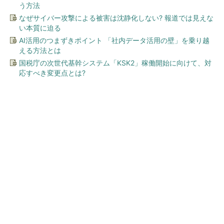
う方法
なぜサイバー攻撃による被害は沈静化しない? 報道では見えな
い本質に迫る
AI活用のつまずきポイント 「社内データ活用の壁」を乗り越
える方法とは
国税庁の次世代基幹システム「KSK2」稼働開始に向けて、対
応すべき変更点とは?
今、あなたにオススメ
GOETHEとFINCHIがタッグを
組み、新メディアを創設
PR(FINCHI on GOETHE)