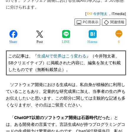
のです。ソフトウェア開発における生成AIの導入は、3つの形態
に分けられます。
[
今井翔太
，ITmedia]
PC用表示
関連情報
Share
Post
LINE
Hatena
6
この記事は、『
生成AIで世界はこう変わる
』（今井翔太著、
SBクリエイティブ）に掲載された内容に、編集を加えて転載
したものです（無断転載禁止）。
ソフトウェア開発における生成AIは、私自身が積極的に利用し
ていることもあり、定量的な研究成果に加え、当事者の生の声も
お伝えしたいと思います。この部分に関しては主観的な記述も多
くなりますが、その点はご留意ください。
「
ChatGPT以前のソフトウェア開発は石器時代だった
」と
は、ある開発者の言葉です。言語生成AIが持つプログラミングコ
ードの生成能力は驚異的なものです。ChatGPT登場当日、私が