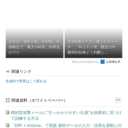
日立が「SI全工程」をAI化 仕
月100億トークン使うビズリー
様確定で「最大240倍」効率化
チ 「AIコスト増」懸念の中、
のワケ
費用対効果どう判断し...
Recommended by
関連リンク
生成AIで世界はこう変わる
関連資料（ホワイトペーパー）
PR
標的型攻撃メールに“引っかかりやすい社員”を効果的に見つけ
て訓練する方法
「ERP × kintone」で実践 基幹データの入力・活用を柔軟に行