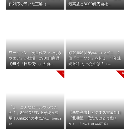
件対応で導いた正解（...
最高益と8000億円自社...
ワークマン「次世代ファン付き
顧客満足度が高いコンビニ 2
ウエア」が登場 2900円商品
位「ローソン」を抑え、11年連
で狙う「日常使い」の新...
続1位になったのは？（...
「え、こんなセールやってた
【西野亮廣】ビジネス書最新刊
の？」80％OFF以上が続々登
『北極星 僕たちはどう働く
場！Amazonの本気が...
（Amaz
か』
on）
（FINCHI on GOETHE）