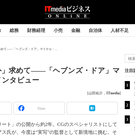
R
総務
財務経理
小売
金融
自治体
人材不足
めて――「ヘブンズ・ドア」マイケル・...
外」求めて――「ヘブンズ・ドア」マ
注目
インタビュー
[山田祐介，
ITmedia
]
Share
ート」の公開から約2年。CGのスペシャリストにして
ス氏が、今度は“実写”の監督として新境地に挑む。そ