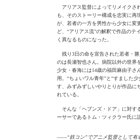
アリアス監督によってリメイクさ
も、そのストーリー構成を忠実に再
が、若者の一方を男性から少女に変
ど、“アリアス流”の解釈で作品のテ
く異なるものになった。
残り3日の命を宣告された若者・勝
のは長瀬智也さん。病院以外の世界
少女・春海には14歳の福田麻由子さ
用。“ちょいワル青年”と“すました少
す、みずみずしいやりとりが作品に
れている。
そんな「ヘブンズ・ドア」に対する
ーサーであるトム・ツィクラー氏に
――“鉄コン”でアニメ監督として有