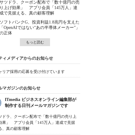
サツドラ、クーポン配布で「数十億円の売
り上げ効果」 アプリ会員「145万人」達
成で見据える、真の顧客理解
ソフトバンクG、投資利益1.8兆円を支えた
「OpenAIではない“あの半導体メーカー”」
の正体
もっと読む
ティメディアからのお知らせ
ャリア採用の応募を受け付けています
ルマガジンのお知らせ
ITmedia ビジネスオンライン編集部が
制作する日刊メールマガジンです
ツドラ、クーポン配布で「数十億円の売り上
効果」 アプリ会員「145万人」達成で見据
る、真の顧客理解