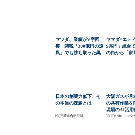
マツダ、業績がV字回
ヤマダ×エディ
復 関税「300億円の逆
5兆円」統合
風」でも勝ち取った黒
の街から「家
字転換の裏側
を選ぶ自由」が.
日本の創薬力低下、そ
大阪ガスが月2
の本当の課題とは
の共有作業
現場のAI活用
PR(三菱総合研究所)
PR(ITmedia エ