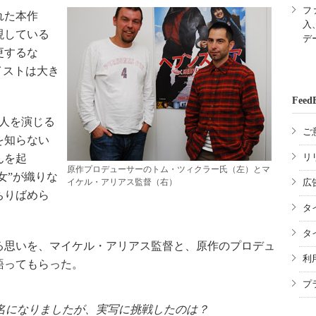
フ
れた本作
入
現している
デ
更するな
イストは大き
Feed
人を演じる
ご
を知らない
リ
んを起
原作プロデューサーのトム・ツィクラー氏（左）とマ
女”が織りな
イケル・アリアス監督（右）
広
ちりばめら
タ
タ
思いを、マイケル・アリアス監督と、原作のプロデュ
利
語ってもらった。
プ
名になりましたが、実写に挑戦したのは？