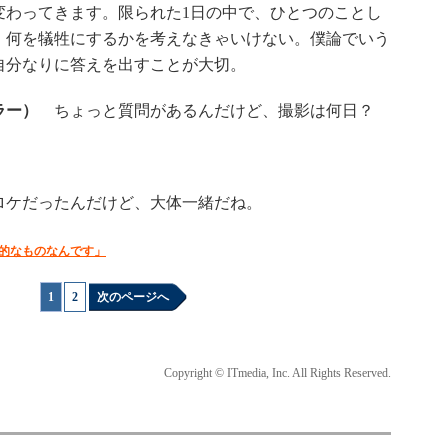
変わってきます。限られた1日の中で、ひとつのことし
、何を犠牲にするかを考えなきゃいけない。僕論でいう
自分なりに答えを出すことが大切。
ラー）
ちょっと質問があるんだけど、撮影は何日？
ケだったんだけど、大体一緒だね。
遍的なものなんです」
1
|
2
次のページへ
Copyright © ITmedia, Inc. All Rights Reserved.