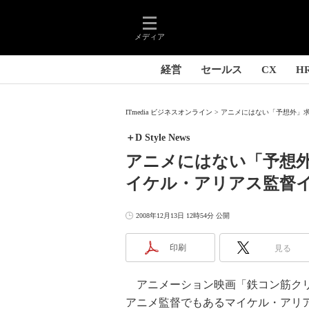
メディア
経営
セールス
CX
H
ITmedia ビジネスオンライン
アニメにはない「予想外」求
＋D Style News
アニメにはない「予想
イケル・アリアス監督
2008年12月13日 12時54分 公開
印刷
見る
アニメーション映画「鉄コン筋クリ
アニメ監督でもあるマイケル・アリア