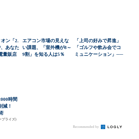
オン「2.
エアコン市場の見えな
「上司の好みで昇進」
で、あなた
い課題、「室外機が8～
「ゴルフや飲み会でコ
電量販店
9割」を知る人は5％
ミュニケーション」──
..
パナソニック調査...
会社をむしばむ“お...
000時間
を削減！
術
ンタープライズ)
Recommended by