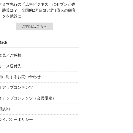
ァミマ先行の「広告ビジネス」にセブンが参
、勝算は？ 全国約2万店舗と約1億人の顧客
ータを武器に
ご購読はこちら
Back
意見／ご感想
リース送付先
告に対するお問い合わせ
イアップコンテンツ
イアップコンテンツ（会員限定）
用規約
ライバシーポリシー