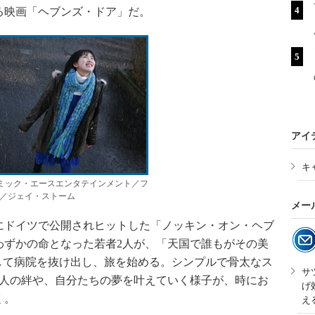
れる映画「ヘブンズ・ドア」だ。
アイ
キ
アスミック・エースエンタテインメント／フ
／ジェイ・ストーム
メー
にドイツで公開されヒットした「ノッキン・オン・ヘブ
わずかの命となった若者2人が、「天国で誰もがその美
して病院を抜け出し、旅を始める。シンプルで骨太なス
サ
2人の絆や、自分たちの夢を叶えていく様子が、時にお
げ
く。
え