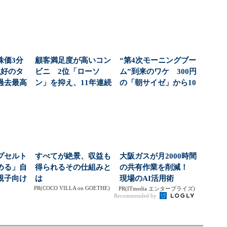
株価3分
顧客満足度が高いコン
“第4次モーニングブー
絶好のタ
ビニ 2位「ローソ
ム”到来のワケ 300円
過去最高
ン」を抑え、11年連続
の「朝サイゼ」から10
社...
1位になったのは？（...
00円超の「...
プセルト
すべてが絶景、収益も
大阪ガスが月2000時間
める」自
得られるその仕組みと
の共有作業を削減！
親子向け
は
現場のAI活用術
PR(COCO VILLA on GOETHE)
大狙う
PR(ITmedia エンタープライズ)
Recommended by