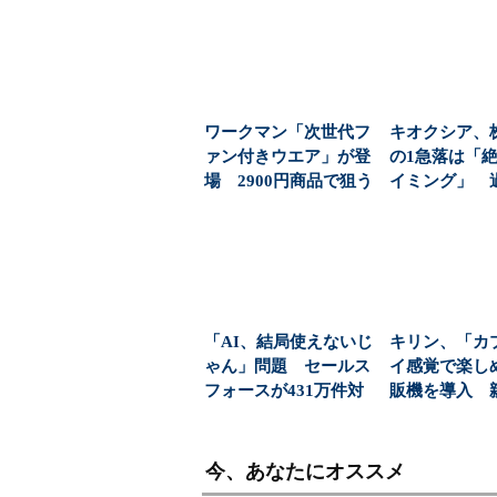
ワークマン「次世代フ
キオクシア、
ァン付きウエア」が登
の1急落は「
場 2900円商品で狙う
イミング」 
「日常使い」の新...
益と8000億円自
「AI、結局使えないじ
キリン、「カ
ゃん」問題 セールス
イ感覚で楽し
フォースが431万件対
販機を導入 
応で導いた正解（...
飲料の認知拡
今、あなたにオススメ