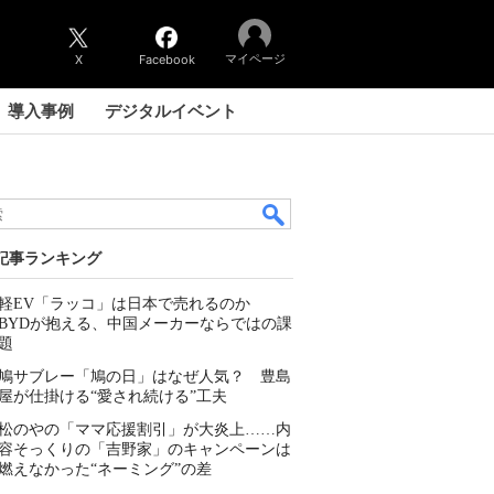
マイページ
X
Facebook
導入事例
デジタルイベント
記事ランキング
軽EV「ラッコ」は日本で売れるのか
BYDが抱える、中国メーカーならではの課
題
鳩サブレー「鳩の日」はなぜ人気？ 豊島
屋が仕掛ける“愛され続ける”工夫
松のやの「ママ応援割引」が大炎上……内
容そっくりの「吉野家」のキャンペーンは
燃えなかった“ネーミング”の差