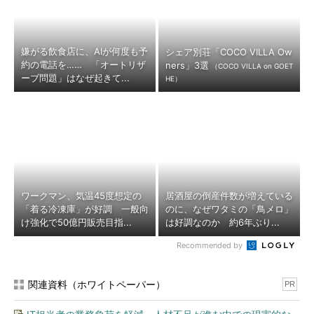
嫌がる飲食店に、AIが何度も予
シェア別荘「COCO VILLA Ow
約の電話を…… 「オートリザ
ners」3選
（COCO VILLA on GOET
ーブ問題」はなぜ起きて...
HE）
ワークマン、気温45度想定の
居酒屋の倒産件数が増えている
「着る冷凍庫」が好調 一般向
のに、なぜワタミの「鳥メロ」
け強化で50億円販売目指...
は好調なのか 約6年ぶり...
Recommended by
関連資料（ホワイトペーパー）
PR