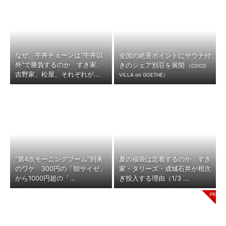
なぜ、牛丼チェーンは“牛丼以
全国の絶景ポイントにサウナ付
外”で勝負するのか すき家、
きのシェア別荘を展開
（COCO
吉野家、松屋、それぞれが...
VILLA on GOETHE）
“第4次モーニングブーム”到来
夏の福袋は定着するのか すき
のワケ 300円の「朝サイゼ」
家・タリーズ・成城石井が相次
から1000円超の「...
ぎ投入する理由（1/3 ...