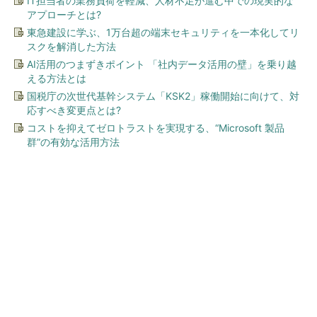
IT担当者の業務負荷を軽減、人材不足が進む中での現実的な
アプローチとは?
東急建設に学ぶ、1万台超の端末セキュリティを一本化してリ
スクを解消した方法
AI活用のつまずきポイント 「社内データ活用の壁」を乗り越
える方法とは
国税庁の次世代基幹システム「KSK2」稼働開始に向けて、対
応すべき変更点とは?
コストを抑えてゼロトラストを実現する、“Microsoft 製品
群”の有効な活用方法
今、あなたにオススメ
「え、こんなセールやってた
の？」80％OFF以上が続々登