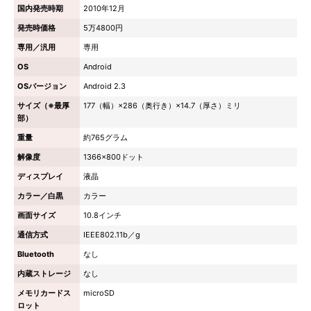
国内発売時期
2010年12月
発売時価格
5万4800円
専用／汎用
専用
OS
Android
OSバージョン
Android 2.3
サイズ（※最厚
177（幅）×286（奥行き）×14.7（厚さ）ミリ
部）
重量
約765グラム
解像度
1366×800ドット
ディスプレイ
液晶
カラー／白黒
カラー
画面サイズ
10.8インチ
通信方式
IEEE802.11b／g
Bluetooth
なし
内蔵ストレージ
なし
メモリカードス
microSD
ロット