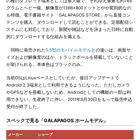
の種のタブレット端末としては最大級で、それゆえ重量も約765
グラムとヘビー級。解像度が1366×800ドットとやや変則的なの
も特徴。電子書籍サイト「GALAPAGOS STORE」から直接コン
テンツを購入、ダウンロードして読むことができる。定期配信シ
ステムにも対応しており、新聞や雑誌などを決まった日時に自動
的にダウンロードする仕組みを備える。
同時に発売された
5.5型のモバイルモデル
との違いは、画面サ
イズおよび解像度のほか、トラックボールを搭載していないこと
が挙げられる。本体色はブラックのみ。
当初OSはLinuxベースとしていたが、後日アップデートで
Android 2.3端末として利用できるようになった。ただしカメラ
やGPSなどを搭載しないため、Androidとしての機能の一部は利
用できない。生産終了に伴い、2011年9月30日をもって販売申込
受付が終了した。
スペックで見る「GALAPAGOS ホームモデル」
メーカー
シャープ