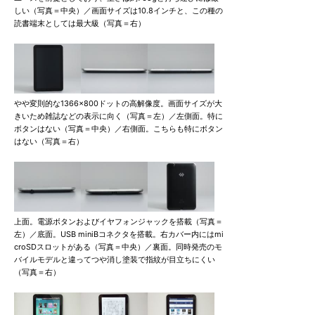
しい（写真＝中央）／画面サイズは10.8インチと、この種の
読書端末としては最大級（写真＝右）
やや変則的な1366×800ドットの高解像度。画面サイズが大
きいため雑誌などの表示に向く（写真＝左）／左側面。特に
ボタンはない（写真＝中央）／右側面。こちらも特にボタン
はない（写真＝右）
上面。電源ボタンおよびイヤフォンジャックを搭載（写真＝
左）／底面。USB miniBコネクタを搭載。右カバー内にはmi
croSDスロットがある（写真＝中央）／裏面。同時発売のモ
バイルモデルと違ってつや消し塗装で指紋が目立ちにくい
（写真＝右）