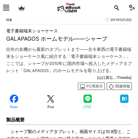
特集
2011年5月25日
電子書籍端末ショーケース
GALAPAGOS ホームモデル――シャープ
往年の名機から最新のタブレットまで――古今東西の電子書籍端
末をショーケース風に紹介する「電子書籍端末ショーケース」。
ここでは、シャープが2010年に国内市場へ投入したメディアタブ
レット「GALAPAGOS」のホームモデルを取り上げる。
[山口真弘，ITmedia]
PC用表示
関連情報
Share
Post
LINE
製品概要
シャープ製のメディアタブレット。画面サイズは10.8型と、こ